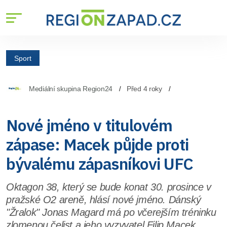
Sport
Mediální skupina Region24
Před 4 roky
Nové jméno v titulovém
zápase: Macek půjde proti
bývalému zápasníkovi UFC
Oktagon 38, který se bude konat 30. prosince v
pražské O2 areně, hlásí nové jméno. Dánský
"Žralok" Jonas Magard má po včerejším tréninku
zlomenou čelist a jeho vyzyvatel Filip Macek