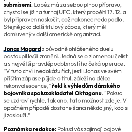
submisemi
. Lopéz má za sebou plnou přípravu,
chystal se již na turnaj UFC, který proběhl 17. 12. a
byl připraven naskočit, což nakonec nedopadlo.
Stejně jako další titulový zápas, který měl
domluvený v další americké organizaci.
Jonas Magard
z původně ohlášeného duelu
odstoupil kvůli zranění. Jedná se o zlomenou čelist
a s největší pravděpodobností ho čeká operace.
"
V tuto chvíli nedokážu říct, jestli Jonas ve svém
příštím zápase půjde o titul, záleží na délce
rekonvalescence
,"
řekl k výhledům dánského
bojovníka spoluzakladatel Oktagonu
. "
Pokud
se uzdraví rychle, tak ano, tato možnost zde je. V
opačném případě dostane šanci někdo jiný, kdo si
ji zaslouží
."
Poznámka redakce:
Pokud vás zajímají bojové