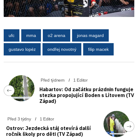
ufc
mma
o2 arena
jonas magard
gustavo lopéz
ondřej novotný
filip macek
Před týdnem
1 Editor
Habartov: Od začátku prázdnin funguje
stezka propojující Boden s Lítovem (TV
Západ)
Před 3 týdny
1 Editor
Ostrov: Jezdecká stáj otevírá další
ročník školy pro děti (TV Západ)