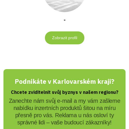
-
Zobrazit profil
Podnikáte v Karlovarském kraji?
Chcete zviditelnit svůj byznys v našem regionu?
Zanechte nám svůj e-mail a my vám zašleme
nabídku inzertních produktů šitou na míru
přesně pro vás. Reklama u nás osloví ty
správné lidi – vaše budoucí zákazníky!