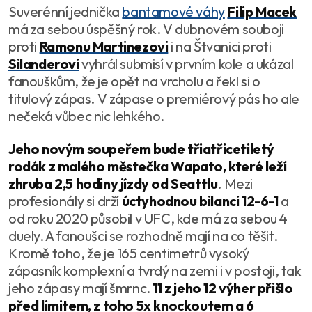
Suverénní jednička
bantamové váhy
Filip Macek
má za sebou úspěšný rok. V dubnovém souboji
proti
Ramonu Martinezovi
i na Štvanici proti
Silanderovi
vyhrál submisí v prvním kole a ukázal
fanouškům, že je opět na vrcholu a řekl si o
titulový zápas. V zápase o premiérový pás ho ale
nečeká vůbec nic lehkého.
Jeho novým soupeřem bude třiatřicetiletý
rodák z malého městečka Wapato, které leží
zhruba 2,5 hodiny jízdy od Seattlu
. Mezi
profesionály si drží
úctyhodnou bilanci 12-6-1
a
od roku 2020 působil v UFC, kde má za sebou 4
duely. A fanoušci se rozhodně mají na co těšit.
Kromě toho, že je 165 centimetrů vysoký
zápasník komplexní a tvrdý na zemi i v postoji, tak
jeho zápasy mají šmrnc.
11 z jeho 12 výher přišlo
před limitem, z toho 5x knockoutem a 6