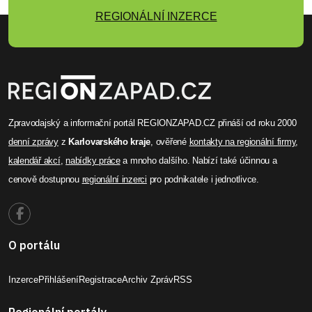
REGIONÁLNÍ INZERCE
Zpravodajský a informační portál REGIONZAPAD.CZ přináší od roku 2000
denní zprávy
z
Karlovarského kraje
, ověřené
kontakty na regionální firmy
,
kalendář akcí
,
nabídky práce
a mnoho dalšího. Nabízí také účinnou a
cenově dostupnou
regionální inzerci
pro podnikatele i jednotlivce.
O portálu
Inzerce
Přihlášení
Registrace
Archiv Zpráv
RSS