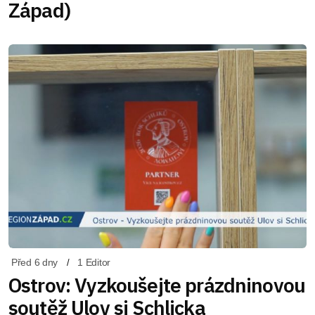
Západ)
Před 6 dny
1 Editor
Ostrov: Vyzkoušejte prázdninovou
soutěž Ulov si Schlicka