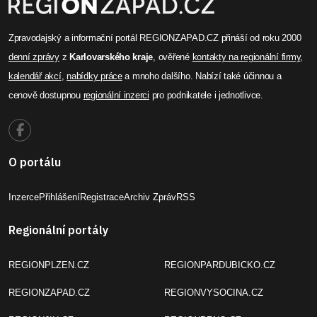
Zpravodajský a informační portál REGIONZAPAD.CZ přináší od roku 2000
denní zprávy
z
Karlovarského kraje
, ověřené
kontakty na regionální firmy
,
kalendář akcí
,
nabídky práce
a mnoho dalšího. Nabízí také účinnou a
cenově dostupnou
regionální inzerci
pro podnikatele i jednotlivce.
O portálu
Inzerce
Přihlášení
Registrace
Archiv Zpráv
RSS
Regionální portály
REGIONPLZEN.CZ
REGIONPARDUBICKO.CZ
REGIONZAPAD.CZ
REGIONVYSOCINA.CZ