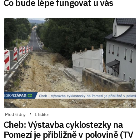
Co bude lépe fungovat u vás
Před 6 dny
1 Editor
Cheb: Výstavba cyklostezky na
Pomezí je přibližně v polovině (TV