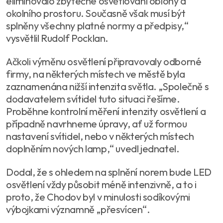
eliminovalo zbytečné osvětlování oblohy a
okolního prostoru. Současně však musí být
splněny všechny platné normy a předpisy,“
vysvětlil Rudolf Pocklan.
Ačkoli výměnu osvětlení připravovaly odborné
firmy, na některých místech ve městě byla
zaznamenána nižší intenzita světla. „Společně s
dodavatelem svítidel tuto situaci řešíme.
Proběhne kontrolní měření intenzity osvětlení a
případně navrhneme úpravy, ať už formou
nastavení svítidel, nebo v některých místech
doplněním nových lamp,“ uvedl jednatel.
Dodal, že s ohledem na splnění norem bude LED
osvětlení vždy působit méně intenzivně, a to i
proto, že Chodov byl v minulosti sodíkovými
výbojkami významně „přesvícen“.