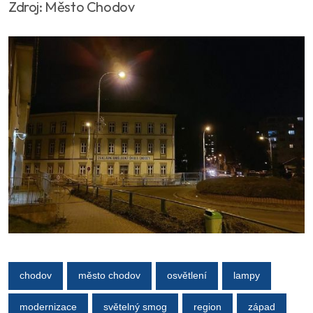
Zdroj: Město Chodov
chodov
město chodov
osvětlení
lampy
modernizace
světelný smog
region
západ