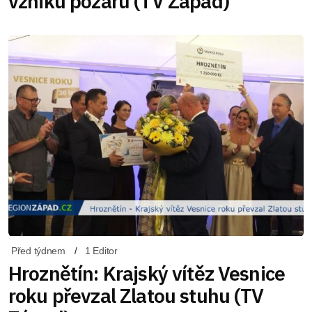
vzniku požárů (TV Západ)
Před týdnem
1 Editor
Hroznětín: Krajský vítěz Vesnice
roku převzal Zlatou stuhu (TV