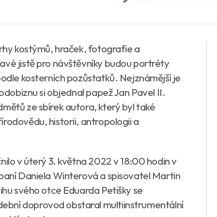
vrhy kostýmů, hraček, fotografie a
avé jistě pro návštěvníky budou portréty
podle kosterních pozůstatků. Nejznámější je
podobiznu si objednal papež Jan Pavel II.
mětů ze sbírek autora, který byl také
rodovědu, historii, antropologii a
nilo v úterý 3. května 2022 v 18:00 hodin v
 paní Daniela Winterová a spisovatel Martin
nihu svého otce Eduarda Petišky se
bní doprovod obstaral multiinstrumentální