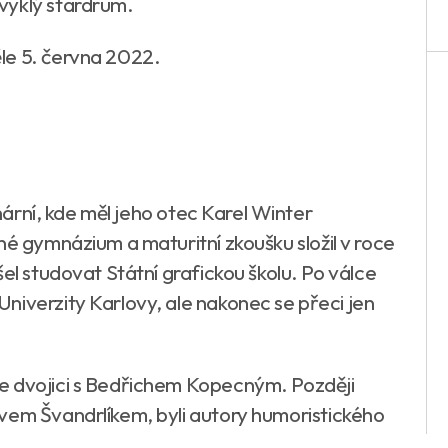
vyklý stardrum.
le 5. června 2022.
ynární, kde měl jeho otec Karel Winter
né gymnázium a maturitní zkoušku složil v roce
el studovat Státní grafickou školu. Po válce
niverzity Karlovy, ale nakonec se přeci jen
e dvojici s Bedřichem Kopecným. Později
vem Švandrlíkem, byli autory humoristického