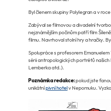
Byl členem skupiny Polylegran a v roce 
Zabýval se filmovou a divadelní tvorbo
nejznámějším počinům patří film Šíle
filmu. Navrhoval stolní hry a hračky. 
Spolupráce s profesorem Emanuelem V
sérii antropologických portrétů našich 
Lemberka atd.).
Poznámka redakce:
pokud jste fano
unikátní
pivní hotel
v Nepomuku. Vyzko