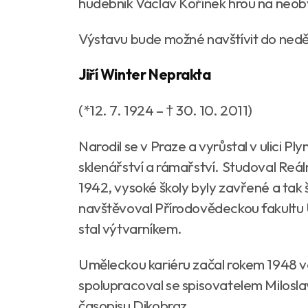
hudebník Václav Kořínek hrou na neob
Výstavu bude možné navštívit do nedě
Jiří Winter Neprakta
(*12. 7. 1924 – † 30. 10. 2011)
Narodil se v Praze a vyrůstal v ulici Pl
sklenářství a rámařství. Studoval Reál
1942, vysoké školy byly zavřené a tak š
navštěvoval Přírodovědeckou fakultu U
stal výtvarníkem.
Uměleckou kariéru začal rokem 1948 v
spolupracoval se spisovatelem Milosla
časopisu Dikobraz.