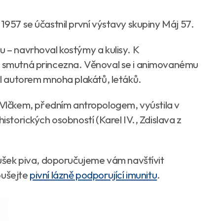
1957 se účastnil první výstavy skupiny Máj 57.
u – navrhoval kostýmy a kulisy. K
ně smutná princezna. Věnoval se i animovanému
Byl autorem mnoha plakátů, letáků.
lčkem, předním antropologem, vyústila v
historických osobností (Karel IV., Zdislava z
ušek piva, doporučujeme vám navštívit
ušejte
pivní lázně podporující imunitu
.