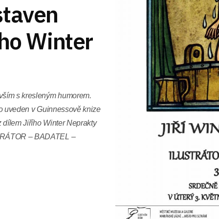
staven
ího Winter
evším s kresleným humorem.
a to uveden v Guinnessově knize
 dílem Jiřího Winter Neprakty
LUSTRÁTOR – BADATEL –