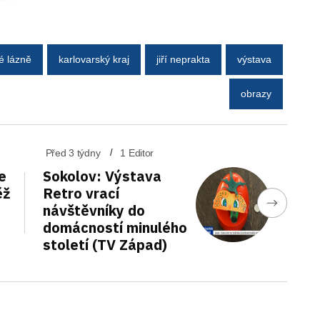
é lázně
karlovarský kraj
jiří neprakta
výstava
obrazy
Před 3 týdny
1 Editor
e
Sokolov: Výstava
ěž
Retro vrací
návštěvníky do
domácností minulého
století (TV Západ)