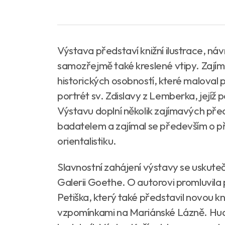
Výstava představí knižní ilustrace, ná
samozřejmě také kreslené vtipy. Zajím
historických osobností, které maloval 
portrét sv. Zdislavy z Lemberka, jejíž 
Výstavu doplní několik zajímavých před
badatelem a zajímal se především o pří
orientalistiku.
Slavnostní zahájení výstavy se uskuteč
Galerii Goethe. O autorovi promluvila
Petiška, který také představil novou k
vzpomínkami na Mariánské Lázně. Hude