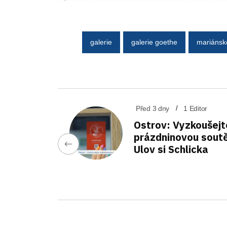
galerie
galerie goethe
mariánsk
Před 3 dny
1 Editor
Ostrov: Vyzkoušejt
prázdninovou sout
Ulov si Schlicka