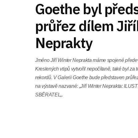
Goethe byl před
průřez dílem Jiř
Neprakty
Jméno Jiří Winter Neprakta máme spojené před
Kreslených vtipů vytvořil nepočítaně, také byl z
rekordů. V Galerii Goethe bude představen průřez
na výstavě nazvané: „Jiří Winter Neprakta: I
SBĚRATEL„.