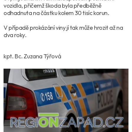
vozidla, přičemž škoda byla předběžně
odhadnuta na částku kolem 30 tisíc korun.
V případě prokázání viny jí tak může hrozit až na
dva roky.
kpt. Bc. Zuzana Týřová