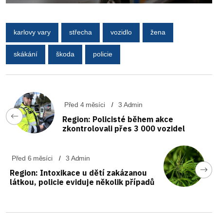
karlovy vary
střecha
vozidlo
žena
skákání
škoda
policie
Před 4 měsíci
3 Admin
Region: Policisté během akce
zkontrolovali přes 3 000 vozidel
Před 6 měsíci
3 Admin
Region: Intoxikace u dětí zakázanou
látkou, policie eviduje několik případů