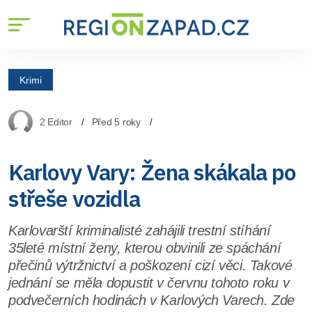
Krimi
2 Editor
Před 5 roky
Karlovy Vary: Žena skákala po
střeše vozidla
Karlovarští kriminalisté zahájili trestní stíhání
35leté místní ženy, kterou obvinili ze spáchání
přečinů výtržnictví a poškození cizí věci. Takové
jednání se měla dopustit v červnu tohoto roku v
podvečerních hodinách v Karlových Varech. Zde