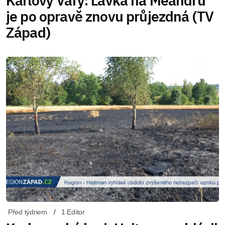
Karlovy Vary: Lávka na Meandru
je po opravě znovu průjezdná (TV
Západ)
Před týdnem
1 Editor