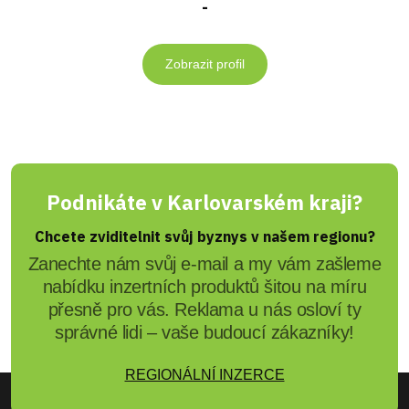
-
Zobrazit profil
Podnikáte v Karlovarském kraji?
Chcete zviditelnit svůj byznys v našem regionu?
Zanechte nám svůj e-mail a my vám zašleme
nabídku inzertních produktů šitou na míru
přesně pro vás. Reklama u nás osloví ty
správné lidi – vaše budoucí zákazníky!
REGIONÁLNÍ INZERCE