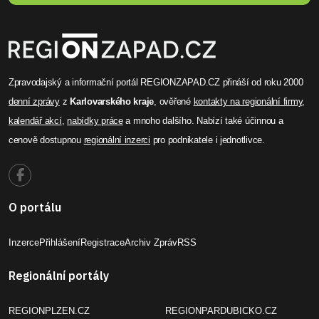
Zpravodajský a informační portál REGIONZAPAD.CZ přináší od roku 2000
denní zprávy
z
Karlovarského kraje
, ověřené
kontakty na regionální firmy
,
kalendář akcí
,
nabídky práce
a mnoho dalšího. Nabízí také účinnou a
cenově dostupnou
regionální inzerci
pro podnikatele i jednotlivce.
O portálu
Inzerce
Přihlášení
Registrace
Archiv Zpráv
RSS
Regionální portály
REGIONPLZEN.CZ
REGIONPARDUBICKO.CZ