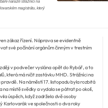
áře narazili strážníci na
rlovarském magistrátu, který
oven zákaz řízení. Náprava se evidentně
vat své počínání orgánům činným v trestním
zději v podvečer vyslána opět do Rybář, a to
ů, která má ničit zastávku MHD. Strážníci na
na pravdě. Na náměstí 17. listopadu byla rozbitá
a na místě svědky a vydala se pátrat po okolí,
slavila úspěch, když zadržela dvě osoby
ý Karlovarák ve společnosti o dva roky