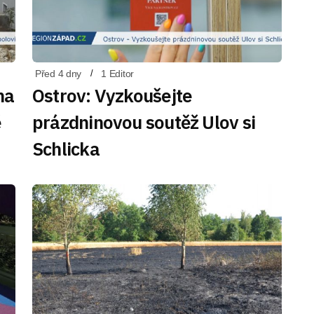
Před 4 dny
1 Editor
na
Ostrov: Vyzkoušejte
ě
prázdninovou soutěž Ulov si
Schlicka