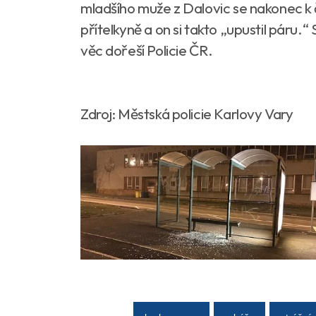
mladšího muže z Dalovic se nakonec k č
přítelkyně a on si takto „upustil páru.“
věc dořeší Policie ČR.
Zdroj: Městská policie Karlovy Vary