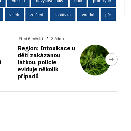
i
vozidlo
návykové látky
řidič
přítelkyně
vztek
zničení
zastávka
vandal
pčr
Před 6 měsíci
3 Admin
Region: Intoxikace u
dětí zakázanou
3
látkou, policie
eviduje několik
případů