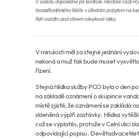
V sobotu dopoledne při kontrole městské části Ryb
šestatřicetiletého řidiče s úředním pobytem na ka
řídil vozidlo pod vlivem návykové látky.
V minulosti měl za stejné jednání vysl
nekoná a muž tak bude muset vysvětlo
řízení.
Stejná hlídka služby PCO byla o den po
na základě oznámení o skupince vandal
místě zjistili, že oznámení se zakládá 
skleněná výplň zastávky. Hlídka vytěžil
což se vyplatilo, protože v Celní ulici 
odpovídající popisu. Devětadvacetilet