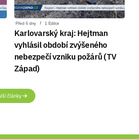
Před 6 dny
1 Editor
Karlovarský kraj: Hejtman
vyhlásil období zvýšeného
nebezpečí vzniku požárů (TV
Západ)
lší články