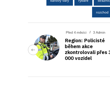
karlovy vary
rybáře
strážníc
rozchod
Před 4 měsíci
3 Admin
Region: Policisté
během akce
zkontrolovali přes 
000 vozidel