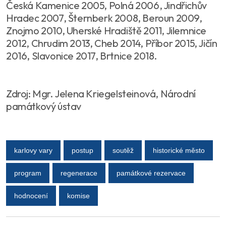
Česká Kamenice 2005, Polná 2006, Jindřichův
Hradec 2007, Šternberk 2008, Beroun 2009,
Znojmo 2010, Uherské Hradiště 2011, Jilemnice
2012, Chrudim 2013, Cheb 2014, Příbor 2015, Jičín
2016, Slavonice 2017, Brtnice 2018.
Zdroj: Mgr. Jelena Kriegelsteinová, Národní
památkový ústav
karlovy vary
postup
soutěž
historické město
program
regenerace
památkové rezervace
hodnocení
komise