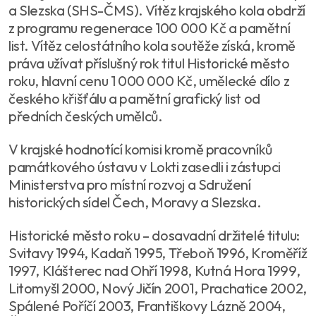
a Slezska (SHS-ČMS). Vítěz krajského kola obdrží
z programu regenerace 100 000 Kč a pamětní
list. Vítěz celostátního kola soutěže získá, kromě
práva užívat příslušný rok titul Historické město
roku, hlavní cenu 1 000 000 Kč, umělecké dílo z
českého křišťálu a pamětní grafický list od
předních českých umělců.
V krajské hodnotící komisi kromě pracovníků
památkového ústavu v Lokti zasedli i zástupci
Ministerstva pro místní rozvoj a Sdružení
historických sídel Čech, Moravy a Slezska.
Historické město roku – dosavadní držitelé titulu:
Svitavy 1994, Kadaň 1995, Třeboň 1996, Kroměříž
1997, Klášterec nad Ohří 1998, Kutná Hora 1999,
Litomyšl 2000, Nový Jičín 2001, Prachatice 2002,
Spálené Poříčí 2003, Františkovy Lázně 2004,