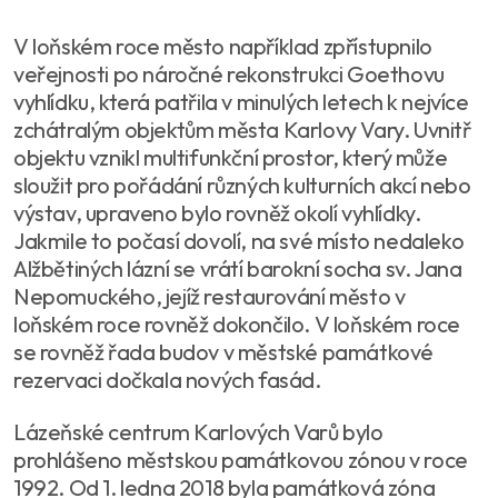
V loňském roce město například zpřístupnilo
veřejnosti po náročné rekonstrukci Goethovu
vyhlídku, která patřila v minulých letech k nejvíce
zchátralým objektům města Karlovy Vary. Uvnitř
objektu vznikl multifunkční prostor, který může
sloužit pro pořádání různých kulturních akcí nebo
výstav, upraveno bylo rovněž okolí vyhlídky.
Jakmile to počasí dovolí, na své místo nedaleko
Alžbětiných lázní se vrátí barokní socha sv. Jana
Nepomuckého, jejíž restaurování město v
loňském roce rovněž dokončilo. V loňském roce
se rovněž řada budov v městské památkové
rezervaci dočkala nových fasád.
Lázeňské centrum Karlových Varů bylo
prohlášeno městskou památkovou zónou v roce
1992. Od 1. ledna 2018 byla památková zóna