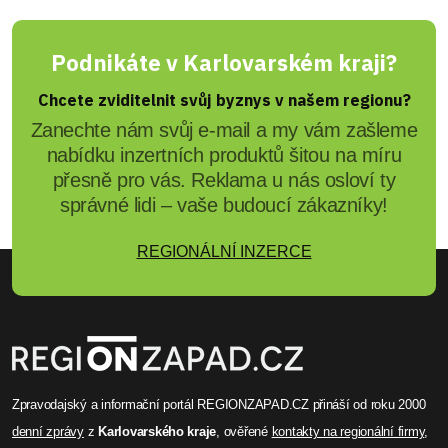
Podnikáte v Karlovarském kraji?
Chcete zviditelnit svůj byznys v našem regionu?
Zanechte nám svůj e-mail a my vám zašleme
nabídku inzertních produktů šitou na míru
přesně pro vás. Reklama u nás osloví ty
správné lidi – vaše budoucí zákazníky!
REGIONÁLNÍ INZERCE
Zpravodajský a informační portál REGIONZAPAD.CZ přináší od roku 2000
denní zprávy
z
Karlovarského kraje
, ověřené
kontakty na regionální firmy
,