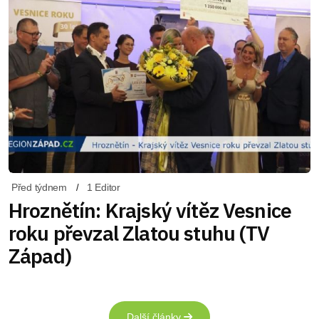
Před týdnem
1 Editor
Hroznětín: Krajský vítěz Vesnice
roku převzal Zlatou stuhu (TV
Západ)
Další články