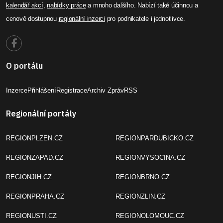
kalendář akcí
,
nabídky práce
a mnoho dalšího. Nabízí také účinnou a
cenově dostupnou
regionální inzerci
pro podnikatele i jednotlivce.
O portálu
Inzerce
Přihlášení
Registrace
Archiv Zpráv
RSS
Regionální portály
REGIONPLZEN.CZ
REGIONPARDUBICKO.CZ
REGIONZAPAD.CZ
REGIONVYSOCINA.CZ
REGIONJIH.CZ
REGIONBRNO.CZ
REGIONPRAHA.CZ
REGIONZLIN.CZ
REGIONUSTI.CZ
REGIONOLOMOUC.CZ