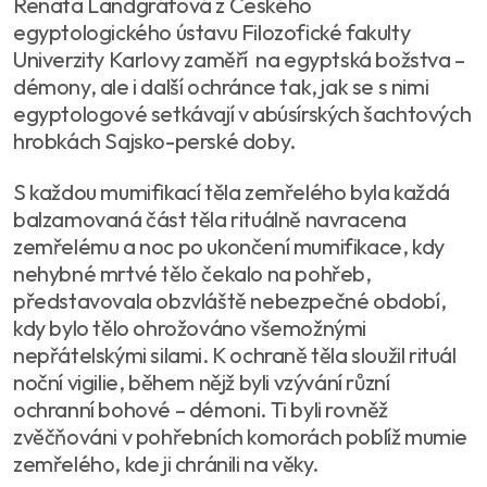
Renata Landgráfová z Českého
egyptologického ústavu Filozofické fakulty
Univerzity Karlovy zaměří na egyptská božstva –
démony, ale i další ochránce tak, jak se s nimi
egyptologové setkávají v abúsírských šachtových
hrobkách Sajsko-perské doby.
S každou mumifikací těla zemřelého byla každá
balzamovaná část těla rituálně navracena
zemřelému a noc po ukončení mumifikace, kdy
nehybné mrtvé tělo čekalo na pohřeb,
představovala obzvláště nebezpečné období,
kdy bylo tělo ohrožováno všemožnými
nepřátelskými silami. K ochraně těla sloužil rituál
noční vigilie, během nějž byli vzývání různí
ochranní bohové – démoni. Ti byli rovněž
zvěčňováni v pohřebních komorách poblíž mumie
zemřelého, kde ji chránili na věky.