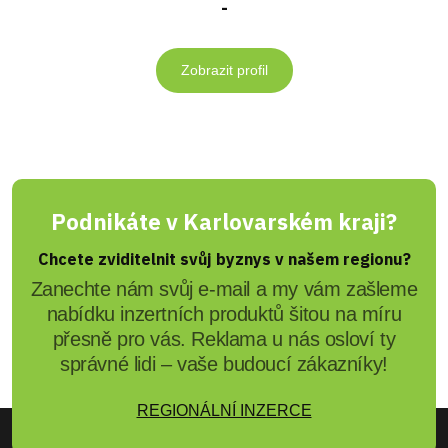
-
Zobrazit profil
Podnikáte v Karlovarském kraji?
Chcete zviditelnit svůj byznys v našem regionu?
Zanechte nám svůj e-mail a my vám zašleme
nabídku inzertních produktů šitou na míru
přesně pro vás. Reklama u nás osloví ty
správné lidi – vaše budoucí zákazníky!
REGIONÁLNÍ INZERCE