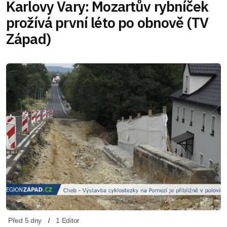
Karlovy Vary: Mozartův rybníček
prožívá první léto po obnově (TV
Západ)
Před 5 dny
1 Editor