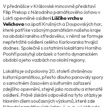
V přednášce v Královské mincovně představí
Filip Prekop z Národního památkového ústavu v
Lokti opevněné osídlení
Liščího vrchu u
Velichova
na úpatí Krušných a Doupovských hor,
které patří ke vzácným památkám našeho kraje
na období raného středověku, v němž se formuje
nepřetržité osídlení celého Karlovarska trvající
dodnes. Společně s ostatními lokalitami Horního
Poohří poskytují obrázek o tomto dynamickém
období a jeho vazbách na okolní regiony.
Lokalita je od poloviny 20. století chráněnou
kulturní památkou, přesto dlouho panovaly spory
o samotném časovém a kulturním zařazení
zdejšího opevnění, stejně jako rozsahu a intenzitě
osídlení. Právě získání odpovědí na tyto otázky je
hlavním cílem současných výzkumů, které zde
Národní památkových ústav, ú. o. p. v Lokti od r.