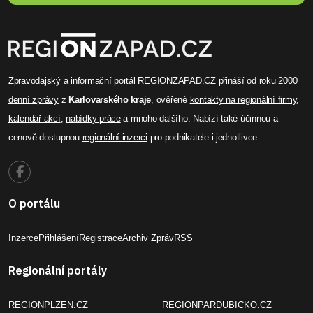
Zpravodajský a informační portál REGIONZAPAD.CZ přináší od roku 2000
denní zprávy
z
Karlovarského kraje
, ověřené
kontakty na regionální firmy
,
kalendář akcí
,
nabídky práce
a mnoho dalšího. Nabízí také účinnou a
cenově dostupnou
regionální inzerci
pro podnikatele i jednotlivce.
O portálu
Inzerce
Přihlášení
Registrace
Archiv Zpráv
RSS
Regionální portály
REGIONPLZEN.CZ
REGIONPARDUBICKO.CZ