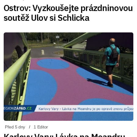
Ostrov: Vyzkoušejte prázdninovou
soutěž Ulov si Schlicka
Před 5 dny
1 Editor
Karlovy Vary: Lávka na Meandru