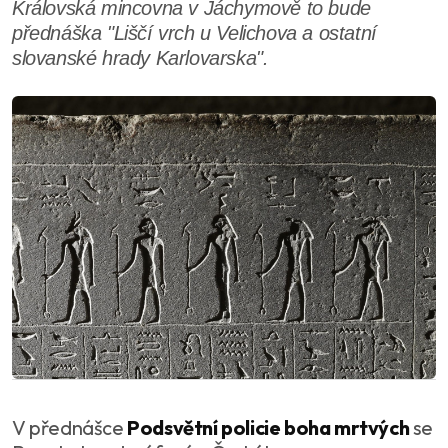
Královská mincovna v Jáchymově to bude
přednáška "Liščí vrch u Velichova a ostatní
slovanské hrady Karlovarska".
V přednášce
Podsvětní policie boha mrtvých
se