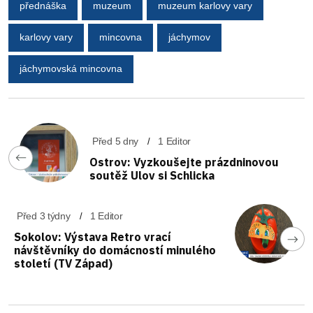
přednáška
muzeum
muzeum karlovy vary
karlovy vary
mincovna
jáchymov
jáchymovská mincovna
Před 5 dny
1 Editor
Ostrov: Vyzkoušejte prázdninovou
soutěž Ulov si Schlicka
Před 3 týdny
1 Editor
Sokolov: Výstava Retro vrací
návštěvníky do domácností minulého
století (TV Západ)