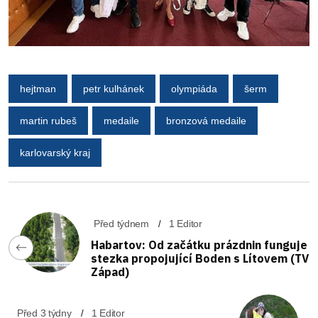
hejtman
petr kulhánek
olympiáda
šerm
martin rubeš
medaile
bronzová medaile
karlovarský kraj
Před týdnem
1 Editor
Habartov: Od začátku prázdnin funguje
stezka propojující Boden s Lítovem (TV
Západ)
Před 3 týdny
1 Editor