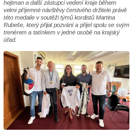
hejtman a další zástupci vedení kraje během
velmi příjemné návštěvy čerstvého držitele právě
této medaile v soutěži týmů kordistů Martina
Rubeše, který přijal pozvání a přijel spolu se svým
trenérem a tatínkem v jedné osobě na krajský
úřad.