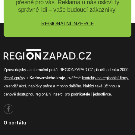
přesně pro vás. Reklama u nás osloví ty
správné lidi – vaše budoucí zákazníky!
REGIONÁLNÍ INZERCE
Zpravodajský a informační portál REGIONZAPAD.CZ přináší od roku 2000
denní zprávy
z
Karlovarského kraje
, ověřené
kontakty na regionální firmy
,
kalendář akcí
,
nabídky práce
a mnoho dalšího. Nabízí také účinnou a
cenově dostupnou
regionální inzerci
pro podnikatele i jednotlivce.
O portálu