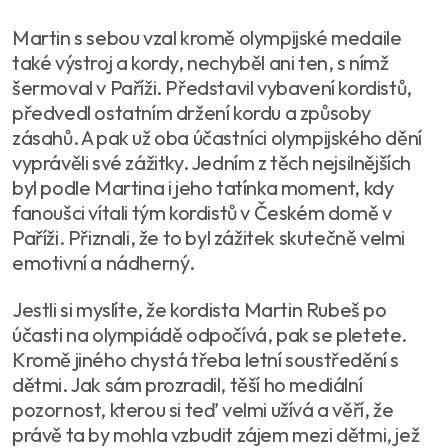
Martin s sebou vzal kromě olympijské medaile
také výstroj a kordy, nechyběl ani ten, s nímž
šermoval v Paříži. Představil vybavení kordistů,
předvedl ostatním držení kordu a způsoby
zásahů. A pak už oba účastníci olympijského dění
vyprávěli své zážitky. Jedním z těch nejsilnějších
byl podle Martina i jeho tatínka moment, kdy
fanoušci vítali tým kordistů v Českém domě v
Paříži. Přiznali, že to byl zážitek skutečně velmi
emotivní a nádherný.
Jestli si myslíte, že kordista Martin Rubeš po
účasti na olympiádě odpočívá, pak se pletete.
Kromě jiného chystá třeba letní soustředění s
dětmi. Jak sám prozradil, těší ho mediální
pozornost, kterou si teď velmi užívá a věří, že
právě ta by mohla vzbudit zájem mezi dětmi, jež