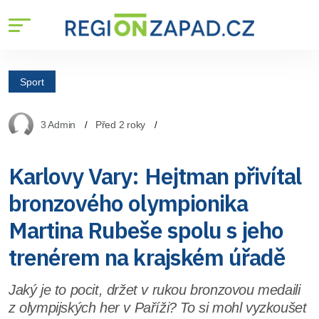
Sport
3 Admin
Před 2 roky
Karlovy Vary: Hejtman přivítal
bronzového olympionika
Martina Rubeše spolu s jeho
trenérem na krajském úřadě
Jaký je to pocit, držet v rukou bronzovou medaili
z olympijských her v Paříži? To si mohl vyzkoušet