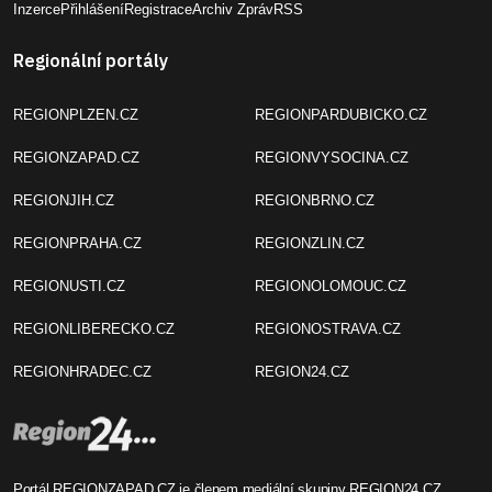
Inzerce
Přihlášení
Registrace
Archiv Zpráv
RSS
Regionální portály
REGIONPLZEN.CZ
REGIONPARDUBICKO.CZ
REGIONZAPAD.CZ
REGIONVYSOCINA.CZ
REGIONJIH.CZ
REGIONBRNO.CZ
REGIONPRAHA.CZ
REGIONZLIN.CZ
REGIONUSTI.CZ
REGIONOLOMOUC.CZ
REGIONLIBERECKO.CZ
REGIONOSTRAVA.CZ
REGIONHRADEC.CZ
REGION24.CZ
Portál REGIONZAPAD.CZ je členem mediální skupiny
REGION24.CZ
.