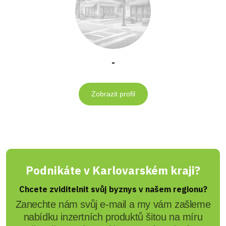
-
Zobrazit profil
Podnikáte v Karlovarském kraji?
Chcete zviditelnit svůj byznys v našem regionu?
Zanechte nám svůj e-mail a my vám zašleme
nabídku inzertních produktů šitou na míru