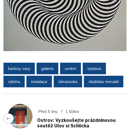
karlovy vary
galerie
umění
výstava
výloha
instalace
obrazovka
vladislav mirvald
Před 5 dny
1 Editor
Ostrov: Vyzkoušejte prázdninovou
soutěž Ulov si Schlicka