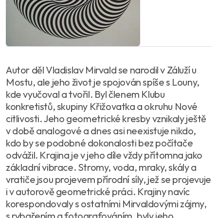
Autor děl Vladislav Mirvald se narodil v Záluží u
Mostu, ale jeho život je spojován spíše s Louny,
kde vyučoval a tvořil. Byl členem Klubu
konkretistů, skupiny Křižovatka a okruhu Nové
citlivosti. Jeho geometrické kresby vznikaly ještě
v době analogové a dnes asi neexistuje nikdo,
kdo by se podobné dokonalosti bez počítače
odvážil. Krajina je v jeho díle vždy přítomna jako
základní vibrace. Stromy, voda, mraky, skály a
vratiče jsou projevem přírodní síly, jež se projevuje
i v autorově geometrické práci. Krajiny navíc
korespondovaly s ostatními Mirvaldovými zájmy,
s rybařením a fotografováním, byly jeho