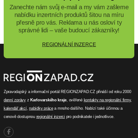
Zanechte nám svůj e-mail a my vám zašleme
nabídku inzertních produktů šitou na míru
přesně pro vás. Reklama u nás osloví ty
správné lidi – vaše budoucí zákazníky!
REGIONÁLNÍ INZERCE
Zpravodajský a informační portál REGIONZAPAD.CZ přináší od roku 2000
denní zprávy
z
Karlovarského kraje
, ověřené
kontakty na regionální firmy
,
kalendář akcí
,
nabídky práce
a mnoho dalšího. Nabízí také účinnou a
cenově dostupnou
regionální inzerci
pro podnikatele i jednotlivce.