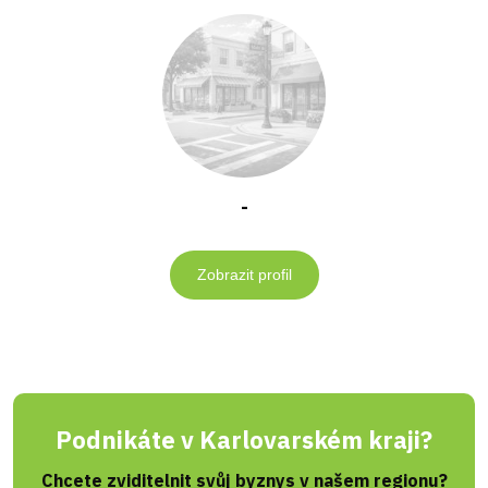
-
Zobrazit profil
Podnikáte v Karlovarském kraji?
Chcete zviditelnit svůj byznys v našem regionu?