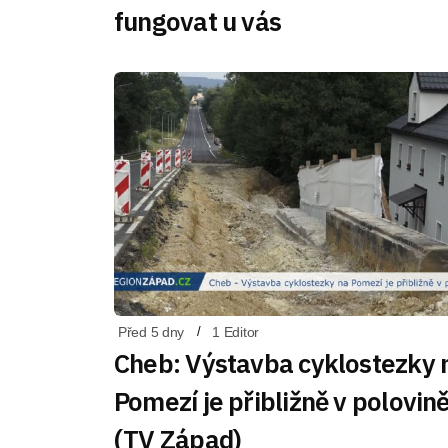
fungovat u vás
Před 5 dny
1 Editor
Cheb: Výstavba cyklostezky 
Pomezí je přibližně v polovin
(TV Západ)