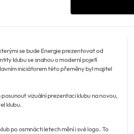
, kterými se bude Energie prezentovat od
ntity klubu se snahou o moderní pojetí
avním iniciátorem této přeměny byl majitel
osunout vizuální prezentaci klubu na novou,
el klubu.
lub po osmnácti letech mění i své logo. To