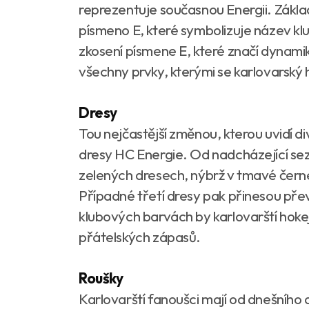
reprezentuje současnou Energii. Zákla
písmeno E, které symbolizuje název kl
zkosení písmene E, které značí dynamik
všechny prvky, kterými se karlovarský 
Dresy
Tou nejčastější změnou, kterou uvidí
dresy HC Energie. Od nadcházející sez
zelených dresech, nýbrž v tmavé černé 
Případné třetí dresy pak přinesou př
klubových barvách by karlovarští hoke
přátelských zápasů.
Roušky
Karlovarští fanoušci mají od dnešního