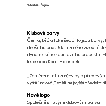
moderní logo.
Klubové barvy
Černá, bílá a také šedá, to jsou barvy
dnešního dne. Jde o změnu vizuální ide
dynamického sportovního produktu. Hl
klubu pan Karel Holoubek.
„Záměrem této změny bylo především p
vyšší úroveň,“ sdělil nejvyšší představit
Nové logo
Společně s novými klubovými barvami k