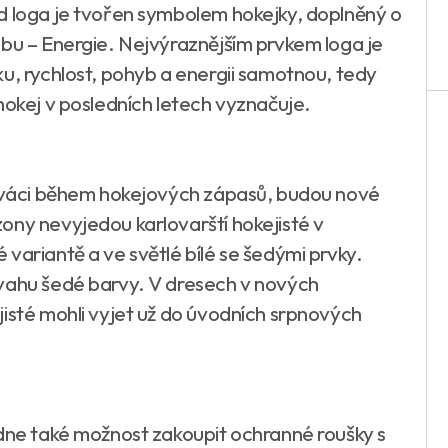
d loga je tvořen symbolem hokejky, doplněný o
ubu – Energie. Nejvýraznějším prvkem loga je
u, rychlost, pohyb a energii samotnou, tedy
hokej v posledních letech vyznačuje.
 diváci během hokejových zápasů, budou nové
ony nevyjedou karlovarští hokejisté v
variantě a ve světlé bílé se šedými prvky.
evahu šedé barvy. V dresech v nových
jisté mohli vyjet už do úvodních srpnových
 dne také možnost zakoupit ochranné roušky s