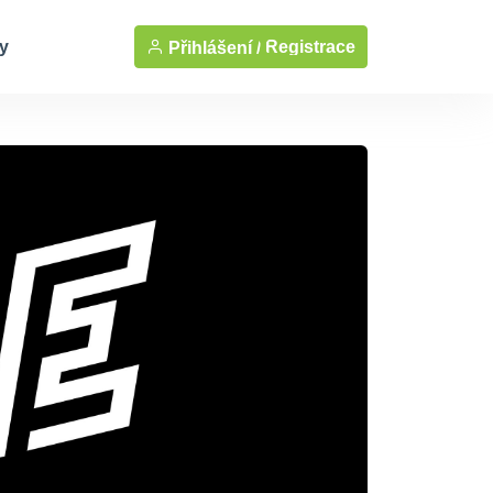
y
Registrace
Přihlášení /