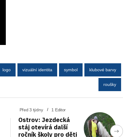
logo
vizuální identita
symbol
klubové barvy
roušky
Před 3 týdny
1 Editor
Ostrov: Jezdecká
stáj otevírá další
ročník školy pro děti