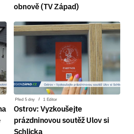
obnově (TV Západ)
Před 5 dny
1 Editor
na
Ostrov: Vyzkoušejte
ě
prázdninovou soutěž Ulov si
Schlicka