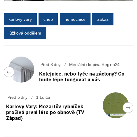
karlovy vary
cheb
nemocnice
zákaz
lůžková oddělení
Před 3 dny
Mediální skupina Region24
Kolejnice, nebo tyče na záclony? Co
bude lépe fungovat u vás
Před 5 dny
1 Editor
Karlovy Vary: Mozartův rybníček
prožívá první léto po obnově (TV
Západ)