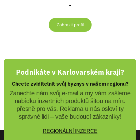
-
Zobrazit profil
Podnikáte v Karlovarském kraji?
Chcete zviditelnit svůj byznys v našem regionu?
Zanechte nám svůj e-mail a my vám zašleme
nabídku inzertních produktů šitou na míru
přesně pro vás. Reklama u nás osloví ty
správné lidi – vaše budoucí zákazníky!
REGIONÁLNÍ INZERCE