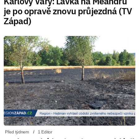
Karlovy Vary: Lávka na Meandru
je po opravě znovu průjezdná (TV
Západ)
Před týdnem
1 Editor