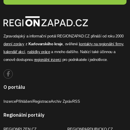
Zpravodajský a informační portál REGIONZAPAD.CZ přináší od roku 2000
denní zprávy
z
Karlovarského kraje
, ověřené
kontakty na regionální firmy
,
kalendář akcí
,
nabídky práce
a mnoho dalšího. Nabízí také účinnou a
cenově dostupnou
regionální inzerci
pro podnikatele i jednotlivce.
O portálu
Inzerce
Přihlášení
Registrace
Archiv Zpráv
RSS
Regionální portály
REGIONPLZEN.CZ
REGIONPARDUBICKO.CZ