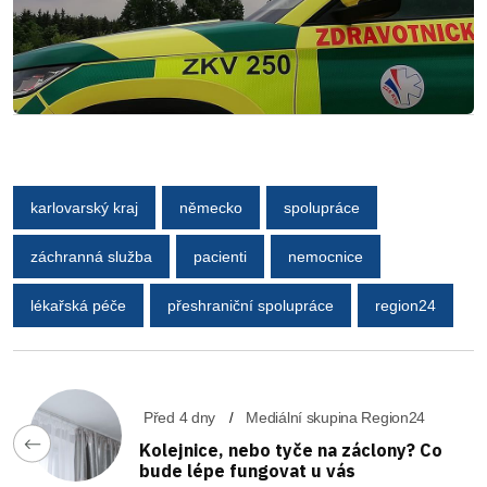
karlovarský kraj
německo
spolupráce
záchranná služba
pacienti
nemocnice
lékařská péče
přeshraniční spolupráce
region24
Před 4 dny
Mediální skupina Region24
Kolejnice, nebo tyče na záclony? Co
bude lépe fungovat u vás