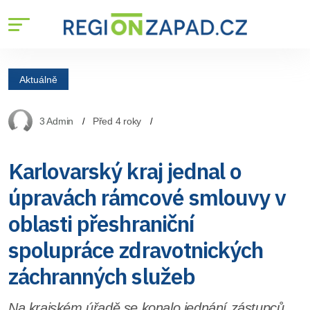
Aktuálně
3 Admin
Před 4 roky
Karlovarský kraj jednal o
úpravách rámcové smlouvy v
oblasti přeshraniční
spolupráce zdravotnických
záchranných služeb
Na krajském úřadě se konalo jednání zástupců