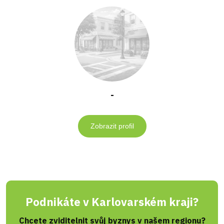
-
Zobrazit profil
Podnikáte v Karlovarském kraji?
Chcete zviditelnit svůj byznys v našem regionu?