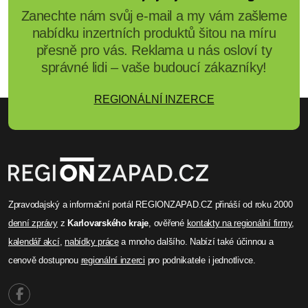
Zanechte nám svůj e-mail a my vám zašleme
nabídku inzertních produktů šitou na míru
přesně pro vás. Reklama u nás osloví ty
správné lidi – vaše budoucí zákazníky!
REGIONÁLNÍ INZERCE
Zpravodajský a informační portál REGIONZAPAD.CZ přináší od roku 2000
denní zprávy
z
Karlovarského kraje
, ověřené
kontakty na regionální firmy
,
kalendář akcí
,
nabídky práce
a mnoho dalšího. Nabízí také účinnou a
cenově dostupnou
regionální inzerci
pro podnikatele i jednotlivce.