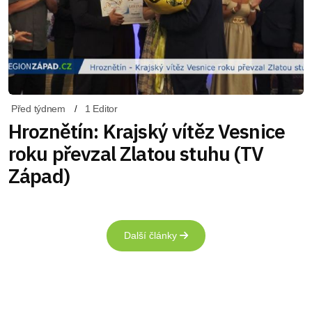
Před týdnem
1 Editor
Hroznětín: Krajský vítěz Vesnice
roku převzal Zlatou stuhu (TV
Západ)
Další články