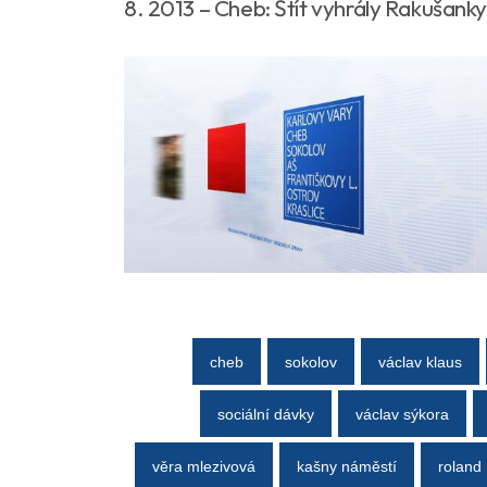
8. 2013 – Cheb: Štít vyhrály Rakušank
cheb
sokolov
václav klaus
sociální dávky
václav sýkora
věra mlezivová
kašny náměstí
roland