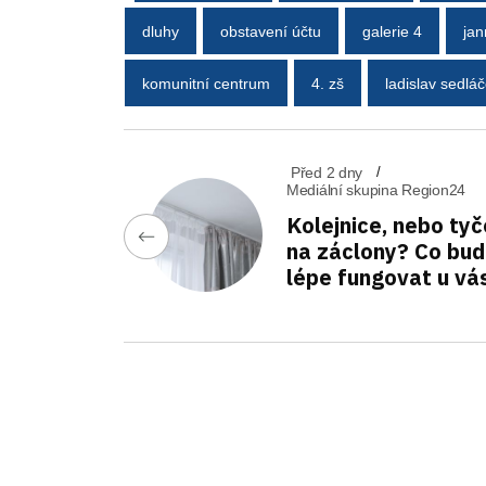
dluhy
obstavení účtu
galerie 4
jan
komunitní centrum
4. zš
ladislav sedlá
Před 2 dny
Mediální skupina Region24
Kolejnice, nebo tyč
na záclony? Co bu
lépe fungovat u vá