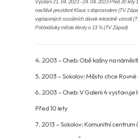
Vysílání 21. 04. 2023 - 24. 04. 2023 Před 20 lety
navštívil prezident Klaus s doprovodem (TV Záp
vyplacených sociálních dávek rekordně vzrostl (
Pohledávky města klesly o 13 % (TV Západ)
4. 2003 – Cheb: Obě kašny na náměstí
5. 2003 – Sokolov: Město chce Rovné 
6. 2003 – Cheb: V Galerii 4 vystavuje 
Před 10 lety
7. 2013 – Sokolov: Komunitní centrum