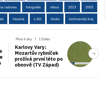
na riabowa
fotografie
rébus
2013
2003
ček
házená
o štít
česko
karlovarský kraj
Před 4 dny
1 Editor
Karlovy Vary:
e
Mozartův rybníček
de
prožívá první léto po
s
obnově (TV Západ)