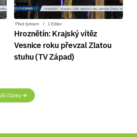
Před týdnem
1 Editor
Hroznětín: Krajský vítěz
Vesnice roku převzal Zlatou
stuhu (TV Západ)
lší články