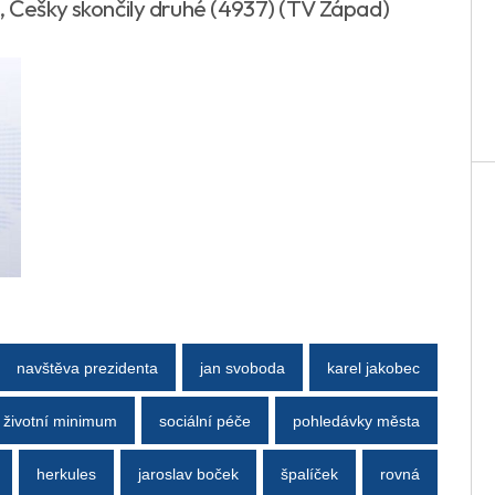
y, Češky skončily druhé (4937) (TV Západ)
navštěva prezidenta
jan svoboda
karel jakobec
životní minimum
sociální péče
pohledávky města
herkules
jaroslav boček
špalíček
rovná