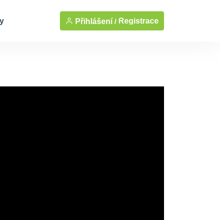
y
Registrace
Přihlášení /