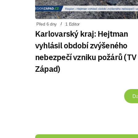
Před 6 dny
1 Editor
Karlovarský kraj: Hejtman
vyhlásil období zvýšeného
nebezpečí vzniku požárů (TV
Západ)
Da