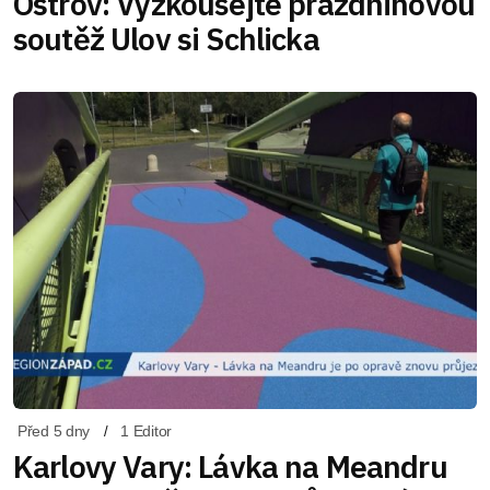
Ostrov: Vyzkoušejte prázdninovou
soutěž Ulov si Schlicka
Před 5 dny
1 Editor
Karlovy Vary: Lávka na Meandru