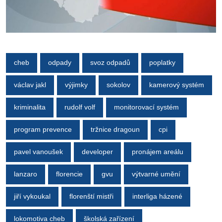
cheb
odpady
svoz odpadů
poplatky
václav jakl
výjimky
sokolov
kamerový systém
kriminalita
rudolf volf
monitorovací systém
program prevence
tržnice dragoun
cpi
pavel vanoušek
developer
pronájem areálu
lanzaro
florencie
gvu
výtvarné umění
jiří vykoukal
florenští mistři
interliga házené
lokomotiva cheb
školská zařízení