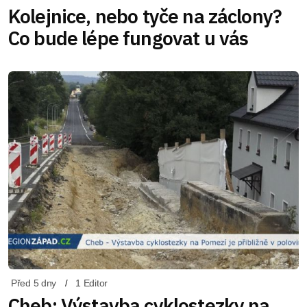
Kolejnice, nebo tyče na záclony?
Co bude lépe fungovat u vás
Před 5 dny
1 Editor
Cheb: Výstavba cyklostezky na