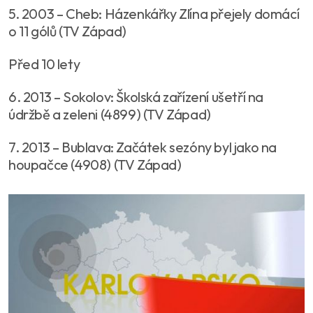
5. 2003 – Cheb: Házenkářky Zlína přejely domácí
o 11 gólů (TV Západ)
Před 10 lety
6. 2013 – Sokolov: Školská zařízení ušetří na
údržbě a zeleni (4899) (TV Západ)
7. 2013 – Bublava: Začátek sezóny byl jako na
houpačce (4908) (TV Západ)