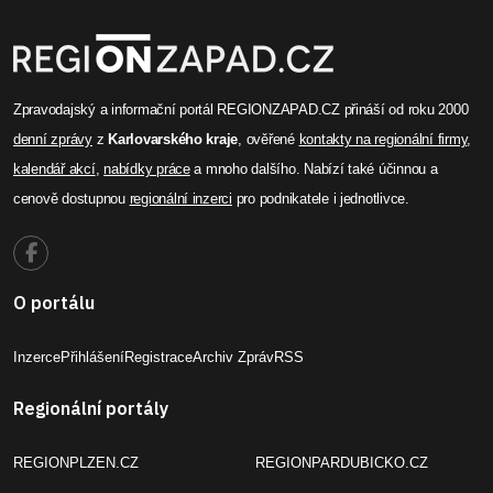
Zpravodajský a informační portál REGIONZAPAD.CZ přináší od roku 2000
denní zprávy
z
Karlovarského kraje
, ověřené
kontakty na regionální firmy
,
kalendář akcí
,
nabídky práce
a mnoho dalšího. Nabízí také účinnou a
cenově dostupnou
regionální inzerci
pro podnikatele i jednotlivce.
O portálu
Inzerce
Přihlášení
Registrace
Archiv Zpráv
RSS
Regionální portály
REGIONPLZEN.CZ
REGIONPARDUBICKO.CZ