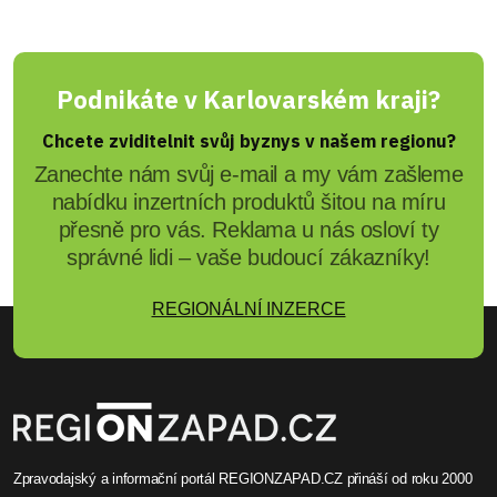
Podnikáte v Karlovarském kraji?
Chcete zviditelnit svůj byznys v našem regionu?
Zanechte nám svůj e-mail a my vám zašleme
nabídku inzertních produktů šitou na míru
přesně pro vás. Reklama u nás osloví ty
správné lidi – vaše budoucí zákazníky!
REGIONÁLNÍ INZERCE
Zpravodajský a informační portál REGIONZAPAD.CZ přináší od roku 2000