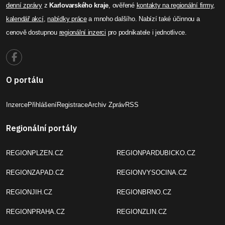
denní zprávy
z
Karlovarského kraje
, ověřené
kontakty na regionální firmy
,
kalendář akcí
,
nabídky práce
a mnoho dalšího. Nabízí také účinnou a
cenově dostupnou
regionální inzerci
pro podnikatele i jednotlivce.
O portálu
Inzerce
Přihlášení
Registrace
Archiv Zpráv
RSS
Regionální portály
REGIONPLZEN.CZ
REGIONPARDUBICKO.CZ
REGIONZAPAD.CZ
REGIONVYSOCINA.CZ
REGIONJIH.CZ
REGIONBRNO.CZ
REGIONPRAHA.CZ
REGIONZLIN.CZ