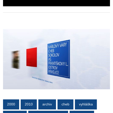
2000
2010
archiv
cheb
vyhláška