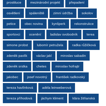
prostituce
mezinárodní projekt
přepadení
osvětlení
spáleniště
zimní údržba
sokolov
petice
obec novina
kynšperk
rekonstrukce
sportovci
ocenění
ladislav svobodník
terea
simone probst
lubomír petružela
radka růžičková
zdeněk pavlík
václav jakl
miroslav sabadin
zdeněk srstka
chetes
miroslav hofrajtr
jakobec
josef novotný
františek radkovský
tereza havlínková
adéla leinweberová
tereza příhodová
jáchym kliment
klára žitňanská