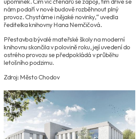
upomínek. Čím víc čtenářů se zapojí, tím dříve se
nám podaří v nové budově rozběhnout plný
provoz. Chystáme i nějaké novinky,“ uvedla
ředitelka knihovny Hana Nemčičová.
Přestavba bývalé mateřské školy na moderní
knihovnu skončila v polovině roku, její uvedení do
ostrého provozu se předpokládá v průběhu
letošního podzimu.
Zdroj: Město Chodov