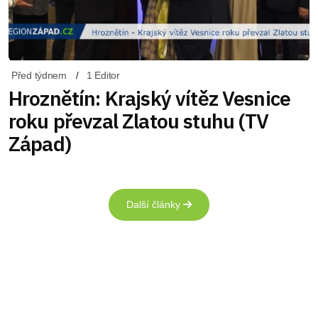
Před týdnem
1 Editor
Hroznětín: Krajský vítěz Vesnice
roku převzal Zlatou stuhu (TV
Západ)
Další články