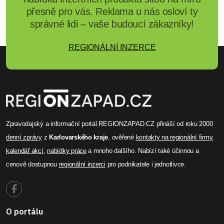
přesně pro vás. Reklama u nás osloví ty
správné lidi – vaše budoucí zákazníky!
REGIONÁLNÍ INZERCE
Zpravodajský a informační portál REGIONZAPAD.CZ přináší od roku 2000
denní zprávy
z
Karlovarského kraje
, ověřené
kontakty na regionální firmy
,
kalendář akcí
,
nabídky práce
a mnoho dalšího. Nabízí také účinnou a
cenově dostupnou
regionální inzerci
pro podnikatele i jednotlivce.
O portálu