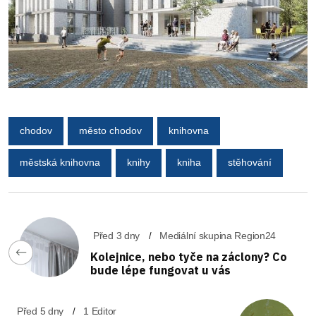
chodov
město chodov
knihovna
městská knihovna
knihy
kniha
stěhování
Před 3 dny
Mediální skupina Region24
Kolejnice, nebo tyče na záclony? Co
bude lépe fungovat u vás
Před 5 dny
1 Editor