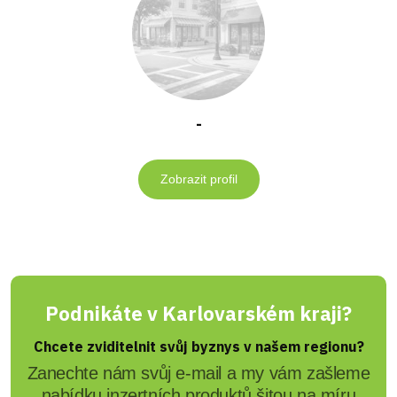
-
Zobrazit profil
Podnikáte v Karlovarském kraji?
Chcete zviditelnit svůj byznys v našem regionu?
Zanechte nám svůj e-mail a my vám zašleme
nabídku inzertních produktů šitou na míru