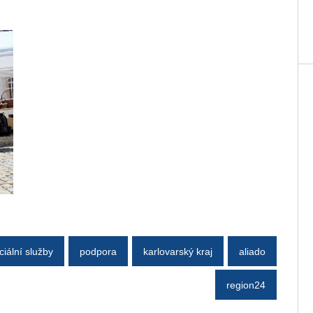
ciální služby
podpora
karlovarský kraj
aliado
region24