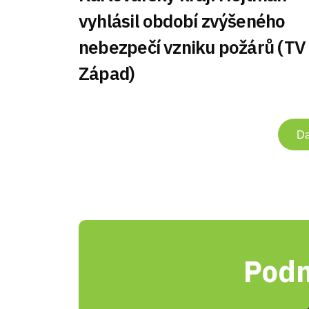
vyhlásil období zvýšeného
nebezpečí vzniku požárů (TV
Západ)
Da
Podn