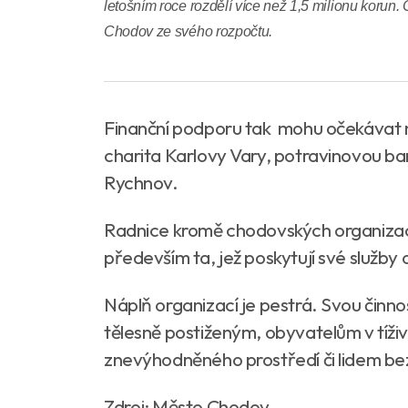
letošním roce rozdělí více než 1,5 milionu korun.
Chodov ze svého rozpočtu.
Finanční podporu tak mohu očekávat 
charita Karlovy Vary, potravinovou ba
Rychnov.
Radnice kromě chodovských organizací t
především ta, jež poskytují své služ
Náplň organizací je pestrá. Svou činno
tělesně postiženým, obyvatelům v tíživ
znevýhodněného prostředí či lidem bez
Zdroj: Město Chodov