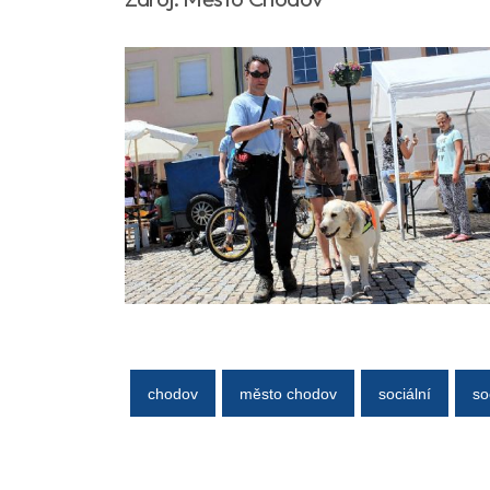
chodov
město chodov
sociální
so