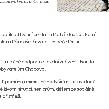
 Částku jim formou dotací pošle
například Denní centrum Mateřídouška, Farní
nku či Dům ošetřovatelské péče Dolní
radičně podporuje i okolní zařízení. Jsou to
by obyvatelům Chodova.
stí pomáhají mimo jiné neslyšícím, zdravotně či
é životní situaci, seniorům, dětem ze sociálně
 přístřeší.