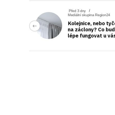
Před 3 dny
Mediální skupina Region24
Kolejnice, nebo tyč
na záclony? Co bu
lépe fungovat u vá