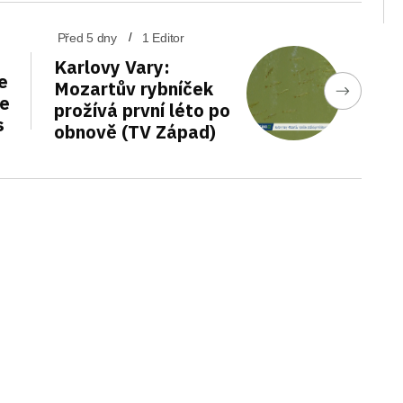
Před 5 dny
1 Editor
Karlovy Vary:
e
Mozartův rybníček
de
prožívá první léto po
s
obnově (TV Západ)