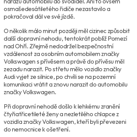
nárazu automobilu do svodidel. Ani to ovšem
osmašedesátiletého řidiče nezastavilo a
pokračoval dál ve své jízdě.
O několik málo minut později měl cizinec způsobit
další dopravní nehodu, tentokrát poblíž Pomezí
nad Ohří. Zřejmě nedodržel bezpečnostní
vzdálenost za osobním automobilem značky
Volkswagen s přívěsem a právě do přívěsu měl
zezadu narazit. Po střetu mělo vozidlo značky
Audi vyjet ze silnice, po chvíli se na pozemní
komunikaci vrátit a znovu narazit do automobilu
značky Volkswagen.
Při dopravní nehodě došlo k lehkému zranění
čtyřiatřicetileté ženy a nezletilého chlapce z
vozidla značky Volkswagen, kteří byli převezeni
do nemocnice k ošetření.