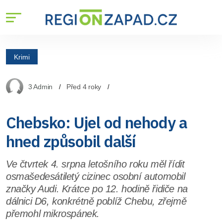
Krimi
3 Admin
Před 4 roky
Chebsko: Ujel od nehody a
hned způsobil další
Ve čtvrtek 4. srpna letošního roku měl řídit
osmašedesátiletý cizinec osobní automobil
značky Audi. Krátce po 12. hodině řidiče na
dálnici D6, konkrétně poblíž Chebu, zřejmě
přemohl mikrospánek.