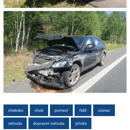
chebsko
cheb
pomezí
řidič
cizinec
nehoda
dopravní nehoda
přívěs