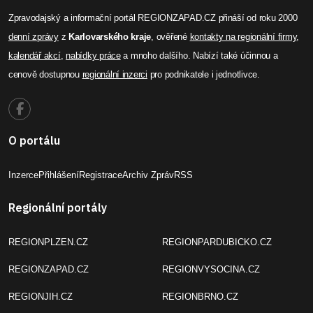
Zpravodajský a informační portál REGIONZAPAD.CZ přináší od roku 2000
denní zprávy
z
Karlovarského kraje
, ověřené
kontakty na regionální firmy
,
kalendář akcí
,
nabídky práce
a mnoho dalšího. Nabízí také účinnou a
cenově dostupnou
regionální inzerci
pro podnikatele i jednotlivce.
O portálu
Inzerce
Přihlášení
Registrace
Archiv Zpráv
RSS
Regionální portály
REGIONPLZEN.CZ
REGIONPARDUBICKO.CZ
REGIONZAPAD.CZ
REGIONVYSOCINA.CZ
REGIONJIH.CZ
REGIONBRNO.CZ