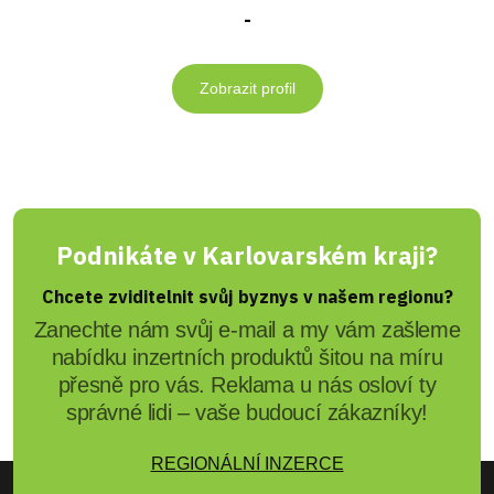
-
Zobrazit profil
Podnikáte v Karlovarském kraji?
Chcete zviditelnit svůj byznys v našem regionu?
Zanechte nám svůj e-mail a my vám zašleme
nabídku inzertních produktů šitou na míru
přesně pro vás. Reklama u nás osloví ty
správné lidi – vaše budoucí zákazníky!
REGIONÁLNÍ INZERCE