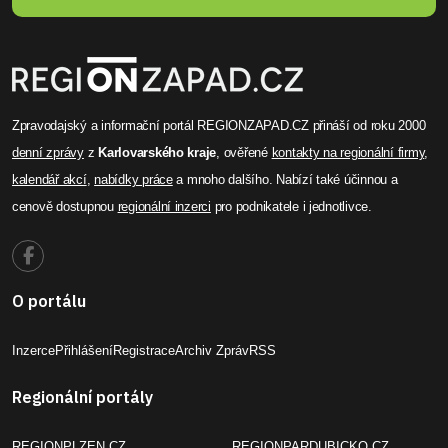
Zpravodajský a informační portál REGIONZAPAD.CZ přináší od roku 2000
denní zprávy
z
Karlovarského kraje
, ověřené
kontakty na regionální firmy
,
kalendář akcí
,
nabídky práce
a mnoho dalšího. Nabízí také účinnou a
cenově dostupnou
regionální inzerci
pro podnikatele i jednotlivce.
O portálu
Inzerce
Přihlášení
Registrace
Archiv Zpráv
RSS
Regionální portály
REGIONPLZEN.CZ
REGIONPARDUBICKO.CZ