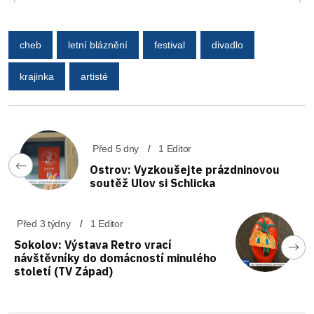
cheb
letní bláznění
festival
divadlo
krajinka
artisté
Před 5 dny
1 Editor
Ostrov: Vyzkoušejte prázdninovou
soutěž Ulov si Schlicka
Před 3 týdny
1 Editor
Sokolov: Výstava Retro vrací
návštěvníky do domácností minulého
století (TV Západ)