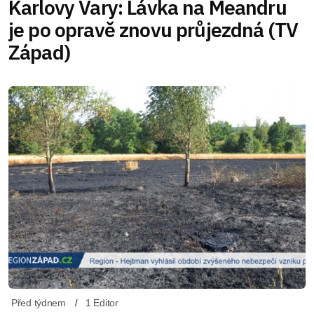
Karlovy Vary: Lávka na Meandru
je po opravě znovu průjezdná (TV
Západ)
Před týdnem
1 Editor