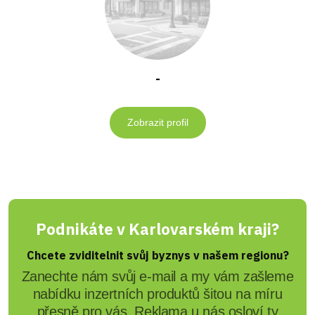
-
Zobrazit profil
Podnikáte v Karlovarském kraji?
Chcete zviditelnit svůj byznys v našem regionu?
Zanechte nám svůj e-mail a my vám zašleme
nabídku inzertních produktů šitou na míru
přesně pro vás. Reklama u nás osloví ty