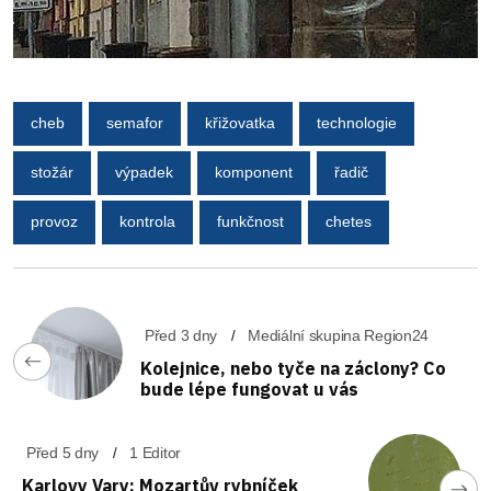
cheb
semafor
křižovatka
technologie
stožár
výpadek
komponent
řadič
provoz
kontrola
funkčnost
chetes
Před 3 dny
Mediální skupina Region24
Kolejnice, nebo tyče na záclony? Co
bude lépe fungovat u vás
Před 5 dny
1 Editor
Karlovy Vary: Mozartův rybníček