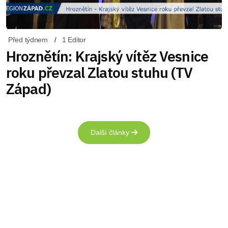
Před týdnem
1 Editor
Hroznětín: Krajský vítěz Vesnice
roku převzal Zlatou stuhu (TV
Západ)
Další články