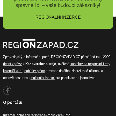
správné lidi – vaše budoucí zákazníky!
REGIONÁLNÍ INZERCE
Zpravodajský a informační portál REGIONZAPAD.CZ přináší od roku 2000
denní zprávy
z
Karlovarského kraje
, ověřené
kontakty na regionální firmy
,
kalendář akcí
,
nabídky práce
a mnoho dalšího. Nabízí také účinnou a
cenově dostupnou
regionální inzerci
pro podnikatele i jednotlivce.
O portálu
Inzerce
Přihlášení
Registrace
Archiv Zpráv
RSS