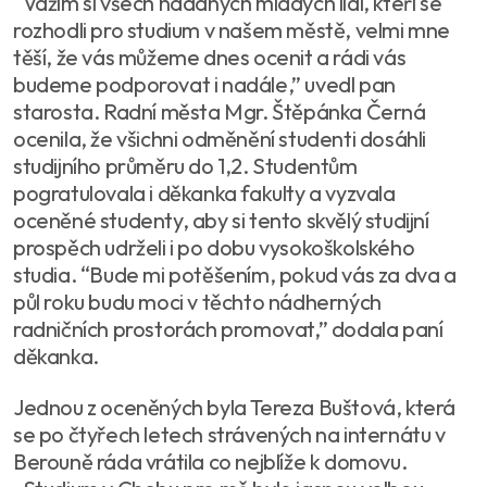
“Vážím si všech nadaných mladých lidí, kteří se
rozhodli pro studium v našem městě, velmi mne
těší, že vás můžeme dnes ocenit a rádi vás
budeme podporovat i nadále,” uvedl pan
starosta. Radní města Mgr. Štěpánka Černá
ocenila, že všichni odměnění studenti dosáhli
studijního průměru do 1,2. Studentům
pogratulovala i děkanka fakulty a vyzvala
oceněné studenty, aby si tento skvělý studijní
prospěch udrželi i po dobu vysokoškolského
studia. “Bude mi potěšením, pokud vás za dva a
půl roku budu moci v těchto nádherných
radničních prostorách promovat,” dodala paní
děkanka.
Jednou z oceněných byla Tereza Buštová, která
se po čtyřech letech strávených na internátu v
Berouně ráda vrátila co nejblíže k domovu.