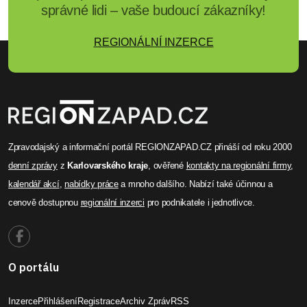
správné lidi – vaše budoucí zákazníky!
REGIONÁLNÍ INZERCE
Zpravodajský a informační portál REGIONZAPAD.CZ přináší od roku 2000
denní zprávy
z
Karlovarského kraje
, ověřené
kontakty na regionální firmy
,
kalendář akcí
,
nabídky práce
a mnoho dalšího. Nabízí také účinnou a
cenově dostupnou
regionální inzerci
pro podnikatele i jednotlivce.
O portálu
Inzerce
Přihlášení
Registrace
Archiv Zpráv
RSS