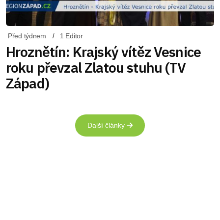
Před týdnem
1 Editor
Hroznětín: Krajský vítěz Vesnice
roku převzal Zlatou stuhu (TV
Západ)
Další články