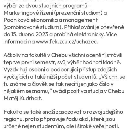
výběr ze dvou studijních programů -
Marketingové řízení (prezenční studium) a
Podniková ekonomika a management
(kombinované studium). Přihlašování je otevřené
do 15. dubna 2023 a probíhá elektronicky. Více
informací na www.fek.zcu.cz/uchazec.
Ačkoliv na fakultě v Chebu všichni ocenění strávili
teprve první semestr, svůj výběr hodnotí kladně.
Vyzdvihují osobní a podporující přístup zdejších
vyučujících a také nižší počet studentů. „Všichni se
tu známe a člověk se tak necítí jen jako číslo v
nějakém seznamu,“ uvádí pozitiva studia v Chebu
Matěj Kudrhalt.
Fakulta se také snaží zasazovat o rozvoj zdejšího
regionu, proto připravuje řadu akcí, které jsou
určené nejen studentům, ale i široké veřejnosti.