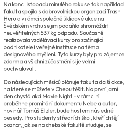
Na konci listopadu minulého roku se tak například
fakulta spojila s dobrovolnickou organizací Trash
Hero a v rámci společné úklidové akce na
Švédském vrchu se jim podařilo shromáždit
neuvěřitelných 537 kg odpadu. Současně
realizovala vzdělávací kurzy pro začínající
podnikatele i veřejné instituce na téma
designového myšlení. Tyto kurzy byly pro zájemce
zdarma a všichni zúčastnění si je velmi
pochvalovali.
Do následujících měsíců plánuje fakulta další akce,
na které se můžete v Chebu těšit. Na první jarní
den chystá akci Movie Night - v rámci ní
proběhne promítání dokumentu Nebe a autor,
novinář Tomáš Etzler, bude hostem následné
besedy. Pro studenty středních škol, kteří chtějí
poznat, jak se na chebské fakultě studuje, se