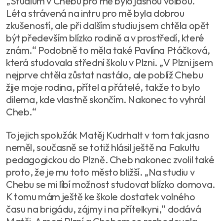
„Studium v Chebu pro mě bylo jasnou volbou.
Léta strávená na intru pro mě byla dobrou
zkušeností, ale při dalším studiu jsem chtěla opět
být především blízko rodině a v prostředí, které
znám.“ Podobně to měla také Pavlína Ptáčková,
která studovala střední školu v Plzni. „V Plzni jsem
nejprve chtěla zůstat nastálo, ale poblíž Chebu
žije moje rodina, přítel a přátelé, takže to bylo
dilema, kde vlastně skončím. Nakonec to vyhrál
Cheb.“
To jejich spolužák Matěj Kudrhalt v tom tak jasno
neměl, současně se totiž hlásil ještě na Fakultu
pedagogickou do Plzně. Cheb nakonec zvolil také
proto, že je mu toto město bližší. „Na studiu v
Chebu se mi líbí možnost studovat blízko domova.
K tomu mám ještě ke škole dostatek volného
času na brigádu, zájmy i na přítelkyni,“ dodává