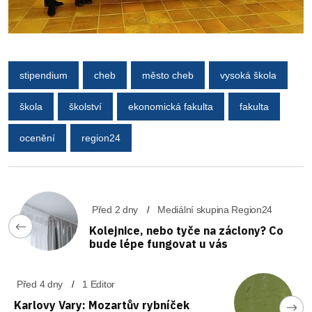
stipendium
cheb
město cheb
vysoká škola
škola
školství
ekonomická fakulta
fakulta
ocenění
region24
Před 2 dny
Mediální skupina Region24
Kolejnice, nebo tyče na záclony? Co
bude lépe fungovat u vás
Před 4 dny
1 Editor
Karlovy Vary: Mozartův rybníček