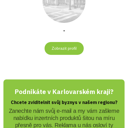
-
Zobrazit profil
Podnikáte v Karlovarském kraji?
Chcete zviditelnit svůj byznys v našem regionu?
Zanechte nám svůj e-mail a my vám zašleme
nabídku inzertních produktů šitou na míru
přesně pro vás. Reklama u nás osloví ty