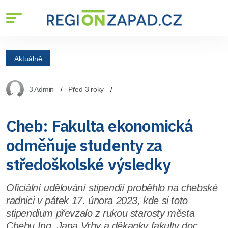
Aktuálně
3 Admin
Před 3 roky
Cheb: Fakulta ekonomická
odměňuje studenty za
středoškolské výsledky
Oficiální udělování stipendií proběhlo na chebské
radnici v pátek 17. února 2023, kde si toto
stipendium převzalo z rukou starosty města
Chebu Ing. Jana Vrby a děkanky fakulty doc.