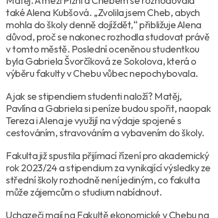
Matěj. A mezi Plzní a Chebem se rozhodovala
také Alena Kubšová. „Zvolila jsem Cheb, abych
mohla do školy denně dojíždět,“ přibližuje Alena
důvod, proč se nakonec rozhodla studovat právě
v tomto městě. Poslední oceněnou studentkou
byla Gabriela Švorčíková ze Sokolova, která o
výběru fakulty v Chebu vůbec nepochybovala.
A jak se stipendiem studenti naloží? Matěj,
Pavlína a Gabriela si peníze budou spořit, naopak
Tereza i Alena je využijí na výdaje spojené s
cestováním, stravováním a vybavením do školy.
Fakulta již spustila přijímací řízení pro akademický
rok 2023/24 a stipendium za vynikající výsledky ze
střední školy rozhodně není jediným, co fakulta
může zájemcům o studium nabídnout.
Uchazeči mají na Fakultě ekonomické v Chebu na