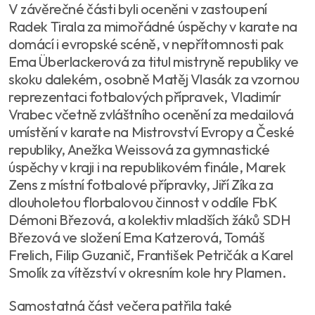
V závěrečné části byli oceněni v zastoupení
Radek Tirala za mimořádné úspěchy v karate na
domácí i evropské scéně, v nepřítomnosti pak
Ema Überlackerová za titul mistryně republiky ve
skoku dalekém, osobně Matěj Vlasák za vzornou
reprezentaci fotbalových přípravek, Vladimír
Vrabec včetně zvláštního ocenění za medailová
umístění v karate na Mistrovství Evropy a České
republiky, Anežka Weissová za gymnastické
úspěchy v kraji i na republikovém finále, Marek
Zens z místní fotbalové přípravky, Jiří Zíka za
dlouholetou florbalovou činnost v oddíle FbK
Démoni Březová, a kolektiv mladších žáků SDH
Březová ve složení Ema Katzerová, Tomáš
Frelich, Filip Guzanič, František Petričák a Karel
Smolík za vítězství v okresním kole hry Plamen.
Samostatná část večera patřila také