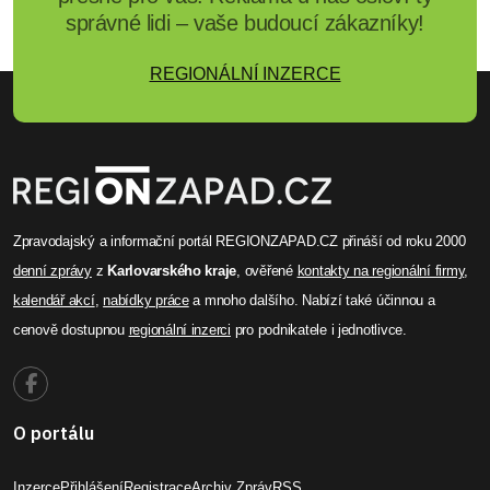
správné lidi – vaše budoucí zákazníky!
REGIONÁLNÍ INZERCE
Zpravodajský a informační portál REGIONZAPAD.CZ přináší od roku 2000
denní zprávy
z
Karlovarského kraje
, ověřené
kontakty na regionální firmy
,
kalendář akcí
,
nabídky práce
a mnoho dalšího. Nabízí také účinnou a
cenově dostupnou
regionální inzerci
pro podnikatele i jednotlivce.
O portálu
Inzerce
Přihlášení
Registrace
Archiv Zpráv
RSS