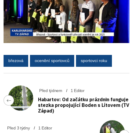
březová
ocenění sportovců
sportovci roku
Před týdnem
1 Editor
Habartov: Od začátku prázdnin funguje
stezka propojující Boden s Lítovem (TV
Západ)
Před 3 týdny
1 Editor