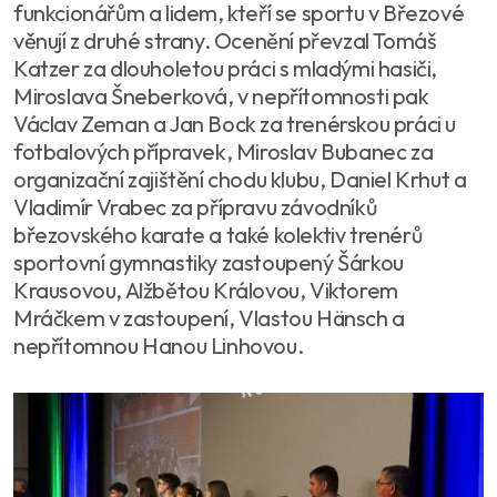
funkcionářům a lidem, kteří se sportu v Březové
věnují z druhé strany. Ocenění převzal Tomáš
Katzer za dlouholetou práci s mladými hasiči,
Miroslava Šneberková, v nepřítomnosti pak
Václav Zeman a Jan Bock za trenérskou práci u
fotbalových přípravek, Miroslav Bubanec za
organizační zajištění chodu klubu, Daniel Krhut a
Vladimír Vrabec za přípravu závodníků
březovského karate a také kolektiv trenérů
sportovní gymnastiky zastoupený Šárkou
Krausovou, Alžbětou Královou, Viktorem
Mráčkem v zastoupení, Vlastou Hänsch a
nepřítomnou Hanou Linhovou.