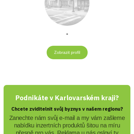
-
Zobrazit profil
Podnikáte v Karlovarském kraji?
Chcete zviditelnit svůj byznys v našem regionu?
Zanechte nám svůj e-mail a my vám zašleme
nabídku inzertních produktů šitou na míru
přesně pro vás. Reklama u nás osloví ty