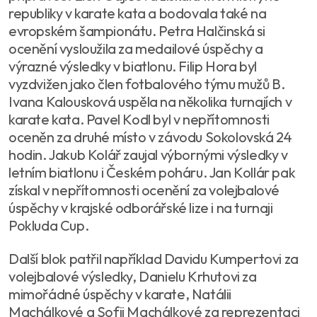
republiky v karate kata a bodovala také na
evropském šampionátu. Petra Halčinská si
ocenění vysloužila za medailové úspěchy a
výrazné výsledky v biatlonu. Filip Hora byl
vyzdvižen jako člen fotbalového týmu mužů B.
Ivana Kalousková uspěla na několika turnajích v
karate kata. Pavel Kodl byl v nepřítomnosti
oceněn za druhé místo v závodu Sokolovská 24
hodin. Jakub Kolář zaujal výbornými výsledky v
letním biatlonu i Českém poháru. Jan Kollár pak
získal v nepřítomnosti ocenění za volejbalové
úspěchy v krajské odborářské lize i na turnaji
Pokluda Cup.
Další blok patřil například Davidu Kumpertovi za
volejbalové výsledky, Danielu Krhutovi za
mimořádné úspěchy v karate, Natálii
Machálkové a Sofii Machálkové za reprezentaci