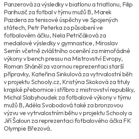
Panzerová za výsledky v biatlonu a triatlonu, Filip
Parihuzič za fotbal v týmu mužů B, Marek
Pazdera za tenisové úspěchy ve Spojených
státech, Petr Peterka za působení ve
fotbalovém áčku, Nela Petričáková za
medailové výsledky v gymnastice, Miroslav
Semín včetně zvláštního ocenění za mimořádné
výkony v bench pressu na Mistrovství Evropy,
Roman Sháněl za vzornou reprezentaci starší
přípravky, Kateřina Sinkulová za vytrvalostní běh
v projektu Schooly.cz, Kristýna Skoková za tituly
krajské přebornice i stříbro z mistrovství republiky,
Michal Slabyhoudek za fotbalové výkony v týmu
mužů B, Adéla Svobodová také za bronzovou
výzvu ve vytrvalostním běhu v projektu Schooly a
Jiří Šaloun za reprezentaci fotbalového áčka FK
Olympie Březová.