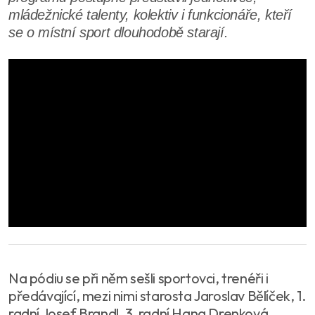
mládežnické talenty, kolektiv i funkcionáře, kteří
se o místní sport dlouhodobě starají.
Na pódiu se při něm sešli sportovci, trenéři i
předávající, mezi nimi starosta Jaroslav Bělíček, 1.
radní Josef Brandl, 3. radní Hana Drenková,