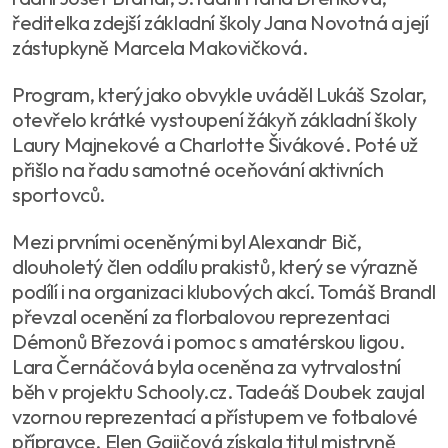
ředitelka zdejší základní školy Jana Novotná a její
zástupkyně Marcela Makovičková.
Program, který jako obvykle uváděl Lukáš Szolar,
otevřelo krátké vystoupení žákyň základní školy
Laury Majnekové a Charlotte Šivákové. Poté už
přišlo na řadu samotné oceňování aktivních
sportovců.
Mezi prvními oceněnými byl Alexandr Bič,
dlouholetý člen oddílu prakistů, který se výrazně
podílí i na organizaci klubových akcí. Tomáš Brandl
převzal ocenění za florbalovou reprezentaci
Démonů Březová i pomoc s amatérskou ligou.
Lara Černáčová byla oceněna za vytrvalostní
běh v projektu Schooly.cz. Tadeáš Doubek zaujal
vzornou reprezentací a přístupem ve fotbalové
přípravce. Elen Gajičová získala titul mistryně