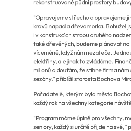
rekonstruované půdní prostory budov
"Opravujeme střechu a opravujeme ji 
krovů napadla dřevomorka. Bohužel jsm
i v konstrukcích stropu druhého nadzem
také dřevěných, budeme plánovat na pří
víceméně, když nám nezateče. Jednou 
elektřiny, ale jinak to zvládáme. Finanč
milionů a doufám, že stihne firma nám 
sezóny," přiblížil starosta Bochova Mir
Pořadatelé, kterým bylo město Bochov 
každý rok na všechny kategorie návště
"Program máme úplně pro všechny, má
seniory, každý si určitě přijde na své