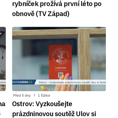
rybníček prožívá první léto po
obnově (TV Západ)
Před 6 dny
1 Editor
na
Ostrov: Vyzkoušejte
ě
prázdninovou soutěž Ulov si