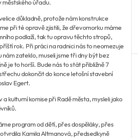
y městského úřadu.
velice důkladně, protože nám konstrukce
e při té opravě zjistili, že dřevomorku máme
ního podlaží, tak tu opravu těchto stropů,
ští rok. Při práci na radnici nás to neomezuje
nám zateklo, museli jsme tři dny být bez
ně je to horší. Bude nás to stát přibližně 7
střechu dokončit do konce letošní stavební
oslav Egert.
a kulturní komise při Radě města, mysleli jako
vníků.
me program od dětí, přes dospěláky, přes
," potvrdila Kamila Altmanová, předsedkyně