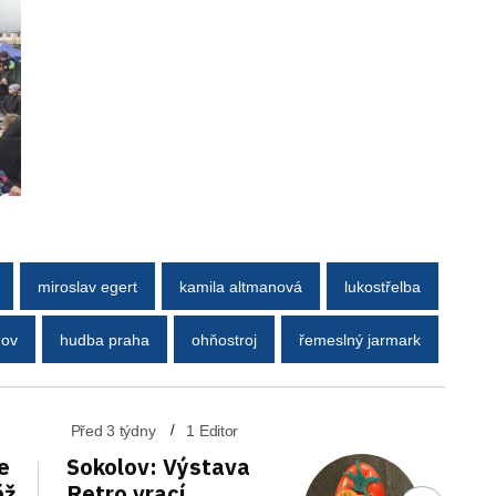
miroslav egert
kamila altmanová
lukostřelba
hov
hudba praha
ohňostroj
řemeslný jarmark
Před 3 týdny
1 Editor
e
Sokolov: Výstava
ěž
Retro vrací