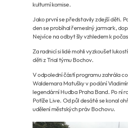
kulturní komise.
Jako první se představily zdejší děti. 
den se probíhal řemeslný jarmark, dopl
Nejvíce na odbyt šly vzhledem k počas
Za radnicí si lidé mohli vyzkoušet lukos
děti z Trial týmu Bochov.
V odpolední částí programu zahrála co
Waldemara Matušky v podání Vladimíra
legendární Hudba Praha Band. Po ní ro
Potíže Live. Od půl desáté se konal oh
udělení městských práv Bochovu.