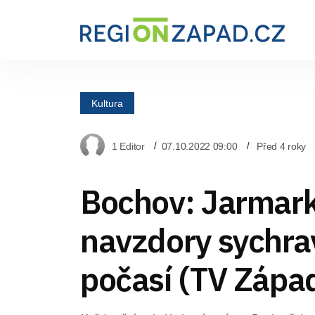
Kultura
1 Editor
07.10.2022 09:00
Před 4 roky
Bochov: Jarmark
navzdory sychr
počasí (TV Zápa