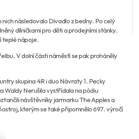
Po nich následovalo Divadlo z bedny. Po celý
něný dílničkami pro děti a prodejními stánky.
í teplé nápoje.
třelbu. V dolní části náměstí se pak proháněly
untry skupina 4R i duo Návraty 1. Pecky
 Waldy Nerušila vystřídala na pódiu
ztančili návštěvníky jarmarku The Apples a
ňostroj, kterým se také připomnělo 697. výročí