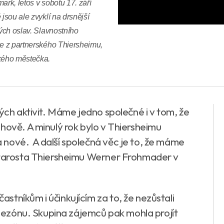
ark, letos v sobotu 17. září
jsou ale zvyklí na drsnější
ných oslav. Slavnostního
ce z partnerského Thiersheimu,
ského městečka.
ných aktivit. Máme jedno společné i v tom, že
hově. A minulý rok bylo v Thiersheimu
nové. A další společná věc je to, že máme
 starosta Thiersheimu Werner Frohmader v
tníkům i účinkujícím za to, že nezůstali
t sezónu. Skupina zájemců pak mohla projít