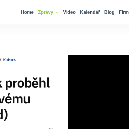
Home
Zprávy
Video
Kalendář
Blog
Firm
Kultura
 proběhl
avému
d)