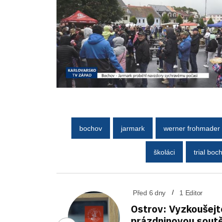
bochov
jarmark
werner frohmader
školáci
trial boc
Před 6 dny
1 Editor
Ostrov: Vyzkoušejt
prázdninovou sout