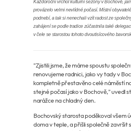
Každoroční vrchol kulturní sezóny v Bochově, jarm
provázelo velmi nevlídné počasí. Místní obyvatelé 
podnebí, a tak si nenechali vzít radost ze společ
zahájení se podle tradice zúčastnila také delega
v čele se starostou tohoto dvoutisícového bavor
"Zjistili jsme, že máme spoustu společ
renovujeme radnici, jako vy tady v Boc
kompletně přestavěno celé náměstí na 
stejné počasí jako v Bochově," uvedl
narážce na chladný den.
Bochovský starosta poděkoval všem účas
doma v teple, a přišli společně završi