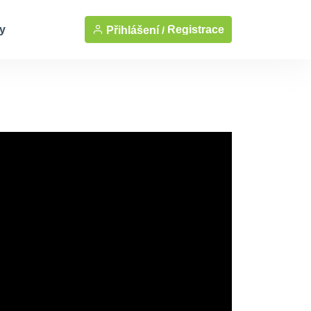
y
Registrace
Přihlášení /