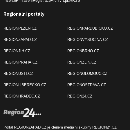
Inzerce
Přihlášení
Registrace
Archiv Zpráv
RSS
Regionální portály
REGIONPLZEN.CZ
REGIONPARDUBICKO.CZ
REGIONZAPAD.CZ
REGIONVYSOCINA.CZ
REGIONJIH.CZ
REGIONBRNO.CZ
REGIONPRAHA.CZ
REGIONZLIN.CZ
REGIONUSTI.CZ
REGIONOLOMOUC.CZ
REGIONLIBERECKO.CZ
REGIONOSTRAVA.CZ
REGIONHRADEC.CZ
REGION24.CZ
Portál REGIONZAPAD.CZ je členem mediální skupiny
REGION24.CZ
.