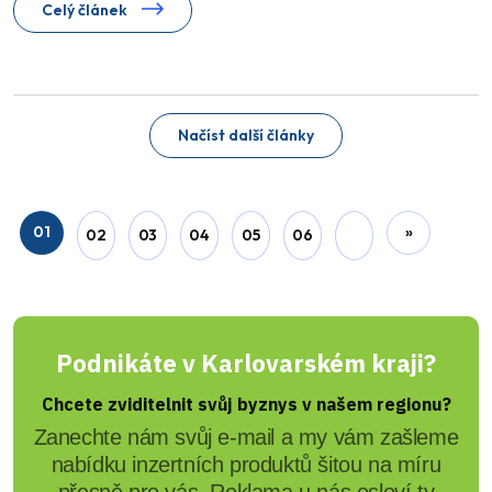
Celý článek
Načíst další články
01
»
02
03
04
05
06
Podnikáte v Karlovarském kraji?
Chcete zviditelnit svůj byznys v našem regionu?
Zanechte nám svůj e-mail a my vám zašleme
nabídku inzertních produktů šitou na míru
přesně pro vás. Reklama u nás osloví ty