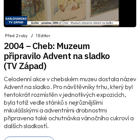
Před 2 roky
1 Editor
2004 – Cheb: Muzeum
připravilo Advent na sladko
(TV Západ)
Celodenní akce v chebském muzeu dostala název
Advent na sladko. Pro návštěvníky trhu, který byl
tentokrát rozmístěn v jednotlivých expozicích,
byla totiž vedle stánků s nejrůznějšími
mikulášskými a adventními drobnostmi
připravena také ochutnávka vánočního cukroví a
dalších sladkostí.