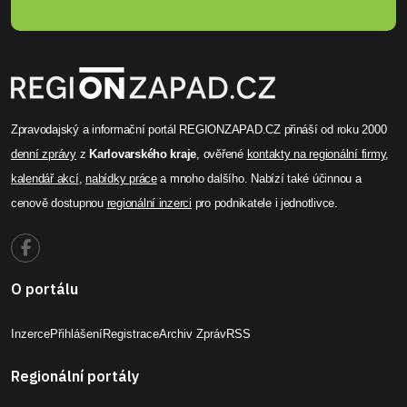
Zpravodajský a informační portál REGIONZAPAD.CZ přináší od roku 2000
denní zprávy
z
Karlovarského kraje
, ověřené
kontakty na regionální firmy
,
kalendář akcí
,
nabídky práce
a mnoho dalšího. Nabízí také účinnou a
cenově dostupnou
regionální inzerci
pro podnikatele i jednotlivce.
O portálu
Inzerce
Přihlášení
Registrace
Archiv Zpráv
RSS
Regionální portály