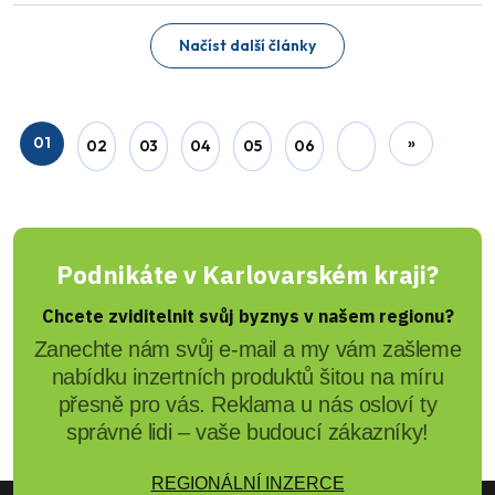
Načíst další články
01
»
02
03
04
05
06
Podnikáte v Karlovarském kraji?
Chcete zviditelnit svůj byznys v našem regionu?
Zanechte nám svůj e-mail a my vám zašleme
nabídku inzertních produktů šitou na míru
přesně pro vás. Reklama u nás osloví ty
správné lidi – vaše budoucí zákazníky!
REGIONÁLNÍ INZERCE