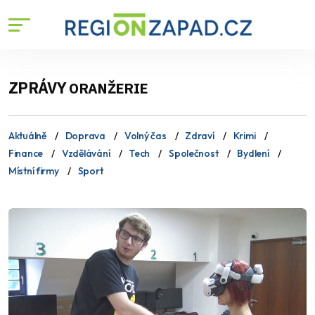
ZPRÁVY
ORANŽERIE
Aktuálně
Doprava
Volný čas
Zdraví
Krimi
Finance
Vzdělávání
Tech
Společnost
Bydlení
Místní firmy
Sport