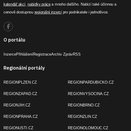
kalendář akcí
,
nabídky práce
a mnoho dalšího. Nabízí také účinnou a
cenově dostupnou
regionální inzerci
pro podnikatele i jednotlivce.
O portálu
Inzerce
Přihlášení
Registrace
Archiv Zpráv
RSS
Regionální portály
REGIONPLZEN.CZ
REGIONPARDUBICKO.CZ
REGIONZAPAD.CZ
REGIONVYSOCINA.CZ
REGIONJIH.CZ
REGIONBRNO.CZ
REGIONPRAHA.CZ
REGIONZLIN.CZ
REGIONUSTI.CZ
REGIONOLOMOUC.CZ