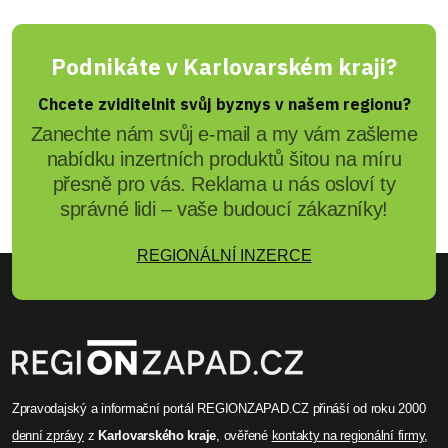
Podnikáte v Karlovarském kraji?
Chcete zviditelnit svůj byznys v našem regionu?
Zanechte nám svůj e-mail a my vám zašleme
nabídku inzertních produktů šitou na míru
přesně pro vás. Reklama u nás osloví ty
správné lidi – vaše budoucí zákazníky!
REGIONÁLNÍ INZERCE
Zpravodajský a informační portál REGIONZAPAD.CZ přináší od roku 2000
denní zprávy
z
Karlovarského kraje
, ověřené
kontakty na regionální firmy
,