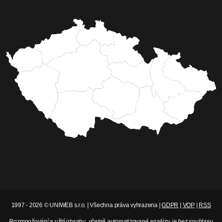
1997 - 2026 © UNIWEB s.r.o. | Všechna práva vyhrazena |
GDPR
|
VOP
|
RSS
Rozmnožování a užití obsahu, včetně automatizované analýzy, je bez souhlasu