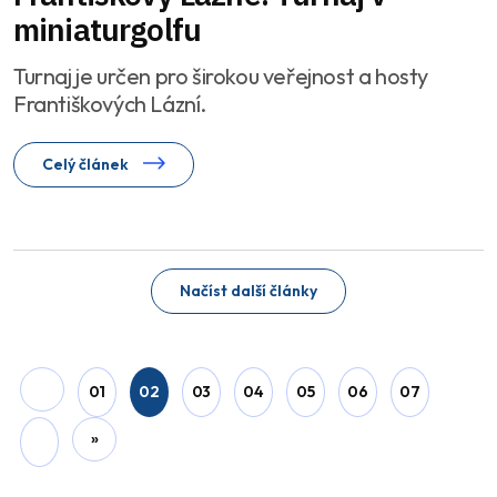
miniaturgolfu
Turnaj je určen pro širokou veřejnost a hosty
Františkových Lázní.
Celý článek
Načíst další články
01
02
03
04
05
06
07
»