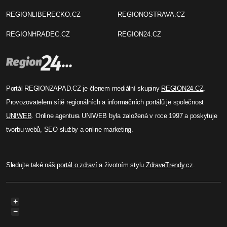
REGIONLIBERECKO.CZ
REGIONOSTRAVA.CZ
REGIONHRADEC.CZ
REGION24.CZ
Portál REGIONZAPAD.CZ je členem mediální skupiny
REGION24.CZ
.
Provozovatelem sítě regionálních a informačních portálů je společnost
UNIWEB
. Online agentura UNIWEB byla založená v roce 1997 a poskytuje
tvorbu webů, SEO služby a online marketing.
Sledujte také náš
portál o zdraví
a životním stylu
ZdraveTrendy.cz
.
+
−