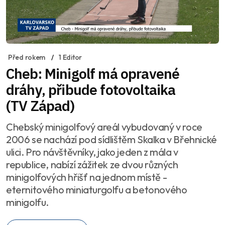
Před rokem
1 Editor
Cheb: Minigolf má opravené
dráhy, přibude fotovoltaika
(TV Západ)
Chebský minigolfový areál vybudovaný v roce
2006 se nachází pod sídlištěm Skalka v Břehnické
ulici. Pro návštěvníky, jako jeden z mála v
republice, nabízí zážitek ze dvou různých
minigolfových hřišť na jednom místě -
eternitového miniaturgolfu a betonového
minigolfu.