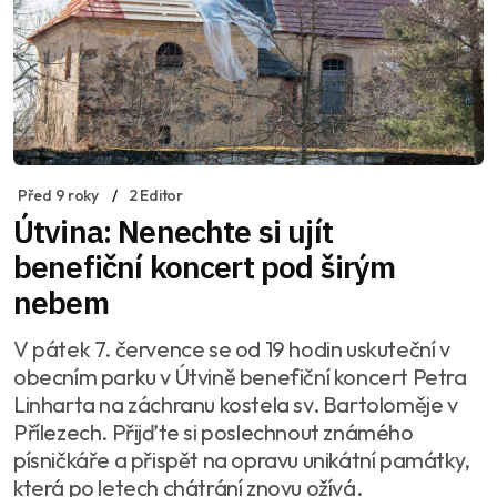
Před 9 roky
2 Editor
Útvina: Nenechte si ujít
benefiční koncert pod širým
nebem
V pátek 7. července se od 19 hodin uskuteční v
obecním parku v Útvině benefiční koncert Petra
Linharta na záchranu kostela sv. Bartoloměje v
Přílezech. Přijďte si poslechnout známého
písničkáře a přispět na opravu unikátní památky,
která po letech chátrání znovu ožívá.