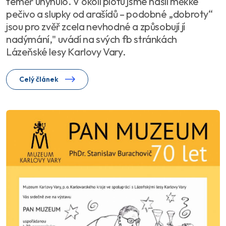
téměř uhynulo. V okolí plotu jsme našli měkké
pečivo a slupky od arašídů – podobné „dobroty“
jsou pro zvěř zcela nevhodné a způsobují jí
nadýmání," uvádí na svých fb stránkách
Lázeňské lesy Karlovy Vary.
Celý článek