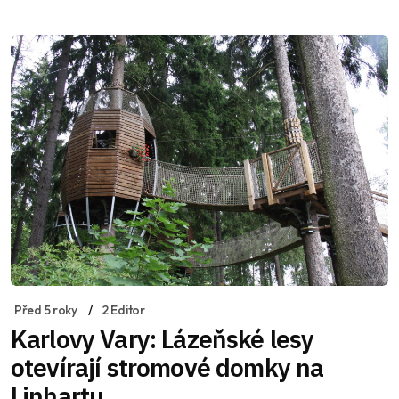
Před 5 roky
2 Editor
Karlovy Vary: Lázeňské lesy
otevírají stromové domky na
Linhartu