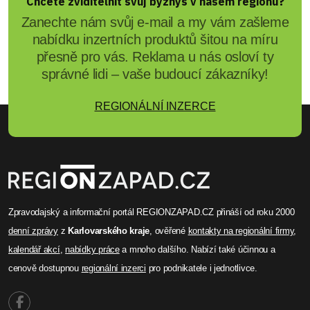
Chcete zviditelnit svůj byznys v našem regionu?
Zanechte nám svůj e-mail a my vám zašleme
nabídku inzertních produktů šitou na míru
přesně pro vás. Reklama u nás osloví ty
správné lidi – vaše budoucí zákazníky!
REGIONÁLNÍ INZERCE
Zpravodajský a informační portál REGIONZAPAD.CZ přináší od roku 2000
denní zprávy
z
Karlovarského kraje
, ověřené
kontakty na regionální firmy
,
kalendář akcí
,
nabídky práce
a mnoho dalšího. Nabízí také účinnou a
cenově dostupnou
regionální inzerci
pro podnikatele i jednotlivce.