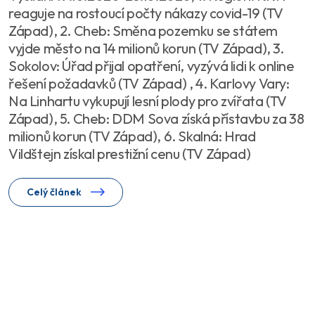
reaguje na rostoucí počty nákazy covid-19 (TV
Západ), 2. Cheb: Směna pozemku se státem
vyjde město na 14 milionů korun (TV Západ), 3.
Sokolov: Úřad přijal opatření, vyzývá lidi k online
řešení požadavků (TV Západ) , 4. Karlovy Vary:
Na Linhartu vykupují lesní plody pro zvířata (TV
Západ), 5. Cheb: DDM Sova získá přístavbu za 38
milionů korun (TV Západ), 6. Skalná: Hrad
Vildštejn získal prestižní cenu (TV Západ)
Celý článek