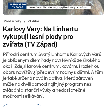
Před 6 roky
2 Editor
Karlovy Vary: Na Linhartu
vykupují lesní plody pro
zvířata (TV Západ)
Přírodní centrum Svatý Linhart u Karlových Varů
je oblíbeným cílem řady návštěvníků ze širokého
okolí. Zdejší lanové centrum, kavárnu i rozlehlou
oboru navštěvují především rodiny s dětmi. A těm
je také určená nová iniciativa, která zároveň
může na chvíli pomoci najít jiný program než
zvládání distanční výuky a nedostatečné
možnosti setkávání.