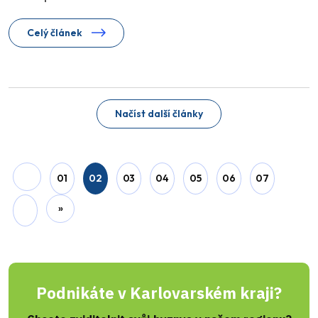
Celý článek
Načíst další články
01
02
03
04
05
06
07
»
Podnikáte v Karlovarském kraji?