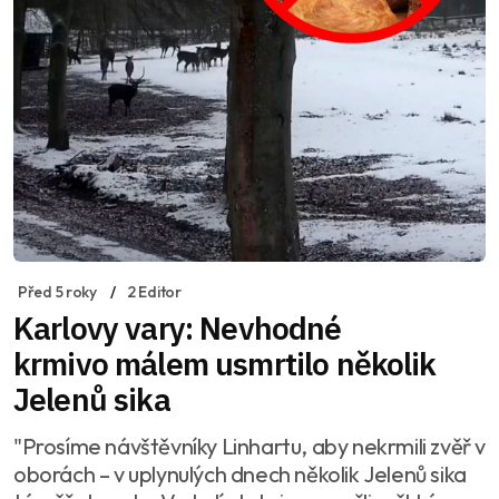
Před 5 roky
2 Editor
Karlovy vary: Nevhodné
krmivo málem usmrtilo několik
Jelenů sika
"Prosíme návštěvníky Linhartu, aby nekrmili zvěř v
oborách – v uplynulých dnech několik Jelenů sika