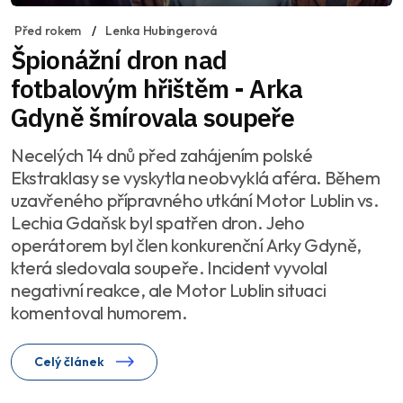
Před rokem
Lenka Hubingerová
Špionážní dron nad
fotbalovým hřištěm - Arka
Gdyně šmírovala soupeře
Necelých 14 dnů před zahájením polské
Ekstraklasy se vyskytla neobvyklá aféra. Během
uzavřeného přípravného utkání Motor Lublin vs.
Lechia Gdaňsk byl spatřen dron. Jeho
operátorem byl člen konkurenční Arky Gdyně,
která sledovala soupeře. Incident vyvolal
negativní reakce, ale Motor Lublin situaci
komentoval humorem.
Celý článek