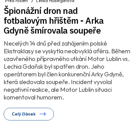
Před rokem
Lenka Hubingerová
Špionážní dron nad
fotbalovým hřištěm - Arka
Gdyně šmírovala soupeře
Necelých 14 dnů před zahájením polské
Ekstraklasy se vyskytla neobvyklá aféra. Během
uzavřeného přípravného utkání Motor Lublin vs.
Lechia Gdaňsk byl spatřen dron. Jeho
operátorem byl člen konkurenční Arky Gdyně,
která sledovala soupeře. Incident vyvolal
negativní reakce, ale Motor Lublin situaci
komentoval humorem.
Celý článek