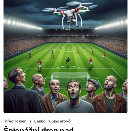
Před rokem
Lenka Hubingerová
Špionážní dron nad