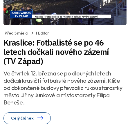
Před 5 měsíci
1 Editor
Kraslice: Fotbalisté se po 46
letech dočkali nového zázemí
(TV Západ)
Ve čtvrtek 12. března se po dlouhých letech
dočkali krasličtí fotbalisté nového zázemí. Klíče
od dokončené budovy převzali z rukou starostky
města Jiřiny Junkové a místostarosty Filipa
Beneše.
Celý článek