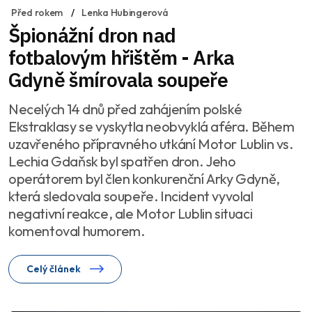
Před rokem
Lenka Hubingerová
Špionážní dron nad
fotbalovým hřištěm - Arka
Gdyně šmírovala soupeře
Necelých 14 dnů před zahájením polské
Ekstraklasy se vyskytla neobvyklá aféra. Během
uzavřeného přípravného utkání Motor Lublin vs.
Lechia Gdaňsk byl spatřen dron. Jeho
operátorem byl člen konkurenční Arky Gdyně,
která sledovala soupeře. Incident vyvolal
negativní reakce, ale Motor Lublin situaci
komentoval humorem.
Celý článek