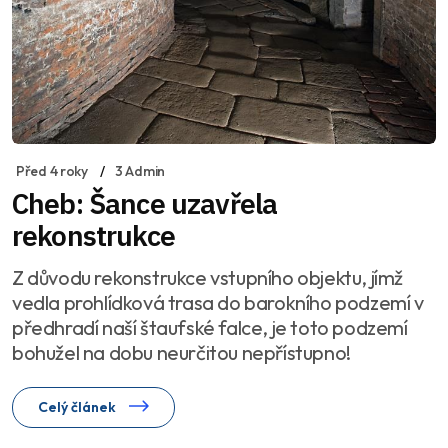
Před 4 roky
3 Admin
Cheb: Šance uzavřela
rekonstrukce
Z důvodu rekonstrukce vstupního objektu, jímž
vedla prohlídková trasa do barokního podzemí v
předhradí naší štaufské falce, je toto podzemí
bohužel na dobu neurčitou nepřístupno!
Celý článek