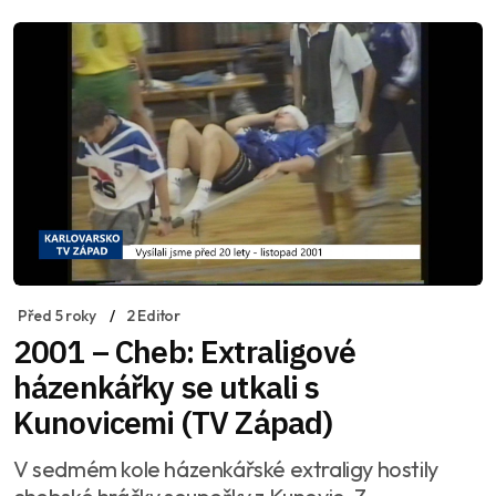
Před 5 roky
2 Editor
2001 – Cheb: Extraligové
házenkářky se utkali s
Kunovicemi (TV Západ)
V sedmém kole házenkářské extraligy hostily