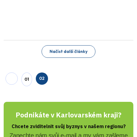
Načíst další články
02
01
Podnikáte v Karlovarském kraji?
Chcete zviditelnit svůj byznys v našem regionu?
Zanechte nám svůj e-mail a my vám zašleme