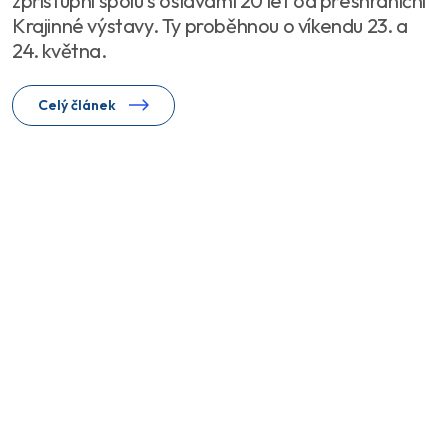
zpřístupní spolu s oslavami 20 let od přeshraniční
Krajinné výstavy. Ty proběhnou o víkendu 23. a
24. května.
Celý článek