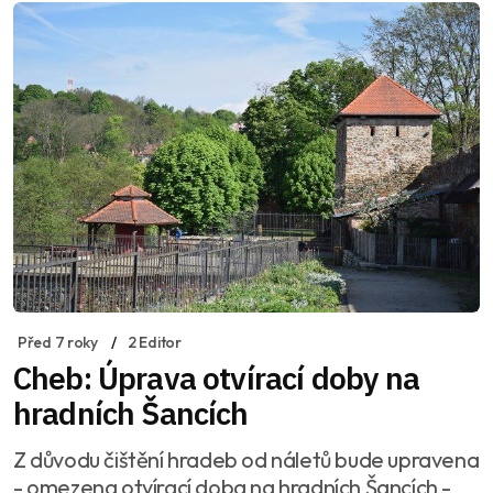
Před 7 roky
2 Editor
Cheb: Úprava otvírací doby na
hradních Šancích
Z důvodu čištění hradeb od náletů bude upravena
- omezena otvírací doba na hradních Šancích -