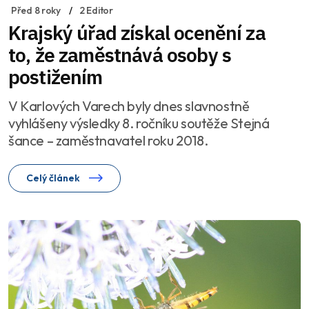
Před 8 roky
2 Editor
Krajský úřad získal ocenění za
to, že zaměstnává osoby s
postižením
V Karlových Varech byly dnes slavnostně
vyhlášeny výsledky 8. ročníku soutěže Stejná
šance – zaměstnavatel roku 2018.
Celý článek