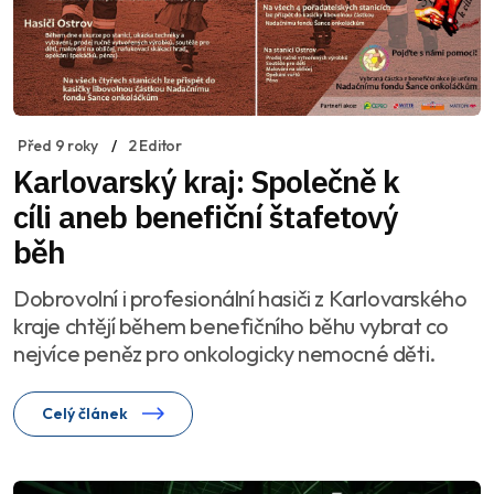
Před 9 roky
2 Editor
Karlovarský kraj: Společně k
cíli aneb benefiční štafetový
běh
Dobrovolní i profesionální hasiči z Karlovarského
kraje chtějí během benefičního běhu vybrat co
nejvíce peněz pro onkologicky nemocné děti.
Celý článek