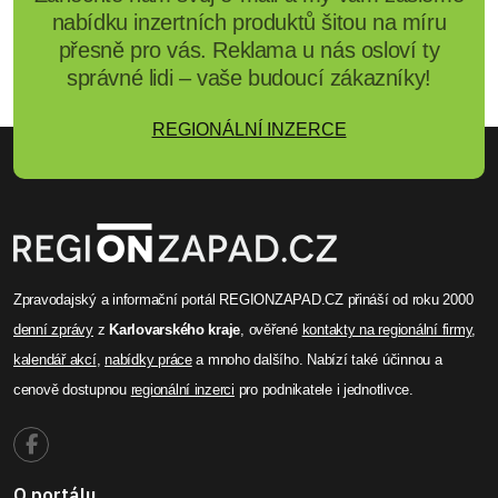
nabídku inzertních produktů šitou na míru
přesně pro vás. Reklama u nás osloví ty
správné lidi – vaše budoucí zákazníky!
REGIONÁLNÍ INZERCE
Zpravodajský a informační portál REGIONZAPAD.CZ přináší od roku 2000
denní zprávy
z
Karlovarského kraje
, ověřené
kontakty na regionální firmy
,
kalendář akcí
,
nabídky práce
a mnoho dalšího. Nabízí také účinnou a
cenově dostupnou
regionální inzerci
pro podnikatele i jednotlivce.
O portálu