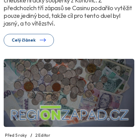
chebské hráčky soupeřky z Kunovic. Z
předchozích tří zápasů se Casinu podařilo vytěžit
pouze jediný bod, takže cíl pro tento duel byl
jasný, a to vítězství.
Celý článek
Před 5 roky
2 Editor