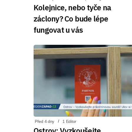
Kolejnice, nebo tyče na
záclony? Co bude lépe
fungovat u vás
Před 4 dny
1 Editor
Ostrov: Vyzkoušejte