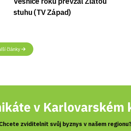
Vesnice roku převzal Zlatou
stuhu (TV Západ)
lší články
ikáte v Karlovarském k
Chcete zviditelnit svůj byznys v našem regionu