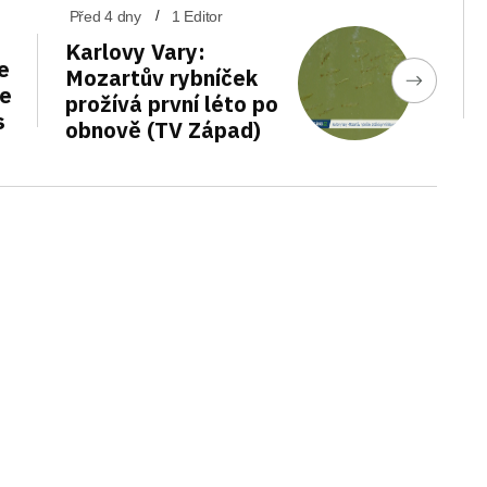
Před 4 dny
1 Editor
Karlovy Vary:
e
Mozartův rybníček
de
prožívá první léto po
s
obnově (TV Západ)