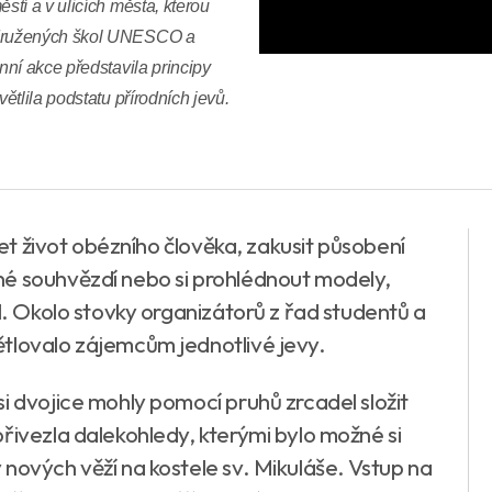
tí a v ulicích města, kterou
idružených škol UNESCO a
ní akce představila principy
tlila podstatu přírodních jevů.
ušet život obézního člověka, zakusit působení
né souhvězdí nebo si prohlédnout modely,
il. Okolo stovky organizátorů z řad studentů a
ětlovalo zájemcům jednotlivé jevy.
i dvojice mohly pomocí pruhů zrcadel složit
řivezla dalekohledy, kterými bylo možné si
nových věží na kostele sv. Mikuláše. Vstup na