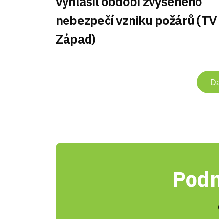
vyhlásil období zvýšeného
nebezpečí vzniku požárů (TV
Západ)
Da
Podn