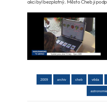
akci byl bezplatný. Město Cheb ji podp
2009
archiv
cheb
věda
astronomi