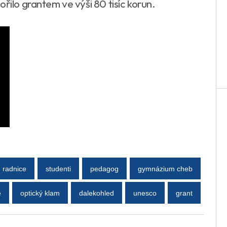
ořilo grantem ve výši 80 tisíc korun.
radnice
studenti
pedagog
gymnázium cheb
e
optický klam
dalekohled
unesco
grant