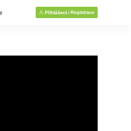
y
Registrace
Přihlášení /