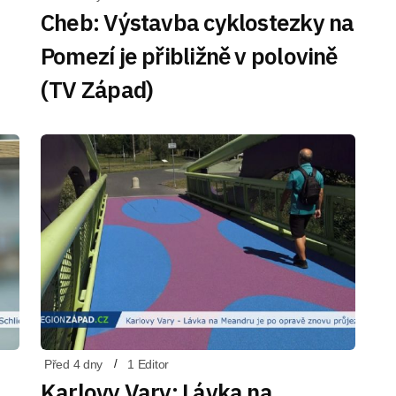
Cheb: Výstavba cyklostezky na
Pomezí je přibližně v polovině
(TV Západ)
Před 4 dny
1 Editor
Karlovy Vary: Lávka na