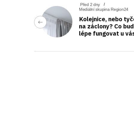
Před 2 dny
Mediální skupina Region24
Kolejnice, nebo tyč
na záclony? Co bu
lépe fungovat u vá