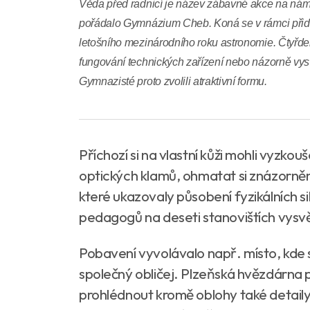
Věda před radnicí je název zábavné akce na náměs
pořádalo Gymnázium Cheb. Koná se v rámci př
letošního mezinárodního roku astronomie. Čtyřden
fungování technických zařízení nebo názorně vysvě
Gymnazisté proto zvolili atraktivní formu.
Příchozí si na vlastní kůži mohli vyzko
optických klamů, ohmatat si znázorně
které ukazovaly působení fyzikálních s
pedagogů na deseti stanovištích vysv
Pobavení vyvolávalo např. místo, kde s
společný obličej. Plzeňská hvězdárna p
prohlédnout kromě oblohy také detaily 