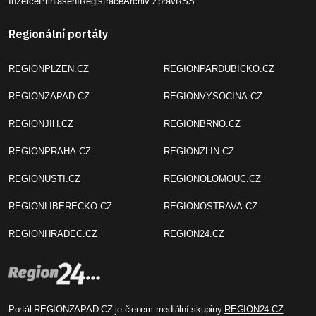
Inzerce
Přihlášení
Registrace
Archiv Zpráv
RSS
Regionální portály
REGIONPLZEN.CZ
REGIONPARDUBICKO.CZ
REGIONZAPAD.CZ
REGIONVYSOCINA.CZ
REGIONJIH.CZ
REGIONBRNO.CZ
REGIONPRAHA.CZ
REGIONZLIN.CZ
REGIONUSTI.CZ
REGIONOLOMOUC.CZ
REGIONLIBERECKO.CZ
REGIONOSTRAVA.CZ
REGIONHRADEC.CZ
REGION24.CZ
Portál REGIONZAPAD.CZ je členem mediální skupiny
REGION24.CZ
.