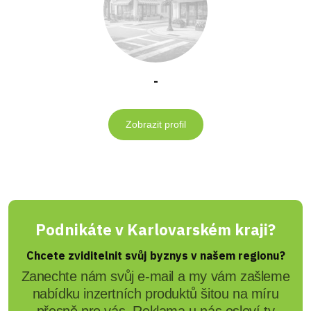
-
Zobrazit profil
Podnikáte v Karlovarském kraji?
Chcete zviditelnit svůj byznys v našem regionu?
Zanechte nám svůj e-mail a my vám zašleme
nabídku inzertních produktů šitou na míru