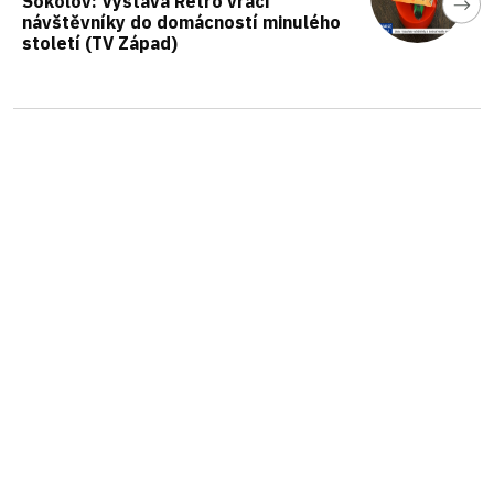
Sokolov: Výstava Retro vrací
návštěvníky do domácností minulého
století (TV Západ)