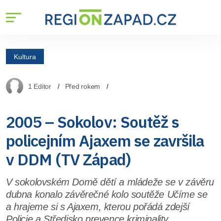
Kultura
1 Editor
Před rokem
2005 – Sokolov: Soutěž s
policejním Ajaxem se završila
v DDM (TV Západ)
V sokolovském Domě dětí a mládeže se v závěru
dubna konalo závěrečné kolo soutěže Učíme se
a hrajeme si s Ajaxem, kterou pořádá zdejší
Policie a Středisko prevence kriminality.