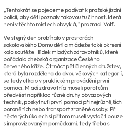
„Tentokrát se pojedeme podívat k pražské jízdní
policii, aby děti poznaly takovou tu činnost, která
není v těchto místech obvyklá,“ prozradil Volf.
Ve stejný den probíhalo v prostorách
sokolovského Domu dětí a mládeže také okresní
kolo soutěže Hlídek mladých zdravotníků, které
pořádala chebská organizace Českého
červeného kříže. Čtrnáct pětičlenných družstev,
která byla rozdělena do dvou věkových kategorií,
se tedy utkalo v praktickém provádění první
pomoci. Mladí zdravotníci museli porotcům
předvést například různé druhy obvazových
technik, poskytnutí první pomoci při nejrůznějších
poraněních nebo transport zraněné osoby. Při
některých úkolech si přitom museli vystačit pouze
s improvizovaným pomůckami, tedy třeba s