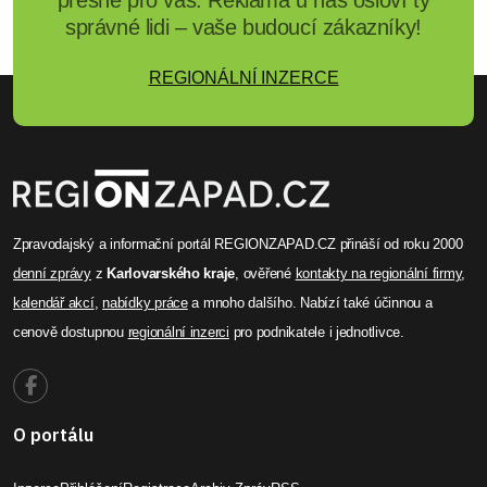
přesně pro vás. Reklama u nás osloví ty
správné lidi – vaše budoucí zákazníky!
REGIONÁLNÍ INZERCE
Zpravodajský a informační portál REGIONZAPAD.CZ přináší od roku 2000
denní zprávy
z
Karlovarského kraje
, ověřené
kontakty na regionální firmy
,
kalendář akcí
,
nabídky práce
a mnoho dalšího. Nabízí také účinnou a
cenově dostupnou
regionální inzerci
pro podnikatele i jednotlivce.
O portálu