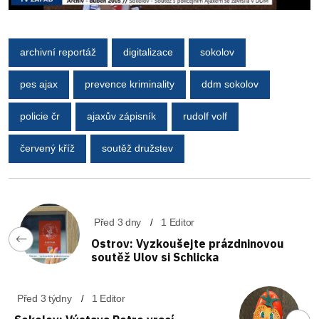
archivní reportáž
digitalizace
sokolov
pes ajax
prevence kriminality
ddm sokolov
policie čr
ajaxův zápisník
rudolf volf
červený kříž
soutěž družstev
Před 3 dny
1 Editor
Ostrov: Vyzkoušejte prázdninovou
soutěž Ulov si Schlicka
Před 3 týdny
1 Editor