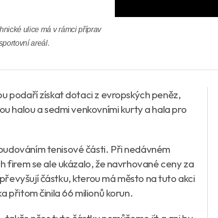
nické ulice má v rámci příprav
portovní areál.
bu podaří získat dotaci z evropských peněz,
tou halou a sedmi venkovními kurty a hala pro
budováním tenisové části. Při nedávném
ch firem se ale ukázalo, že navrhované ceny za
řevyšují částku, kterou má město na tuto akci
 přitom činila 66 milionů korun.