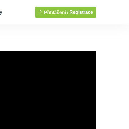
y
Registrace
Přihlášení /