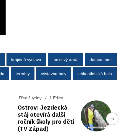
krajinná výstava
tenisový areál
dotace mmr
oda
termíny
výstavba haly
lehkoatletická hala
Před 3 týdny
1 Editor
Ostrov: Jezdecká
stáj otevírá další
ročník školy pro děti
(TV Západ)