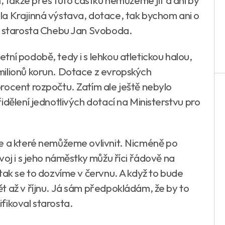
n, takže přes tuto částku nemůžeme jít a ani by
a Krajinná výstava, dotace, tak bychom ani o
dl starosta Chebu Jan Svoboda.
ní podobě, tedy i s lehkou atletickou halou,
milionů korun. Dotace z evropských
rocent rozpočtu. Zatím ale ještě nebylo
idělení jednotlivých dotací na Ministerstvu pro
me a které nemůžeme ovlivnit. Nicméně po
voj i s jeho náměstky můžu říci řádově na
tak se to dozvíme v červnu. A když to bude
t až v říjnu. Já sám předpokládám, že by to
fikoval starosta.