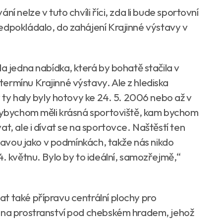
í nelze v tuto chvíli říci, zda li bude sportovní
edpokládalo, do zahájení Krajinné výstavy v
la jedna nabídka, která by bohatě stačila v
ermínu Krajinné výstavy. Ale z hlediska
y ty haly byly hotovy ke 24. 5. 2006 nebo až v
kdybychom měli krásná sportoviště, kam bychom
t, ale i dívat se na sportovce. Naštěstí ten
stavou jako v podmínkách, takže nás nikdo
4. květnu. Bylo by to ideální, samozřejmě,“
t také přípravu centrální plochy pro
t na prostranství pod chebském hradem, jehož