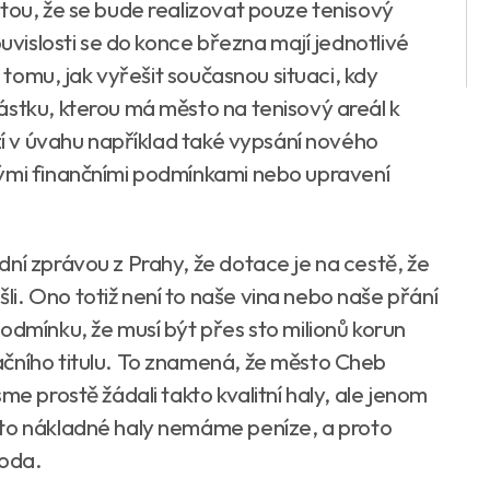
tou, že se bude realizovat pouze tenisový
ouvislosti se do konce března mají jednotlivé
k tomu, jak vyřešit současnou situaci, kdy
ástku, kterou má město na tenisový areál k
ází v úvahu například také vypsání nového
nými finančními podmínkami nebo upravení
ní zprávou z Prahy, že dotace je na cestě, že
i. Ono totiž není to naše vina nebo naše přání
odmínku, že musí být přes sto milionů korun
ačního titulu. To znamená, že město Cheb
me prostě žádali takto kvalitní haly, ale jenom
kto nákladné haly nemáme peníze, a proto
boda.