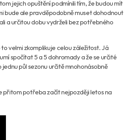
itom jejich opuštění podmínili tím, že budou mít
 nimi bude ale pravděpodobně muset dohodnout
li a určitou dobu vydrželi bez potřebného
o velmi zkomplikuje celou záležitost. Já
 umí spočítat 5 a 5 dohromady a že se určité
 po jednu půl sezonu určitě mnohonásobně
e přitom potřeba začít nejpozději letos na