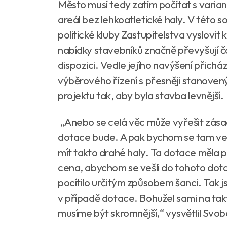
Město musí tedy zatím počítat s varian
areál bez lehkoatletické haly. V této s
politické kluby Zastupitelstva vyslovit 
nabídky stavebníků značně převyšují č
dispozici. Vedle jejího navýšení přich
výběrového řízení s přesněji stanove
projektu tak, aby byla stavba levnější.
„Anebo se celá věc může vyřešit zásad
dotace bude. A pak bychom se tam vešl
mít takto drahé haly. Ta dotace měla p
cena, abychom se vešli do tohoto dot
pocítilo určitým způsobem šanci. Tak js
v případě dotace. Bohužel sami na ta
musíme být skromnější,“ vysvětlil Svo