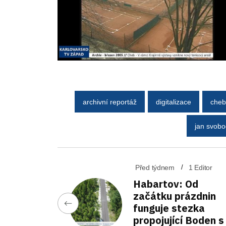
archivní reportáž
digitalizace
cheb
jan svob
Před týdnem
1 Editor
Habartov: Od
začátku prázdnin
funguje stezka
propojující Boden s