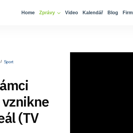
Home
Zprávy
Video
Kalendář
Blog
Firm
Sport
rámci
 vznikne
eál (TV