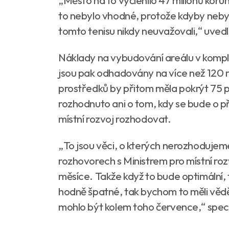
„Město na to vyčlenilo 47 milionů koru
to nebylo vhodné, protože kdyby nebyl
tomto tenisu nikdy neuvažovali,“ uve
Náklady na vybudování areálu v komplet
jsou pak odhadovány na více než 120 
prostředků by přitom měla pokrýt 75 p
rozhodnuto ani o tom, kdy se bude o př
místní rozvoj rozhodovat.
„To jsou věci, o kterých nerozhoduje
rozhovorech s Ministrem pro místní roz
měsíce. Takže když to bude optimální, 
hodně špatné, tak bychom to měli vědě
mohlo být kolem toho července,“ speci