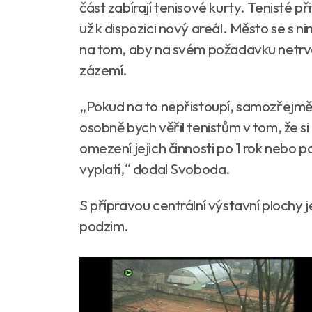
část zabírají tenisové kurty. Tenisté př
už k dispozici nový areál. Město se s
na tom, aby na svém požadavku netrva
zázemí.
„Pokud na to nepřistoupí, samozřejmě t
osobně bych věřil tenistům v tom, že si
omezení jejich činnosti po 1 rok nebo
vyplatí,“ dodal Svoboda.
S přípravou centrální výstavní plochy j
podzim.