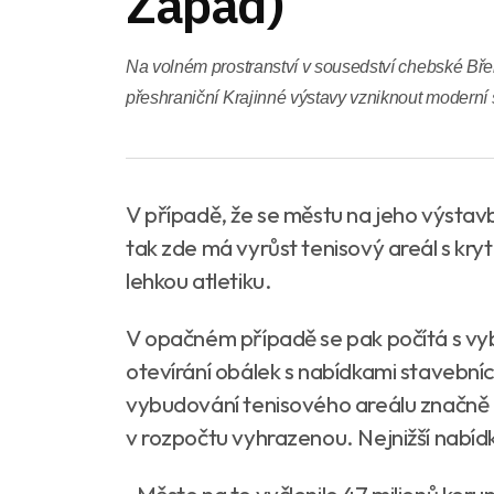
Západ)
Na volném prostranství v sousedství chebské Břeh
přeshraniční Krajinné výstavy vzniknout moderní s
V případě, že se městu na jeho výstav
tak zde má vyrůst tenisový areál s kry
lehkou atletiku.
V opačném případě se pak počítá s vy
otevírání obálek s nabídkami stavební
vybudování tenisového areálu značně p
v rozpočtu vyhrazenou. Nejnižší nabídka