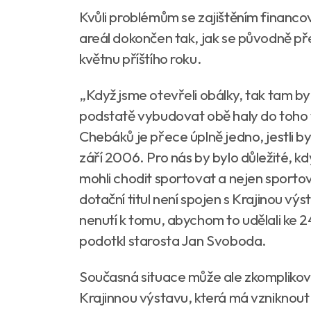
Kvůli problémům se zajištěním financován
areál dokončen tak, jak se původně př
květnu příštího roku.
„Když jsme otevřeli obálky, tak tam by
podstatě vybudovat obě haly do toho t
Chebáků je přece úplně jedno, jestli b
září 2006. Pro nás by bylo důležité, 
mohli chodit sportovat a nejen sportova
dotační titul není spojen s Krajinou vý
nenutí k tomu, abychom to udělali ke 2
podotkl starosta Jan Svoboda.
Současná situace může ale zkomplikova
Krajinnou výstavu, která má vzniknou