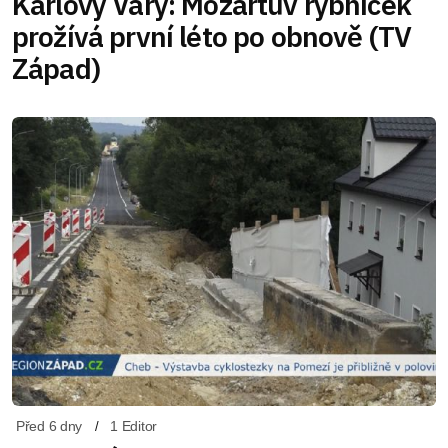
Karlovy Vary: Mozartův rybníček
prožívá první léto po obnově (TV
Západ)
Před 6 dny
1 Editor