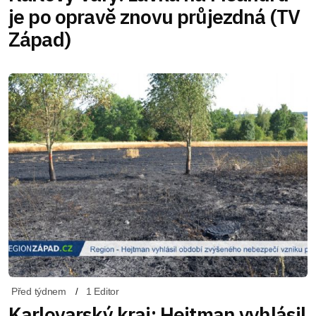
je po opravě znovu průjezdná (TV
Západ)
Před týdnem
1 Editor
Karlovarský kraj: Hejtman vyhlásil