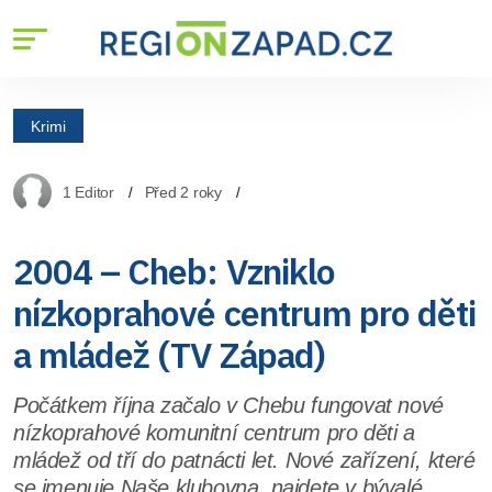
Krimi
1 Editor
Před 2 roky
2004 – Cheb: Vzniklo
nízkoprahové centrum pro děti
a mládež (TV Západ)
Počátkem října začalo v Chebu fungovat nové
nízkoprahové komunitní centrum pro děti a
mládež od tří do patnácti let. Nové zařízení, které
se jmenuje Naše klubovna, najdete v bývalé