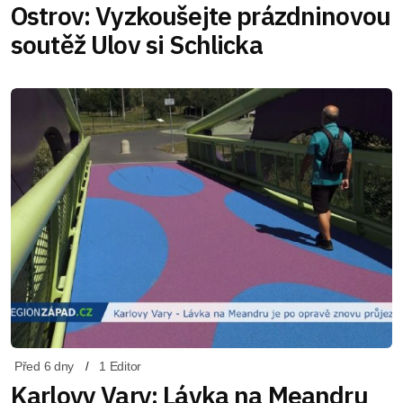
Ostrov: Vyzkoušejte prázdninovou
soutěž Ulov si Schlicka
Před 6 dny
1 Editor
Karlovy Vary: Lávka na Meandru