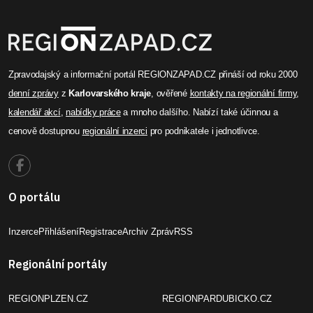
Zpravodajský a informační portál REGIONZAPAD.CZ přináší od roku 2000
denní zprávy
z
Karlovarského kraje
, ověřené
kontakty na regionální firmy
,
kalendář akcí
,
nabídky práce
a mnoho dalšího. Nabízí také účinnou a
cenově dostupnou
regionální inzerci
pro podnikatele i jednotlivce.
O portálu
Inzerce
Přihlášení
Registrace
Archiv Zpráv
RSS
Regionální portály
REGIONPLZEN.CZ
REGIONPARDUBICKO.CZ