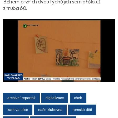
Během prvních dvou týdnů jich sem přišlo už
zhruba 60.
archivní reportáž
digitalizace
cheb
karlova ulice
naše klubovna
romské děti