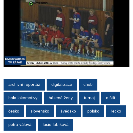
archivní reportáž
digitalizace
cheb
hala lokomotivy
házená ženy
turnaj
o štít
česko
slovensko
švédsko
polsko
řecko
petra válová
lucie fabíková