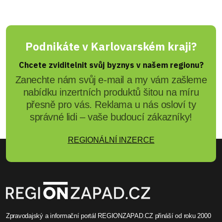
Podnikáte v Karlovarském kraji?
Chcete zviditelnit svůj byznys v našem regionu?
Zanechte nám svůj e-mail a my vám zašleme
nabídku inzertních produktů šitou na míru
přesně pro vás. Reklama u nás osloví ty
správné lidi – vaše budoucí zákazníky!
REGIONÁLNÍ INZERCE
Zpravodajský a informační portál REGIONZAPAD.CZ přináší od roku 2000