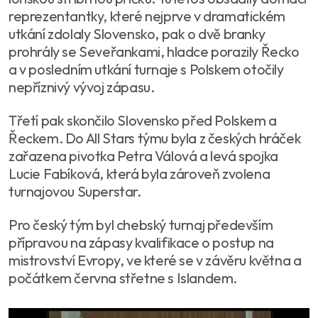
reprezentantky, které nejprve v dramatickém
utkání zdolaly Slovensko, pak o dvě branky
prohrály se Seveřankami, hladce porazily Řecko
a v posledním utkání turnaje s Polskem otočily
nepříznivý vývoj zápasu.
Třetí pak skončilo Slovensko před Polskem a
Řeckem. Do All Stars týmu byla z českých hráček
zařazena pivotka Petra Válová a levá spojka
Lucie Fabíková, která byla zároveň zvolena
turnajovou Superstar.
Pro český tým byl chebský turnaj především
přípravou na zápasy kvalifikace o postup na
mistrovství Evropy, ve které se v závěru května a
počátkem června střetne s Islandem.