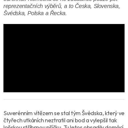
reprezentačních výběrů, a to Česka, Slovenska,
Švédska, Polska a Řecka.
Suverénním vítězem se stal tým Švédska, který ve
čtyřech utkáních neztratil ani bod a vylepšil tak
loňskou stříbrnou příčku. Tu letos obsadily domácí