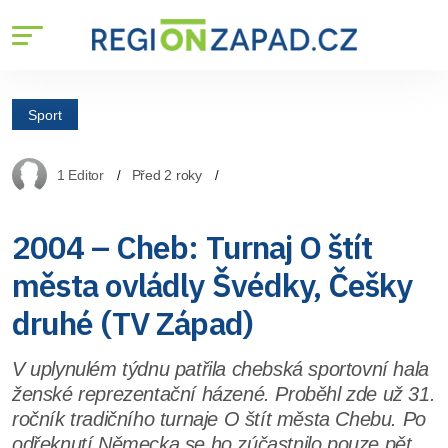
Sport
1 Editor
Před 2 roky
2004 – Cheb: Turnaj O štít
města ovládly Švédky, Češky
druhé (TV Západ)
V uplynulém týdnu patřila chebská sportovní hala
ženské reprezentační házené. Proběhl zde už 31.
ročník tradičního turnaje O štít města Chebu. Po
odřeknutí Německa se ho zúčastnilo pouze pět