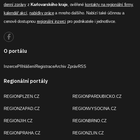
denní zprávy
z
Karlovarského kraje
, ověřené
kontakty na regionální firmy
,
kalendář akcí
,
nabídky práce
a mnoho dalšího. Nabízí také účinnou a
cenově dostupnou
regionální inzerci
pro podnikatele i jednotlivce.
O portálu
Inzerce
Přihlášení
Registrace
Archiv Zpráv
RSS
Regionální portály
REGIONPLZEN.CZ
REGIONPARDUBICKO.CZ
REGIONZAPAD.CZ
REGIONVYSOCINA.CZ
REGIONJIH.CZ
REGIONBRNO.CZ
REGIONPRAHA.CZ
REGIONZLIN.CZ