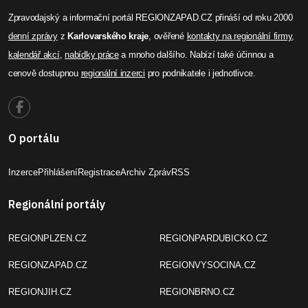
Zpravodajský a informační portál REGIONZAPAD.CZ přináší od roku 2000
denní zprávy
z
Karlovarského kraje
, ověřené
kontakty na regionální firmy
,
kalendář akcí
,
nabídky práce
a mnoho dalšího. Nabízí také účinnou a
cenově dostupnou
regionální inzerci
pro podnikatele i jednotlivce.
O portálu
Inzerce
Přihlášení
Registrace
Archiv Zpráv
RSS
Regionální portály
REGIONPLZEN.CZ
REGIONPARDUBICKO.CZ
REGIONZAPAD.CZ
REGIONVYSOCINA.CZ
REGIONJIH.CZ
REGIONBRNO.CZ