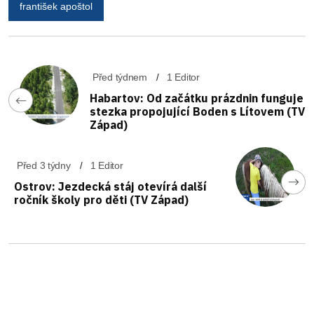
františek apoštol
Před týdnem
1 Editor
Habartov: Od začátku prázdnin funguje
stezka propojující Boden s Lítovem (TV
Západ)
Před 3 týdny
1 Editor
Ostrov: Jezdecká stáj otevírá další
ročník školy pro děti (TV Západ)