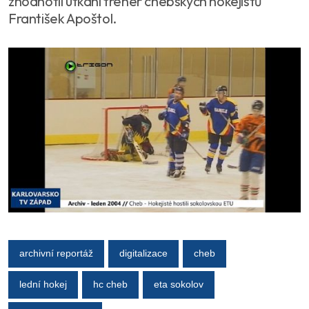
zhodnotil utkání trenér chebských hokejistů
František Apoštol.
archivní reportáž
digitalizace
cheb
lední hokej
hc cheb
eta sokolov