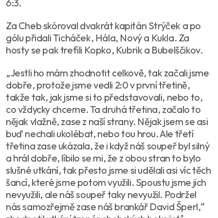
6:3.
Za Cheb skóroval dvakrát kapitán Strýček a po
gólu přidali Ticháček, Hála, Nový a Kukla. Za
hosty se pak trefili Kopko, Kubrik a Bubelščikov.
„Jestli ho mám zhodnotit celkově, tak začali jsme
dobře, protože jsme vedli 2:0 v první třetině,
takže tak, jak jsme si to představovali, nebo to,
co vždycky chceme. Ta druhá třetina, začalo to
nějak vlažně, zase z naší strany. Nějak jsem se asi
buď nechali ukolébat, nebo tou hrou. Ale třetí
třetina zase ukázala, že i když náš soupeř byl silný
a hrál dobře, líbilo se mi, že z obou stran to bylo
slušné utkání, tak přesto jsme si udělali asi víc těch
šancí, které jsme potom využili. Spoustu jsme jich
nevyužili, ale náš soupeř taky nevyužil. Podržel
nás samozřejmě zase náš brankář David Šperl,“