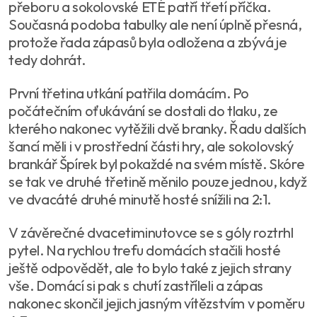
přeboru a sokolovské ETÉ patří třetí příčka.
Současná podoba tabulky ale není úplně přesná,
protože řada zápasů byla odložena a zbývá je
tedy dohrát.
První třetina utkání patřila domácím. Po
počátečním oťukávání se dostali do tlaku, ze
kterého nakonec vytěžili dvě branky. Řadu dalších
šancí měli i v prostřední části hry, ale sokolovský
brankář Špírek byl pokaždé na svém místě. Skóre
se tak ve druhé třetině měnilo pouze jednou, když
ve dvacáté druhé minutě hosté snížili na 2:1.
V závěrečné dvacetiminutovce se s góly roztrhl
pytel. Na rychlou trefu domácích stačili hosté
ještě odpovědět, ale to bylo také z jejich strany
vše. Domácí si pak s chutí zastříleli a zápas
nakonec skončil jejich jasným vítězstvím v poměru