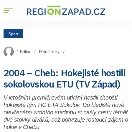
Sport
1 Editor
Před 2 roky
2004 – Cheb: Hokejisté hostili
sokolovskou ETU (TV Západ)
V letošním premiérovém utkání hostili chebští
hokejisté tým HC ETA Sokolov. Do hlediště nově
otevřeného zimního stadionu si našly cestu téměř
dvě stovky diváků, což potvrzuje rostoucí zájem o
hokej v Chebu.