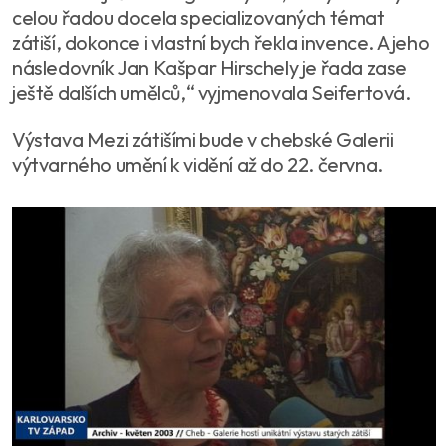
celou řadou docela specializovaných témat
zátiší, dokonce i vlastní bych řekla invence. A jeho
následovník Jan Kašpar Hirschely je řada zase
ještě dalších umělců,“ vyjmenovala Seifertová.
Výstava Mezi zátišími bude v chebské Galerii
výtvarného umění k vidění až do 22. června.