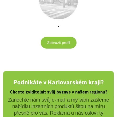
-
Zobrazit profil
Podnikáte v Karlovarském kraji?
Chcete zviditelnit svůj byznys v našem regionu?
Zanechte nám svůj e-mail a my vám zašleme
nabídku inzertních produktů šitou na míru
přesně pro vás. Reklama u nás osloví ty