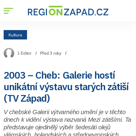
Kultura
1 Editor
Před 3 roky
2003 – Cheb: Galerie hostí
unikátní výstavu starých zátiší
(TV Západ)
V chebské Galerii výtvarného umění je v těchto
dnech k vidění výstava nazvaná Mezi zátišími. Ta
představuje ojedinělý výběr šedesáti olejů
vlámských, holandských a středoevropských