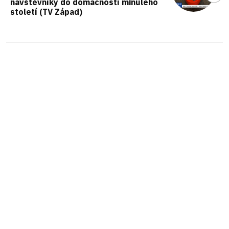
návštěvníky do domácností minulého
století (TV Západ)