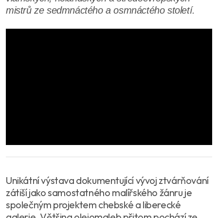
mistrů ze sedmnáctého a osmnáctého století.
Unikátní výstava dokumentující vývoj ztvárňování
zátiší jako samostatného malířského žánru je
společným projektem chebské a liberecké
galerie. Většina olejomaleb přitom pochází ze