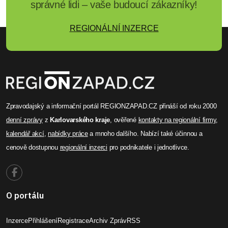
správné lidi – vaše budoucí zákazníky!
REGIONÁLNÍ INZERCE
Zpravodajský a informační portál REGIONZAPAD.CZ přináší od roku 2000
denní zprávy
z
Karlovarského kraje
, ověřené
kontakty na regionální firmy
,
kalendář akcí
,
nabídky práce
a mnoho dalšího. Nabízí také účinnou a
cenově dostupnou
regionální inzerci
pro podnikatele i jednotlivce.
O portálu
Inzerce
Přihlášení
Registrace
Archiv Zpráv
RSS