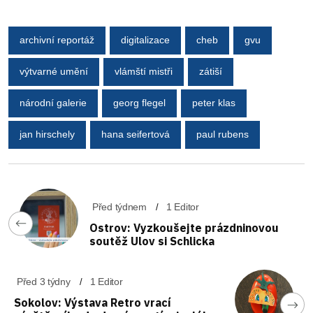
archivní reportáž
digitalizace
cheb
gvu
výtvarné umění
vlámští mistři
zátiší
národní galerie
georg flegel
peter klas
jan hirschely
hana seifertová
paul rubens
Před týdnem
1 Editor
Ostrov: Vyzkoušejte prázdninovou
soutěž Ulov si Schlicka
Před 3 týdny
1 Editor
Sokolov: Výstava Retro vrací