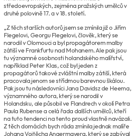
středoevropských, zejména pražských umělců v
druhé polovině 17. a v 18. století.
„Z těch starších autorů jsem se zmínila již o Jiřím
Flegelovi, Georgu Flegelovi, člověk, který se
narodil v Olomouci a byl propagátorem malby
zátiší ve Frankfurtu nad Mohanem. Ale pak jsou
tu významné osobnosti holandského malířství,
například Peter Klas, což byl jeden z
propagátorů takové zvláštní malby zátiší, která
pracovala jenom se střídmou barevnou škálou.
Pak jsou tu následovníci Jana Davidsz de Heema,
významného autora, který se narodil v
Holandsku, ale působil ve Flandrech v okolí Petra
Paula Rubense a celá řada dalších umělců, kteří
na tuto tendenci na tento proud vlastně navázali.
Z těch domácích bych ráda zmínila jednak malíře
Johana Vojtěcha Angermayera, který se zabýval