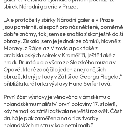
sbírek Národní galerie v Praze.
„Ale protože ty sbírky Národní galerie v Praze
jsou poměrně, alespoň pro nás některé, poměrně
dobře známy, tak jsem se snažila získat ještě další
obrazy. Získala jsem je jednak ze zámků, hlavně z
Moravy, z Rájce a z Vizovic a pak také z
arcibiskupských sbírek v Kroměříži, ještě také z
hradu Bruntálu a o všem ze Slezského muzea v
Opavě, které zapůjčilo jeden z nejranějších
obrazů, který je tady v Zátiší od Georga Flegela,“
přiblížila kurátorka výstavy Hana Seifertová.
První část výstavy je věnována vlámskému a
holandskému malířství první poloviny 17. století,
kdy tematika zátiší zažívala největší rozkvět. Část
druhá je pak zaměřena na ohlas tvorby
holandských mistrů v kabinetní malbě