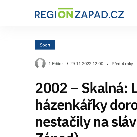
Sport
1 Editor
29.11.2022 12:00
Před 4 roky
2002 – Skalná: 
házenkářky dor
nestačily na sláv