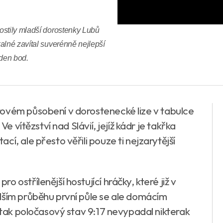
ostily mladší dorostenky Lubů
alné zavítal suverénně nejlepší
eden bod.
rovém působení v dorostenecké lize v tabulce
Ve vítězství nad Slávií, jejíž kádr je takřka
í, ale přesto věřili pouze ti nejzarytější
 ostřílenější hostující hráčky, které již v
lším průběhu první půle se ale domácím
a tak poločasový stav 9:17 nevypadal nikterak