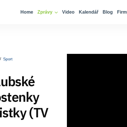
Home
Zprávy
Video
Kalendář
Blog
Firm
Sport
Lubské
ostenky
istky (TV