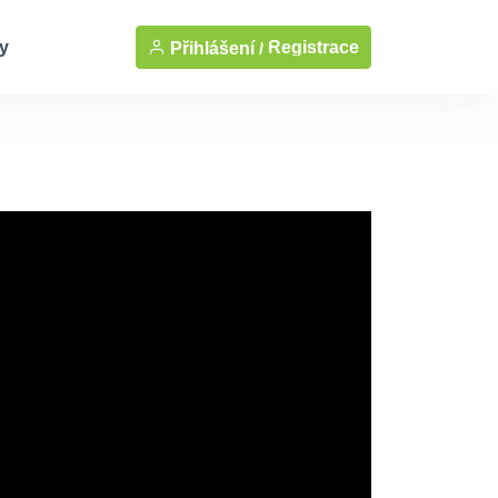
y
Registrace
Přihlášení /