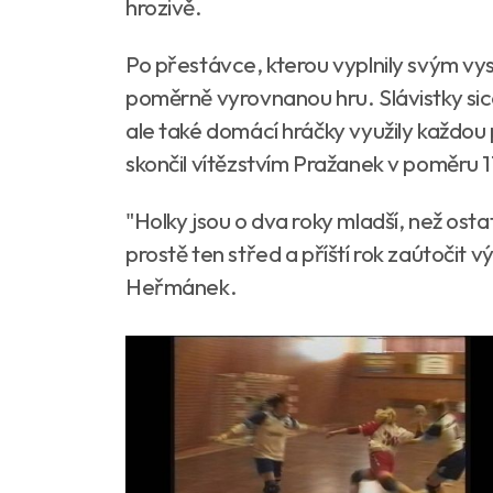
hrozivě.
Po přestávce, kterou vyplnily svým vys
poměrně vyrovnanou hru. Slávistky si
ale také domácí hráčky využily každou 
skončil vítězstvím Pražanek v poměru 
"Holky jsou o dva roky mladší, než osta
prostě ten střed a příští rok zaútočit 
Heřmánek.