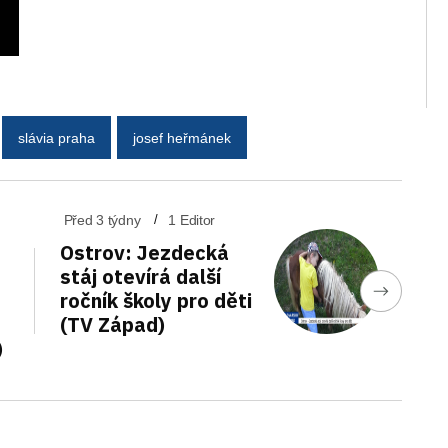
slávia praha
josef heřmánek
Před 3 týdny
1 Editor
Ostrov: Jezdecká
stáj otevírá další
ročník školy pro děti
(TV Západ)
)