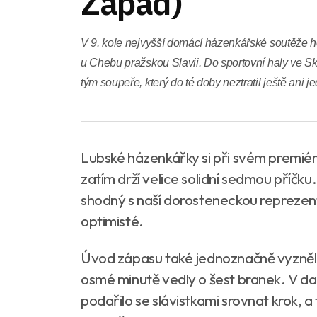
Západ)
V 9. kole nejvyšší domácí házenkářské soutěže h
u Chebu pražskou Slavii. Do sportovní haly ve Sk
tým soupeře, který do té doby neztratil ještě ani j
Lubské házenkářky si při svém premié
zatím drží velice solidní sedmou příčku. 
shodný s naší dorosteneckou reprezentac
optimisté.
Úvod zápasu také jednoznačně vyzněl pro
osmé minutě vedly o šest branek. V da
podařilo se slávistkami srovnat krok, 