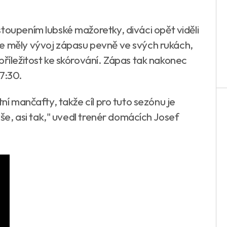
toupením lubské mažoretky, diváci opět viděli
ce měly vývoj zápasu pevně ve svých rukách,
příležitost ke skórování. Zápas tak nakonec
17:30.
tní mančafty, takže cíl pro tuto sezónu je
výše, asi tak," uvedl trenér domácích Josef