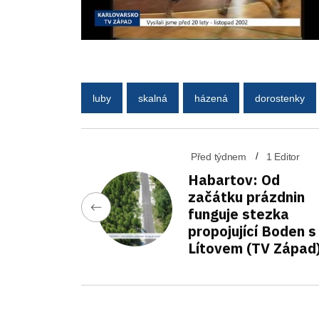
luby
skalná
házená
dorostenky
Před týdnem
1 Editor
Habartov: Od
začátku prázdnin
funguje stezka
propojující Boden s
Lítovem (TV Západ