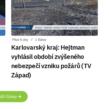
Před 6 dny
1 Editor
Karlovarský kraj: Hejtman
vyhlásil období zvýšeného
nebezpečí vzniku požárů (TV
Západ)
lší články