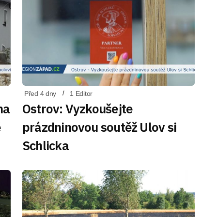
Před 4 dny
1 Editor
na
Ostrov: Vyzkoušejte
ě
prázdninovou soutěž Ulov si
Schlicka