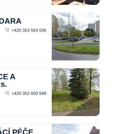
ADARA
+420 353 563 595
CE A
s.
+420 352 600 588
CÍ PÉČE