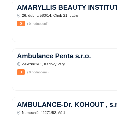
AMARYLLIS BEAUTY INSTITU
26. dubna 583/14, Cheb 21. patro
0
( 0 hodnocení )
Ambulance Penta s.r.o.
Železniční 1, Karlovy Vary
0
( 0 hodnocení )
AMBULANCE-Dr. KOHOUT , s.r
Nemocniční 2271/52, Aš 1