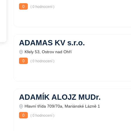
0
( 0 hodnocení )
ADAMAS KV s.r.o.
Kfely 53, Ostrov nad Ohří
0
( 0 hodnocení )
ADAMÍK ALOJZ MUDr.
Hlavní třída 709/70a, Mariánské Lázně 1
0
( 0 hodnocení )