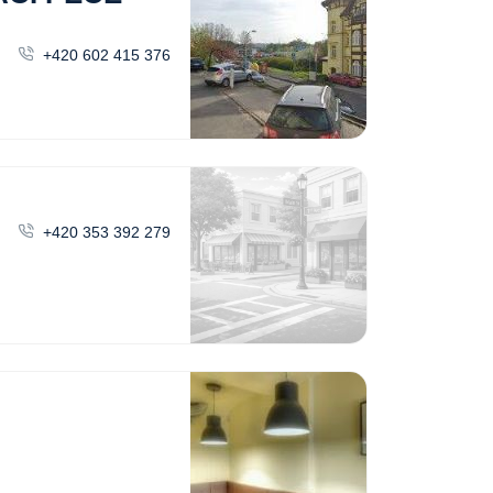
+420 602 415 376
+420 353 392 279