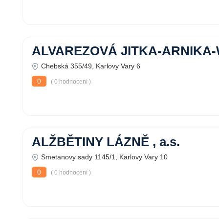
ALVAREZOVÁ JITKA-ARNIKA
Chebská 355/49, Karlovy Vary 6
0
( 0 hodnocení )
ALŽBĚTINY LÁZNĚ , a.s.
Smetanovy sady 1145/1, Karlovy Vary 10
0
( 0 hodnocení )