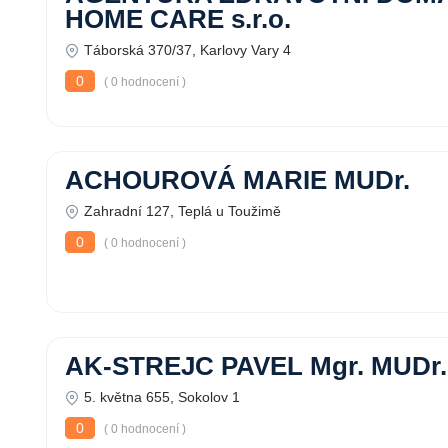
HOME CARE s.r.o.
Táborská 370/37, Karlovy Vary 4
0
( 0 hodnocení )
ACHOUROVÁ MARIE MUDr.
Zahradní 127, Teplá u Toužimě
0
( 0 hodnocení )
AK-STREJC PAVEL Mgr. MUDr.
5. května 655, Sokolov 1
0
( 0 hodnocení )