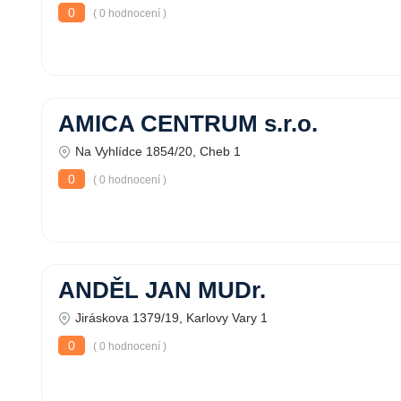
0
( 0 hodnocení )
AMICA CENTRUM s.r.o.
Na Vyhlídce 1854/20, Cheb 1
0
( 0 hodnocení )
ANDĚL JAN MUDr.
Jiráskova 1379/19, Karlovy Vary 1
0
( 0 hodnocení )