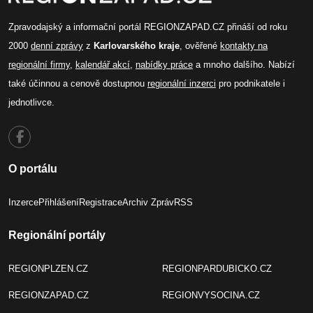
Zpravodajský a informační portál REGIONZAPAD.CZ přináší od roku
2000
denní zprávy
z
Karlovarského kraje
, ověřené
kontakty na
regionální firmy
,
kalendář akcí
,
nabídky práce
a mnoho dalšího. Nabízí
také účinnou a cenově dostupnou
regionální inzerci
pro podnikatele i
jednotlivce.
O portálu
Inzerce
Přihlášení
Registrace
Archiv Zpráv
RSS
Regionální portály
REGIONPLZEN.CZ
REGIONPARDUBICKO.CZ
REGIONZAPAD.CZ
REGIONVYSOCINA.CZ