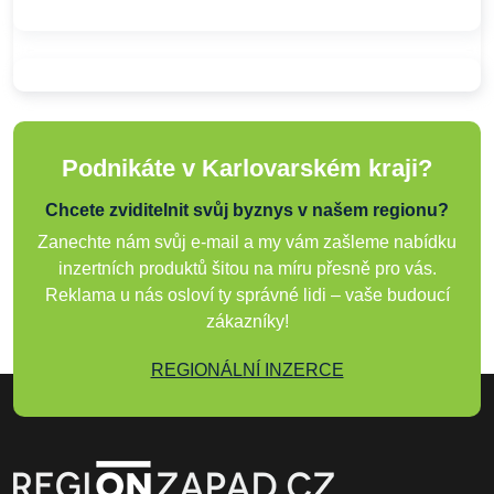
Podnikáte v Karlovarském kraji?
Chcete zviditelnit svůj byznys v našem regionu?
Zanechte nám svůj e-mail a my vám zašleme nabídku
inzertních produktů šitou na míru přesně pro vás.
Reklama u nás osloví ty správné lidi – vaše budoucí
zákazníky!
REGIONÁLNÍ INZERCE