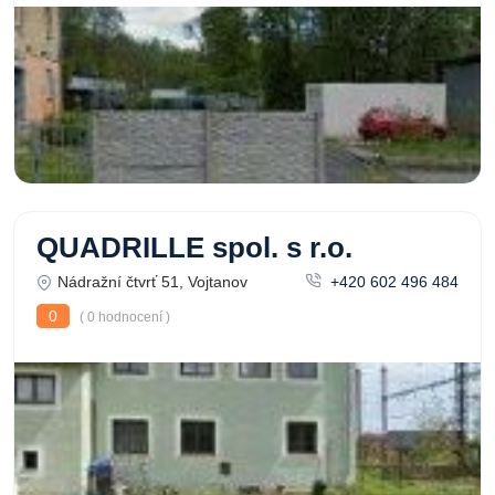
QUADRILLE spol. s r.o.
Nádražní čtvrť 51, Vojtanov
+420 602 496 484
0
( 0 hodnocení )