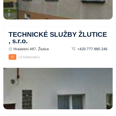
TECHNICKÉ SLUŽBY ŽLUTICE
, s.r.o.
Hradební 487, Žlutice
+420 777 880 246
0
( 0 hodnocení )