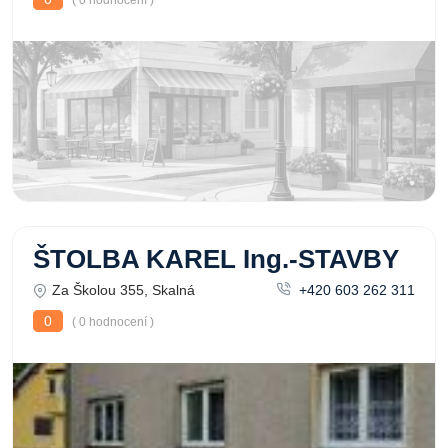
( 0 hodnocení )
ŠTOLBA KAREL Ing.-STAVBY
Za Školou 355, Skalná
+420 603 262 311
0
( 0 hodnocení )