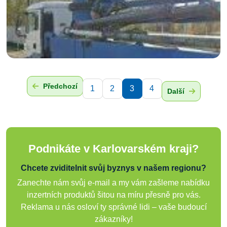
Předchozí
1
2
3
4
Další
Podnikáte v Karlovarském kraji?
Chcete zviditelnit svůj byznys v našem regionu?
Zanechte nám svůj e-mail a my vám zašleme nabídku
inzertních produktů šitou na míru přesně pro vás.
Reklama u nás osloví ty správné lidi – vaše budoucí
zákazníky!