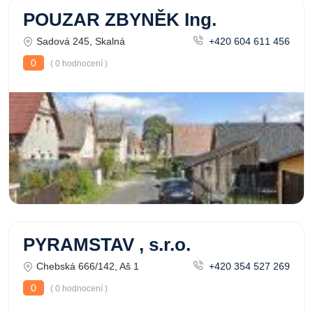
POUZAR ZBYNĚK Ing.
Sadová 245, Skalná
+420 604 611 456
0
( 0 hodnocení )
PYRAMSTAV , s.r.o.
Chebská 666/142, Aš 1
+420 354 527 269
0
( 0 hodnocení )