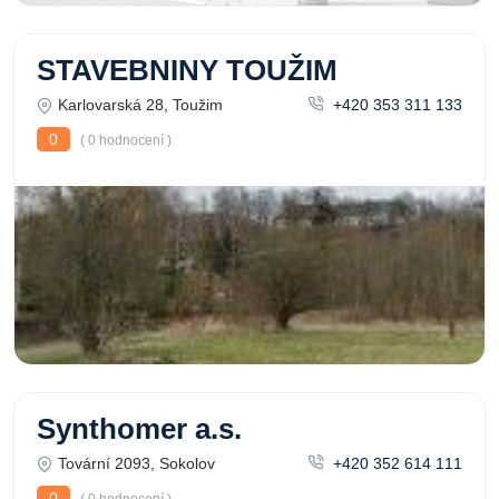
STAVEBNINY TOUŽIM
Karlovarská 28, Toužim
+420 353 311 133
0
( 0 hodnocení )
Synthomer a.s.
Tovární 2093, Sokolov
+420 352 614 111
0