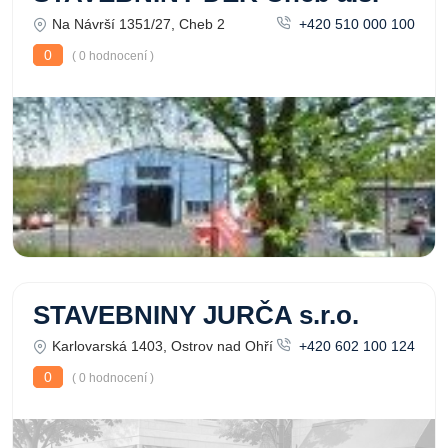
Na Návrší 1351/27, Cheb 2
+420 510 000 100
0
( 0 hodnocení )
STAVEBNINY JURČA s.r.o.
Karlovarská 1403, Ostrov nad Ohří
+420 602 100 124
0
( 0 hodnocení )