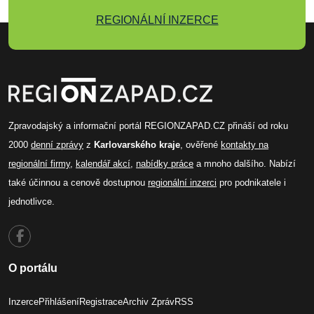
REGIONÁLNÍ INZERCE
Zpravodajský a informační portál REGIONZAPAD.CZ přináší od roku
2000
denní zprávy
z
Karlovarského kraje
, ověřené
kontakty na
regionální firmy
,
kalendář akcí
,
nabídky práce
a mnoho dalšího. Nabízí
také účinnou a cenově dostupnou
regionální inzerci
pro podnikatele i
jednotlivce.
O portálu
Inzerce
Přihlášení
Registrace
Archiv Zpráv
RSS