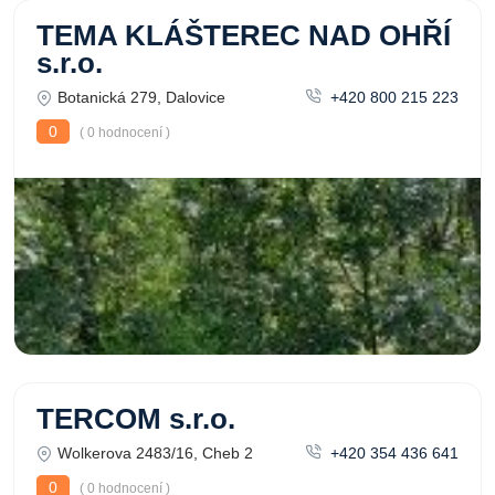
TEMA KLÁŠTEREC NAD OHŘÍ
s.r.o.
Botanická 279, Dalovice
+420 800 215 223
0
( 0 hodnocení )
TERCOM s.r.o.
Wolkerova 2483/16, Cheb 2
+420 354 436 641
0
( 0 hodnocení )