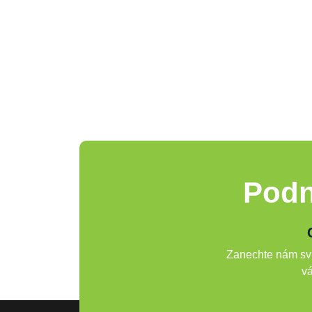
Podn
Zanechte nám svů
vá