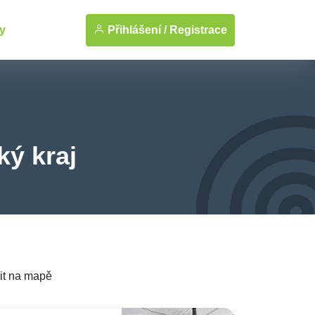
Přihlášení /
Registrace
y
ký kraj
it na mapě