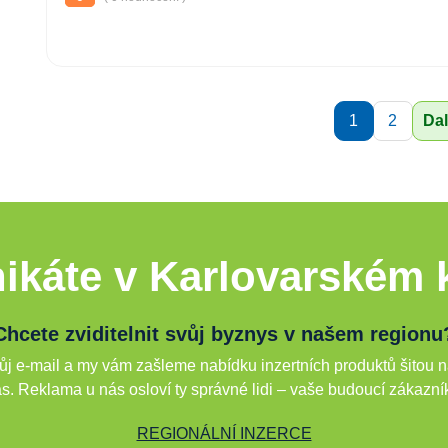
1
2
Dal
ikáte v Karlovarském k
Chcete zviditelnit svůj byznys v našem regionu
j e-mail a my vám zašleme nabídku inzertních produktů šitou n
s. Reklama u nás osloví ty správné lidi – vaše budoucí zákazní
REGIONÁLNÍ INZERCE