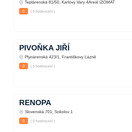
Teplárenská 81/50, Karlovy Vary 4Areál IZOMAT
0
( 0 hodnocení )
PIVOŇKA JIŘÍ
Plynárenská 423/1, Františkovy Lázně
0
( 0 hodnocení )
RENOPA
Slovenská 701, Sokolov 1
0
( 0 hodnocení )