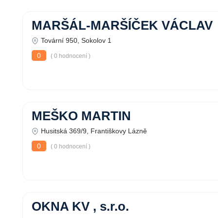
MARŠÁL-MARŠÍČEK VÁCLAV
Tovární 950, Sokolov 1
0
( 0 hodnocení )
MEŠKO MARTIN
Husitská 369/9, Františkovy Lázně
0
( 0 hodnocení )
OKNA KV , s.r.o.