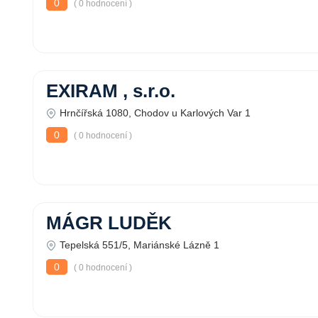
0
( 0 hodnocení )
EXIRAM , s.r.o.
Hrnčířská 1080, Chodov u Karlových Var 1
0
( 0 hodnocení )
MÁGR LUDĚK
Tepelská 551/5, Mariánské Lázně 1
0
( 0 hodnocení )