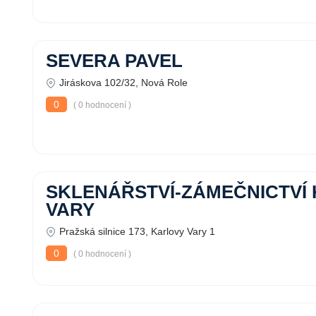
SEVERA PAVEL
Jiráskova 102/32, Nová Role
0
( 0 hodnocení )
SKLENÁŘSTVÍ-ZÁMEČNICTVÍ
VARY
Pražská silnice 173, Karlovy Vary 1
0
( 0 hodnocení )