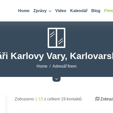
Home
Zprávy
Video
Kalendář
Blog
Firm
ři Karlovy Vary, Karlovars
Home
Adresář firem
Zobrazeno
1-15
z celkem 19 kontaktů
Zobraz