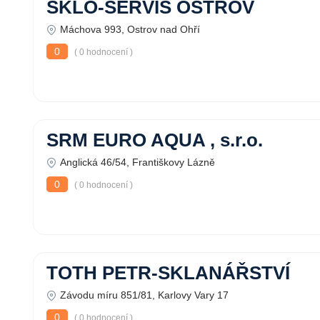
SKLO-SERVIS OSTROV
Máchova 993, Ostrov nad Ohří
0
( 0 hodnocení )
SRM EURO AQUA , s.r.o.
Anglická 46/54, Františkovy Lázně
0
( 0 hodnocení )
TOTH PETR-SKLANÁŘSTVÍ
Závodu míru 851/81, Karlovy Vary 17
0
( 0 hodnocení )