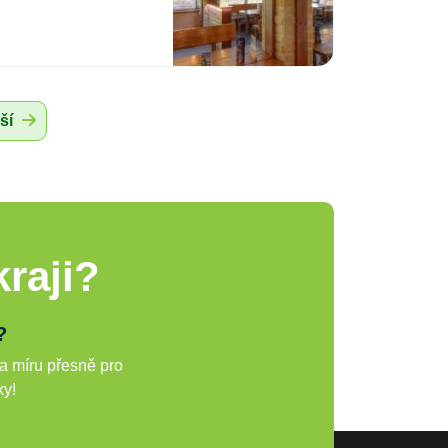
ší
raji?
?
a míru přesně pro
ky!