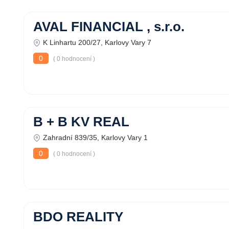
AVAL FINANCIAL , s.r.o.
K Linhartu 200/27, Karlovy Vary 7
0
( 0 hodnocení )
B + B KV REAL
Zahradní 839/35, Karlovy Vary 1
0
( 0 hodnocení )
BDO REALITY