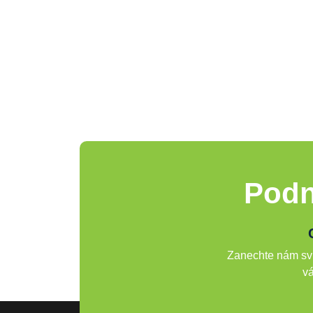
Podn
Zanechte nám svů
vá