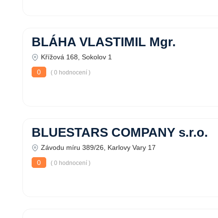
BLÁHA VLASTIMIL Mgr.
Křížová 168, Sokolov 1
0
( 0 hodnocení )
BLUESTARS COMPANY s.r.o.
Závodu míru 389/26, Karlovy Vary 17
0
( 0 hodnocení )