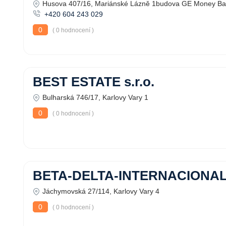
Husova 407/16, Mariánské Lázně 1budova GE Money Ban
+420 604 243 029
0
( 0 hodnocení )
BEST ESTATE s.r.o.
Bulharská 746/17, Karlovy Vary 1
0
( 0 hodnocení )
BETA-DELTA-INTERNACIONAL , 
Jáchymovská 27/114, Karlovy Vary 4
0
( 0 hodnocení )