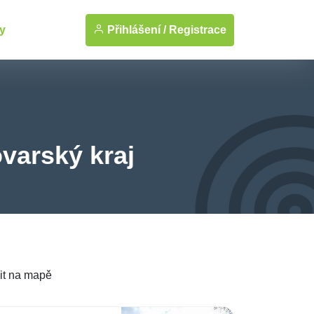
Přihlášení /
Registrace
y
ovarský kraj
it na mapě