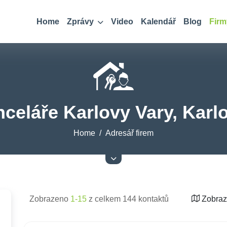
Home
Zprávy
Video
Kalendář
Blog
Firm
nceláře Karlovy Vary, Karl
Home
Adresář firem
Zobrazeno
1-15
z celkem 144 kontaktů
Zobraz