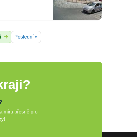
í
Poslední »
raji?
?
a míru přesně pro
ky!