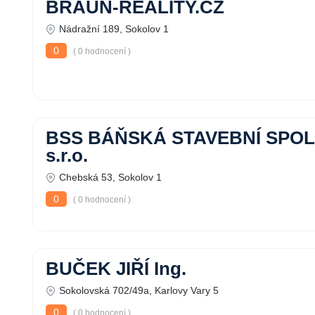
BRAUN-REALITY.CZ
Nádražní 189, Sokolov 1
0
( 0 hodnocení )
BSS BÁŇSKÁ STAVEBNÍ SPO
s.r.o.
Chebská 53, Sokolov 1
0
( 0 hodnocení )
BUČEK JIŘÍ Ing.
Sokolovská 702/49a, Karlovy Vary 5
0
( 0 hodnocení )