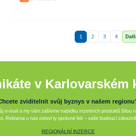
1
2
3
4
Dalš
ikáte v Karlovarském k
Chcete zviditelnit svůj byznys v našem regionu
j e-mail a my vám zašleme nabídku inzertních produktů šitou n
s. Reklama u nás osloví ty správné lidi – vaše budoucí zákazní
REGIONÁLNÍ INZERCE