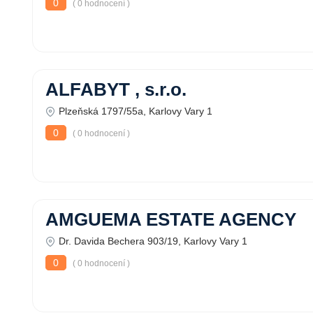
0
( 0 hodnocení )
ALFABYT , s.r.o.
Plzeňská 1797/55a, Karlovy Vary 1
0
( 0 hodnocení )
AMGUEMA ESTATE AGENCY
Dr. Davida Bechera 903/19, Karlovy Vary 1
0
( 0 hodnocení )