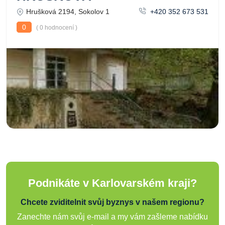
Hrušková 2194, Sokolov 1
+420 352 673 531
0
( 0 hodnocení )
Podnikáte v Karlovarském kraji?
Chcete zviditelnit svůj byznys v našem regionu?
Zanechte nám svůj e-mail a my vám zašleme nabídku