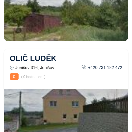
OLIČ LUDĚK
Jenišov 316, Jenišov
+420 731 182 472
0
( 0 hodnocení )