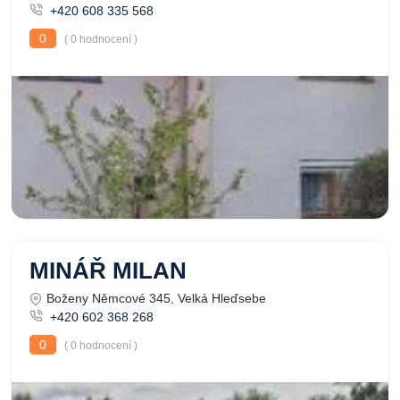
+420 608 335 568
0
( 0 hodnocení )
MINÁŘ MILAN
Boženy Němcové 345, Velká Hleďsebe
+420 602 368 268
0
( 0 hodnocení )