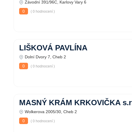
Závodní 391/96C, Karlovy Vary 6
0
( 0 hodnocení )
LIŠKOVÁ PAVLÍNA
Dolní Dvory 7, Cheb 2
0
( 0 hodnocení )
MASNÝ KRÁM KRKOVIČKA s.r.
Wolkerova 2005/30, Cheb 2
0
( 0 hodnocení )