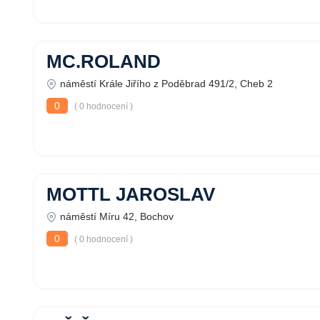
MC.ROLAND
náměstí Krále Jiřího z Poděbrad 491/2, Cheb 2
0
( 0 hodnocení )
MOTTL JAROSLAV
náměstí Míru 42, Bochov
0
( 0 hodnocení )