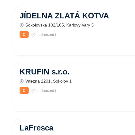
JÍDELNA ZLATÁ KOTVA
Sokolovská 102/105, Karlovy Vary 5
0
( 0 hodnocení )
KRUFIN s.r.o.
Vítězná 2201, Sokolov 1
0
( 0 hodnocení )
LaFresca