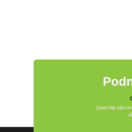
Podn
Zanechte nám svů
vá