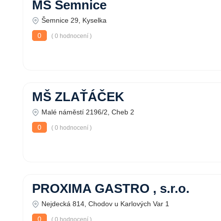
MŠ Šemnice
Šemnice 29, Kyselka
0
( 0 hodnocení )
MŠ ZLAŤÁČEK
Malé náměstí 2196/2, Cheb 2
0
( 0 hodnocení )
PROXIMA GASTRO , s.r.o.
Nejdecká 814, Chodov u Karlových Var 1
0
( 0 hodnocení )