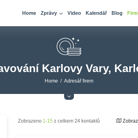
Home
Zprávy
Video
Kalendář
Blog
Firm
avování Karlovy Vary, Karl
Home
Adresář firem
Zobrazeno
1-15
z celkem 24 kontaktů
Zobraz