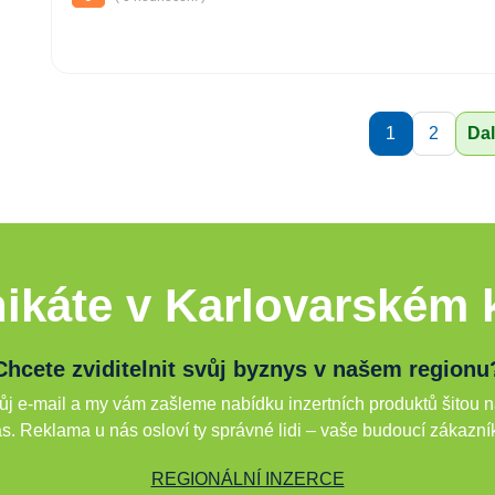
1
2
Dal
ikáte v Karlovarském k
Chcete zviditelnit svůj byznys v našem regionu
j e-mail a my vám zašleme nabídku inzertních produktů šitou n
s. Reklama u nás osloví ty správné lidi – vaše budoucí zákazní
REGIONÁLNÍ INZERCE