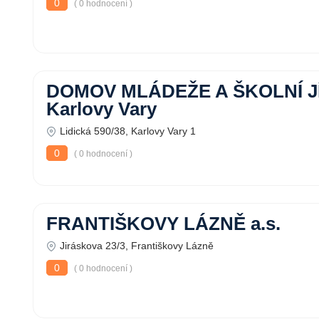
0
( 0 hodnocení )
DOMOV MLÁDEŽE A ŠKOLNÍ J
Karlovy Vary
Lidická 590/38, Karlovy Vary 1
0
( 0 hodnocení )
FRANTIŠKOVY LÁZNĚ a.s.
Jiráskova 23/3, Františkovy Lázně
0
( 0 hodnocení )