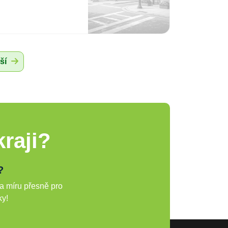
ší
raji?
?
a míru přesně pro
ky!