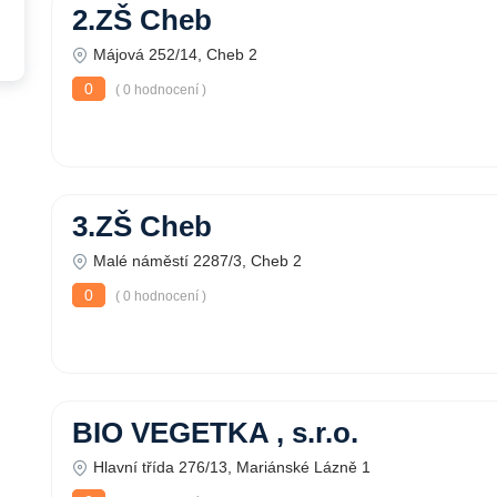
2.ZŠ Cheb
Májová 252/14, Cheb 2
0
( 0 hodnocení )
3.ZŠ Cheb
Malé náměstí 2287/3, Cheb 2
0
( 0 hodnocení )
BIO VEGETKA , s.r.o.
Hlavní třída 276/13, Mariánské Lázně 1