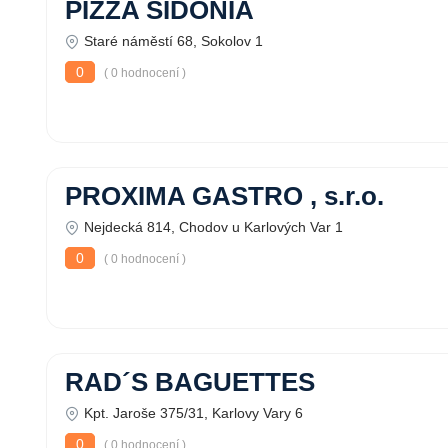
PIZZA SIDONIA
Staré náměstí 68, Sokolov 1
0
( 0 hodnocení )
PROXIMA GASTRO , s.r.o.
Nejdecká 814, Chodov u Karlových Var 1
0
( 0 hodnocení )
RAD´S BAGUETTES
Kpt. Jaroše 375/31, Karlovy Vary 6
0
( 0 hodnocení )