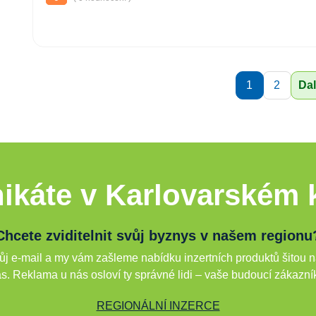
1
2
Dal
ikáte v Karlovarském k
Chcete zviditelnit svůj byznys v našem regionu
j e-mail a my vám zašleme nabídku inzertních produktů šitou n
s. Reklama u nás osloví ty správné lidi – vaše budoucí zákazní
REGIONÁLNÍ INZERCE