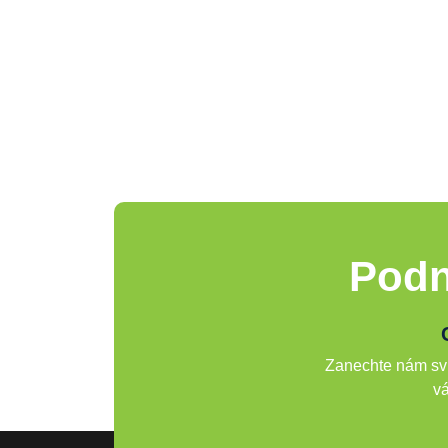
Podn
Zanechte nám svů
vá