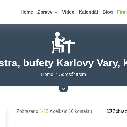
Home
Zprávy
Video
Kalendář
Blog
Firm
stra, bufety Karlovy Vary, 
Home
Adresář firem
Zobrazeno
1-15
z celkem 16 kontaktů
Zobraz