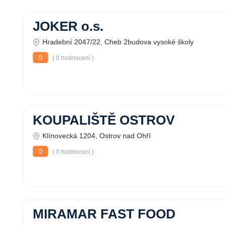
JOKER o.s.
Hradební 2047/22, Cheb 2budova vysoké školy
0
( 0 hodnocení )
KOUPALIŠTĚ OSTROV
Klínovecká 1204, Ostrov nad Ohří
0
( 0 hodnocení )
MIRAMAR FAST FOOD