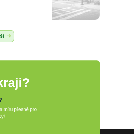
ší
raji?
?
a míru přesně pro
ky!