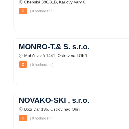
Chebská 380/81B, Karlovy Vary 6
0
( 0 hodnocení )
MONRO-T.& S. s.r.o.
Mořičovská 1441, Ostrov nad Ohří
0
( 0 hodnocení )
NOVAKO-SKI , s.r.o.
Boží Dar 196, Ostrov nad Ohří
0
( 0 hodnocení )