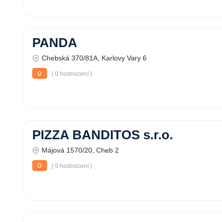
PANDA
Chebská 370/81A, Karlovy Vary 6
0
( 0 hodnocení )
PIZZA BANDITOS s.r.o.
Májová 1570/20, Cheb 2
0
( 0 hodnocení )