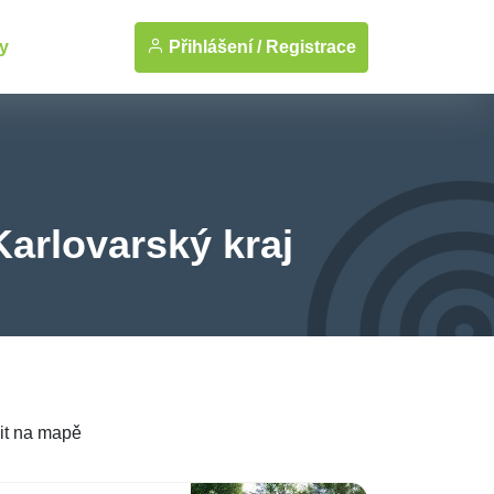
Přihlášení /
Registrace
y
Karlovarský kraj
it na mapě