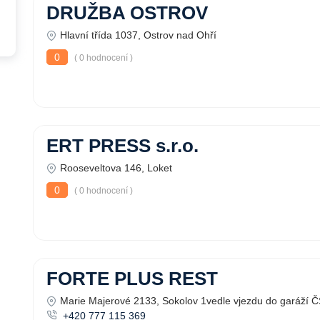
DRUŽBA OSTROV
Hlavní třída 1037, Ostrov nad Ohří
0
( 0 hodnocení )
ERT PRESS s.r.o.
Rooseveltova 146, Loket
0
( 0 hodnocení )
FORTE PLUS REST
Marie Majerové 2133, Sokolov 1vedle vjezdu do garáží 
+420 777 115 369