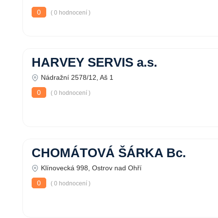
0
( 0 hodnocení )
HARVEY SERVIS a.s.
Nádražní 2578/12, Aš 1
0
( 0 hodnocení )
CHOMÁTOVÁ ŠÁRKA Bc.
Klínovecká 998, Ostrov nad Ohří
0
( 0 hodnocení )