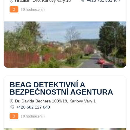
Hradištní 140, Karlovy Vary 18
+420 731 501 977
0
( 0 hodnocení )
BEAG DETEKTIVNÍ A
BEZPEČNOSTNÍ AGENTURA
Dr. Davida Bechera 1009/18, Karlovy Vary 1
+420 602 127 640
0
( 0 hodnocení )