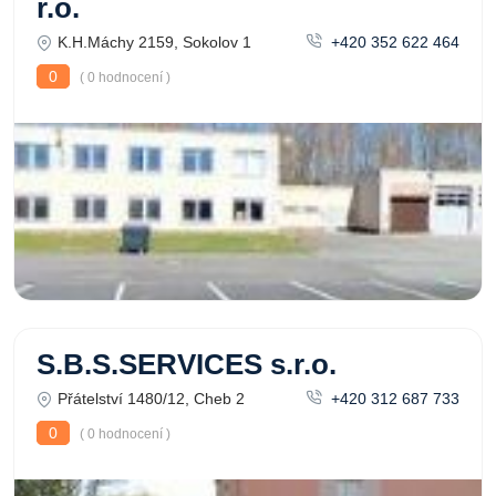
r.o.
K.H.Máchy 2159, Sokolov 1
+420 352 622 464
0
( 0 hodnocení )
S.B.S.SERVICES s.r.o.
Přátelství 1480/12, Cheb 2
+420 312 687 733
0
( 0 hodnocení )