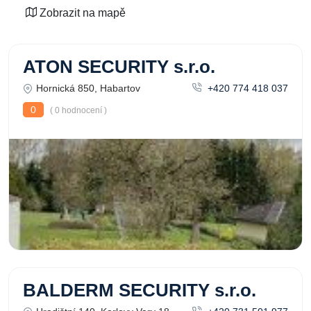
Zobrazit na mapě
ATON SECURITY s.r.o.
Hornická 850, Habartov
+420 774 418 037
0
( 0 hodnocení )
BALDERM SECURITY s.r.o.