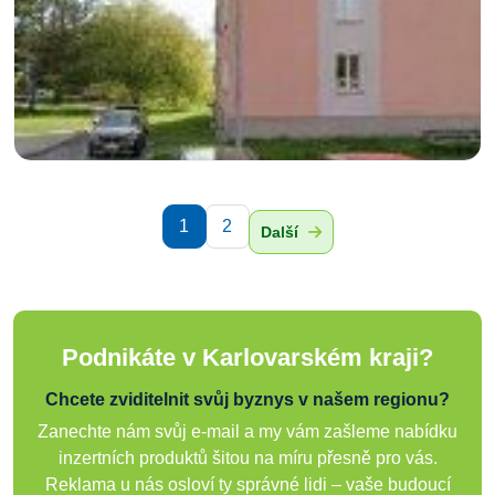
1
2
Další
Podnikáte v Karlovarském kraji?
Chcete zviditelnit svůj byznys v našem regionu?
Zanechte nám svůj e-mail a my vám zašleme nabídku
inzertních produktů šitou na míru přesně pro vás.
Reklama u nás osloví ty správné lidi – vaše budoucí