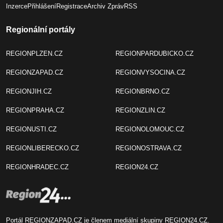
Inzerce
Přihlášení
Registrace
Archiv Zpráv
RSS
Regionální portály
REGIONPLZEN.CZ
REGIONPARDUBICKO.CZ
REGIONZAPAD.CZ
REGIONVYSOCINA.CZ
REGIONJIH.CZ
REGIONBRNO.CZ
REGIONPRAHA.CZ
REGIONZLIN.CZ
REGIONUSTI.CZ
REGIONOLOMOUC.CZ
REGIONLIBERECKO.CZ
REGIONOSTRAVA.CZ
REGIONHRADEC.CZ
REGION24.CZ
Portál REGIONZAPAD.CZ je členem mediální skupiny
REGION24.CZ
.