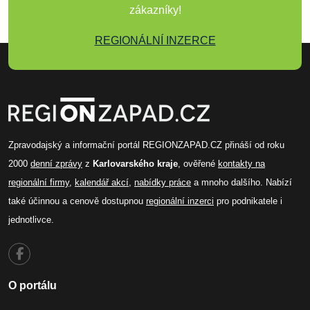
zákazníky!
REGIONÁLNÍ INZERCE
Zpravodajský a informační portál REGIONZAPAD.CZ přináší od roku
2000
denní zprávy
z
Karlovarského kraje
, ověřené
kontakty na
regionální firmy
,
kalendář akcí
,
nabídky práce
a mnoho dalšího. Nabízí
také účinnou a cenově dostupnou
regionální inzerci
pro podnikatele i
jednotlivce.
O portálu