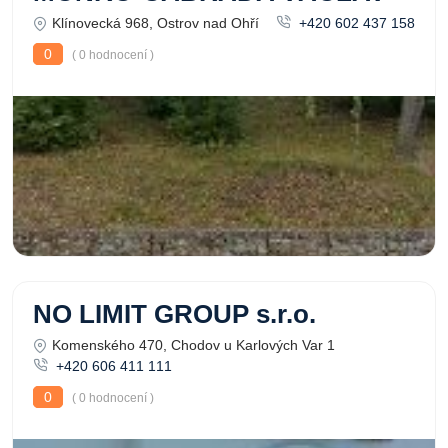
Klínovecká 968, Ostrov nad Ohří
+420 602 437 158
0
( 0 hodnocení )
NO LIMIT GROUP s.r.o.
Komenského 470, Chodov u Karlových Var 1
+420 606 411 111
0
( 0 hodnocení )