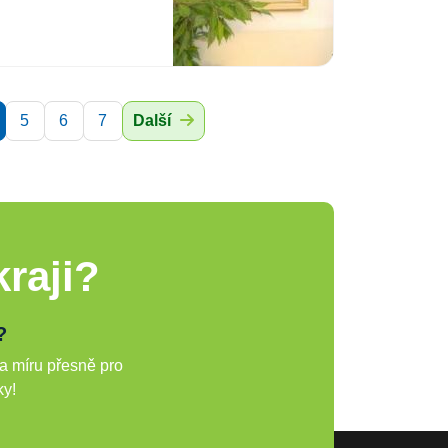
5
6
7
Další
raji?
?
a míru přesně pro
ky!