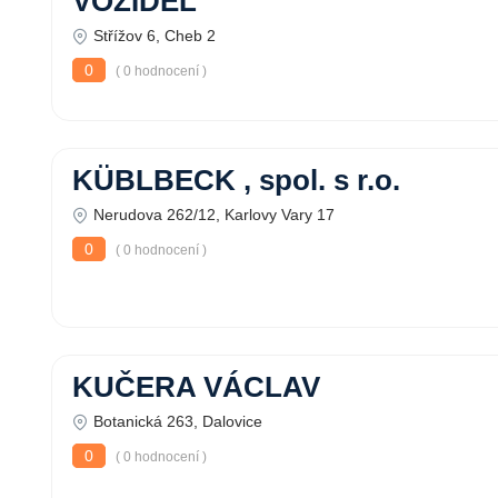
VOZIDEL
Střížov 6, Cheb 2
0
( 0 hodnocení )
KÜBLBECK , spol. s r.o.
Nerudova 262/12, Karlovy Vary 17
0
( 0 hodnocení )
KUČERA VÁCLAV
Botanická 263, Dalovice
0
( 0 hodnocení )