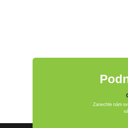
Podn
Zanechte nám svů
vá