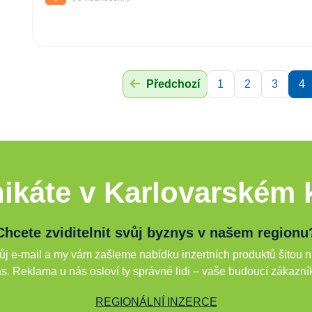
Předchozí
1
2
3
4
ikáte v Karlovarském k
Chcete zviditelnit svůj byznys v našem regionu
j e-mail a my vám zašleme nabídku inzertních produktů šitou n
s. Reklama u nás osloví ty správné lidi – vaše budoucí zákazní
REGIONÁLNÍ INZERCE