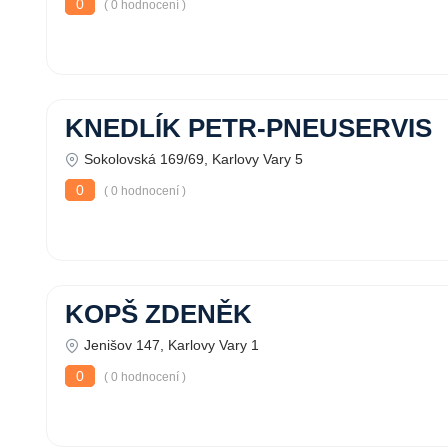
0
( 0 hodnocení )
KNEDLÍK PETR-PNEUSERVIS
Sokolovská 169/69, Karlovy Vary 5
0
( 0 hodnocení )
KOPŠ ZDENĚK
Jenišov 147, Karlovy Vary 1
0
( 0 hodnocení )