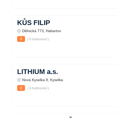
KŮS FILIP
Dělnická 773, Habartov
0
( 0 hodnocení )
LITHIUM a.s.
Nová Kyselka 8, Kyselka
0
( 0 hodnocení )