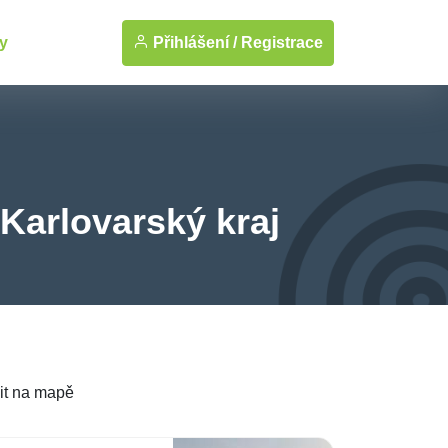
Přihlášení /
Registrace
y
 Karlovarský kraj
it na mapě