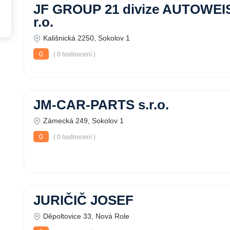
JF GROUP 21 divize AUTOWEIS
r.o.
Kališnická 2250, Sokolov 1
0
( 0 hodnocení )
JM-CAR-PARTS s.r.o.
Zámecká 249, Sokolov 1
0
( 0 hodnocení )
JURIČIČ JOSEF
Děpoltovice 33, Nová Role