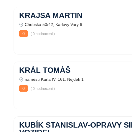
KRAJSA MARTIN
Chebská 50/42, Karlovy Vary 6
0
( 0 hodnocení )
KRÁL TOMÁŠ
náměstí Karla IV. 161, Nejdek 1
0
( 0 hodnocení )
KUBÍK STANISLAV-OPRAVY SI