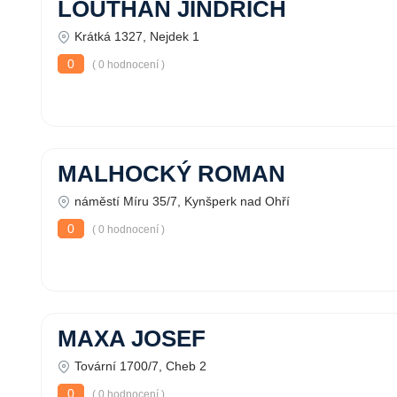
LOUTHAN JINDŘICH
Krátká 1327, Nejdek 1
0
( 0 hodnocení )
MALHOCKÝ ROMAN
náměstí Míru 35/7, Kynšperk nad Ohří
0
( 0 hodnocení )
MAXA JOSEF
Tovární 1700/7, Cheb 2
0
( 0 hodnocení )