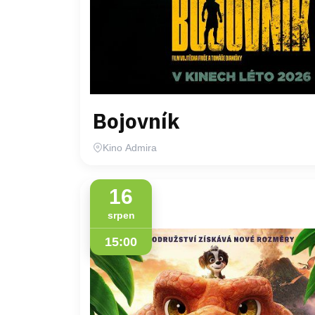
Bojovník
Kino Admira
16
srpen
15:00