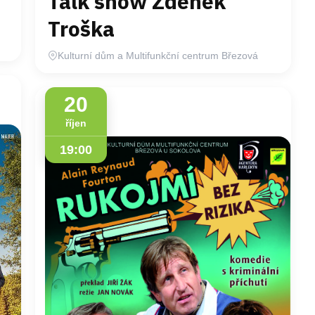
Talk show Zdeněk
Troška
Kulturní dům a Multifunkční centrum Březová
20
říjen
19:00