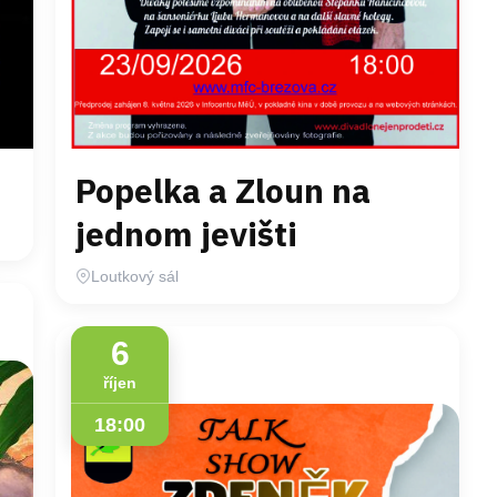
Popelka a Zloun na
jednom jevišti
Loutkový sál
6
říjen
18:00