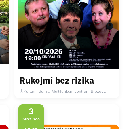
Rukojmí bez rizika
Kulturní dům a Multifunkční centrum Březová
3
prosinec