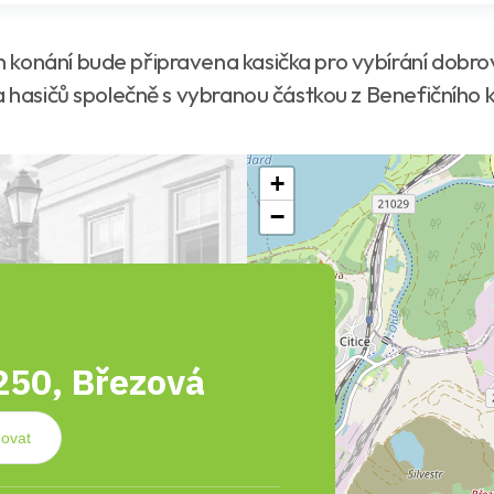
 konání bude připravena kasička pro vybírání dobro
a hasičů společně s vybranou částkou z Benefičního 
+
−
50, Březová
ovat