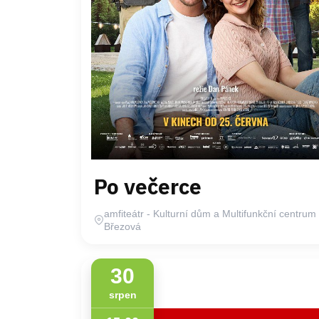
Po večerce
amfiteátr - Kulturní dům a Multifunkční centrum
Březová
30
srpen