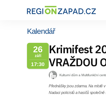
Kalendář
Krimifest 2
26
září
VRAŽDOU O
17:30
Kulturní dům a Multifunkční cen
Přednášky jsou zdarma. Na místě v 
Nadaci policistů a hasičů společně