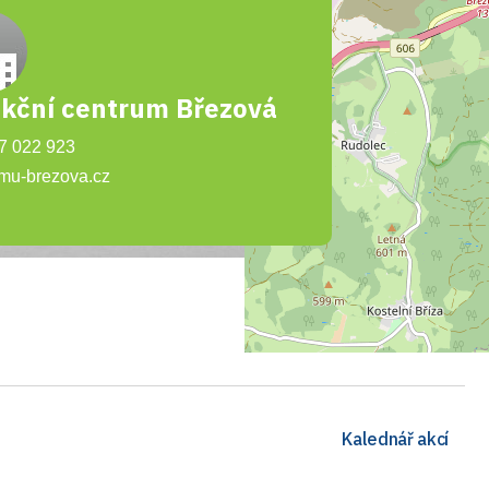
nkční centrum Březová
07 022 923
mu-brezova.cz
Kalednář akcí