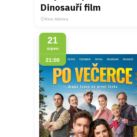
Dinosauří film
Kino Admira
21
srpen
21:00