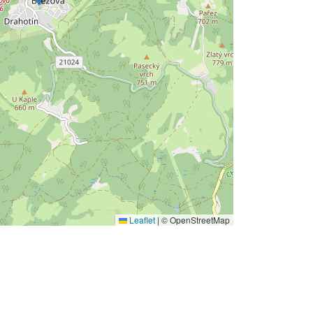
Leaflet
|
© OpenStreetMap