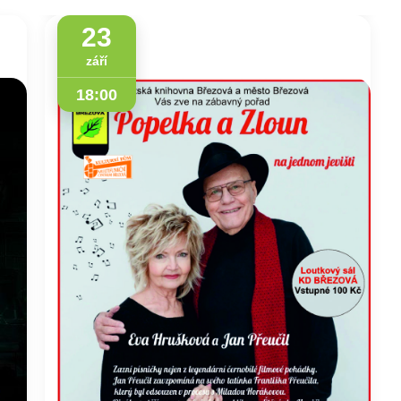
23
září
18:00