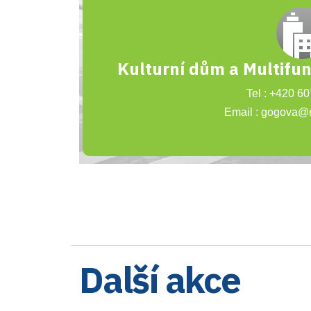
Kulturní dům a Multifu
Tel : +420 6
Email : gogova@
Další akce