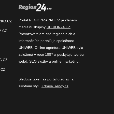
Portál REGIONZAPAD.CZ je členem
CKO.CZ
mediální skupiny
REGION24.CZ
.
A.CZ
Provozovatelem sítě regionálních a
informačních portálů je společnost
UNIWEB
. Online agentura UNIWEB byla
založená v roce 1997 a poskytuje tvorbu
C.CZ
webů, SEO služby a online marketing.
.CZ
Sledujte také náš
portál o zdraví
a
životním stylu
ZdraveTrendy.cz
.