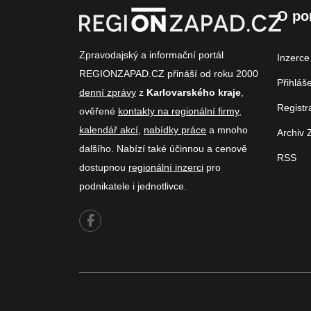
O po
Zpravodajský a informační portál
Inzerce
REGIONZAPAD.CZ přináší od roku 2000
Přihláš
denní zprávy
z
Karlovarského kraje
,
Registr
ověřené
kontakty na regionální firmy
,
kalendář akcí
,
nabídky práce
a mnoho
Archiv 
dalšího. Nabízí také účinnou a cenově
RSS
dostupnou
regionální inzerci
pro
podnikatele i jednotlivce.