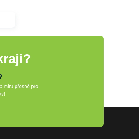
raji?
?
a míru přesně pro
ky!