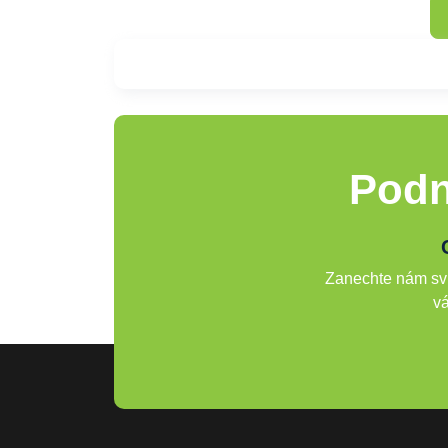
Podn
Zanechte nám svů
vá