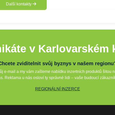
Další kontakty
ikáte v Karlovarském k
Chcete zviditelnit svůj byznys v našem regionu
j e-mail a my vám zašleme nabídku inzertních produktů šitou n
s. Reklama u nás osloví ty správné lidi – vaše budoucí zákazní
REGIONÁLNÍ INZERCE