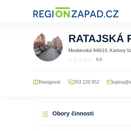
RATAJSKÁ 
Moskevská 946/10, Karlovy Va
0.0
Navigovat
353 220 952
rajina@
Obory činnosti