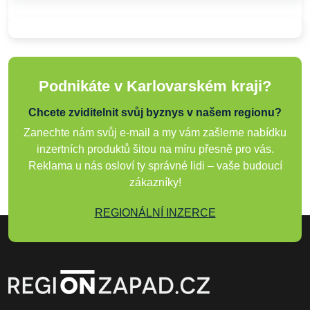
Podnikáte v Karlovarském kraji?
Chcete zviditelnit svůj byznys v našem regionu?
Zanechte nám svůj e-mail a my vám zašleme nabídku
inzertních produktů šitou na míru přesně pro vás.
Reklama u nás osloví ty správné lidi – vaše budoucí
zákazníky!
REGIONÁLNÍ INZERCE