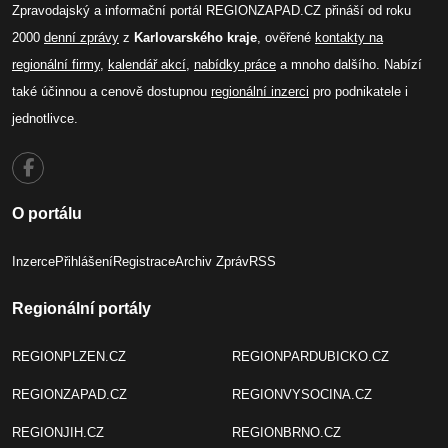
Zpravodajský a informační portál REGIONZAPAD.CZ přináší od roku
2000
denní zprávy
z
Karlovarského kraje
, ověřené
kontakty na
regionální firmy
,
kalendář akcí
,
nabídky práce
a mnoho dalšího. Nabízí
také účinnou a cenově dostupnou
regionální inzerci
pro podnikatele i
jednotlivce.
O portálu
Inzerce
Přihlášení
Registrace
Archiv Zpráv
RSS
Regionální portály
REGIONPLZEN.CZ
REGIONPARDUBICKO.CZ
REGIONZAPAD.CZ
REGIONVYSOCINA.CZ
REGIONJIH.CZ
REGIONBRNO.CZ